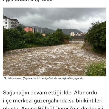
Ordu’nun Ünye, Çaybaşı ve İkizce ilçelerinde su taşkınları yaşandı.
Sağanağın devam ettiği ilde, Altınordu
ilçe merkezi güzergahında su birikintileri