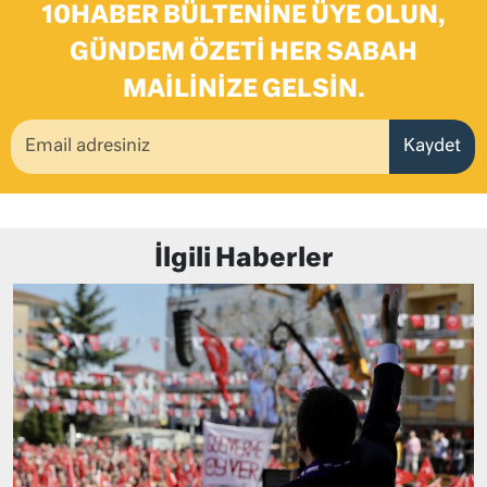
10HABER BÜLTENINE ÜYE OLUN,
GÜNDEM ÖZETI HER SABAH
MAILINIZE GELSIN.
Kaydet
İlgili Haberler