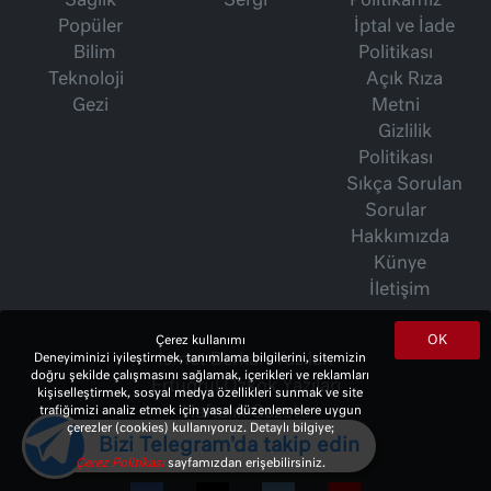
Sağlık
Sergi
Politikamız
Popüler
İptal ve İade
Bilim
Politikası
Teknoloji
Açık Rıza
Gezi
Metni
Gizlilik
Politikası
Sıkça Sorulan
Sorular
Hakkımızda
Künye
İletişim
OK
Çerez kullanımı
Deneyiminizi iyileştirmek, tanımlama bilgilerini, sitemizin
İsmet Berkan Yazıları
doğru şekilde çalışmasını sağlamak, içerikleri ve reklamları
Ertuğrul Özkök Yazıları
kişiselleştirmek, sosyal medya özellikleri sunmak ve site
trafiğimizi analiz etmek için yasal düzenlemelere uygun
Haftalık Gazete
çerezler (cookies) kullanıyoruz. Detaylı bilgiye;
Bizi Telegram'da takip edin
Çerez Politikası
sayfamızdan erişebilirsiniz.