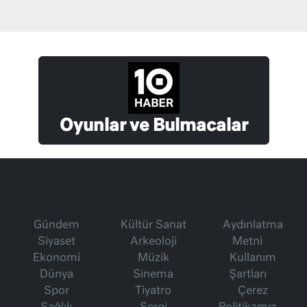
Oyunlar ve Bulmacalar
Gündem
Kültür Sanat
Aydınlatma
Siyaset
Arkeoloji
Metni
Ekonomi
Müzik
Kullanım
Dünya
Sinema
Şartları
Spor
Tiyatro
Çerez