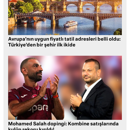
Avrupa’nın uygun fiyatlı tatil adresleri belli oldu:
Türkiye’den bir şehir ilk ikide
Mohamed Salah dopingi: Kombine satışlarında
kulüp rekoru kırıldı!