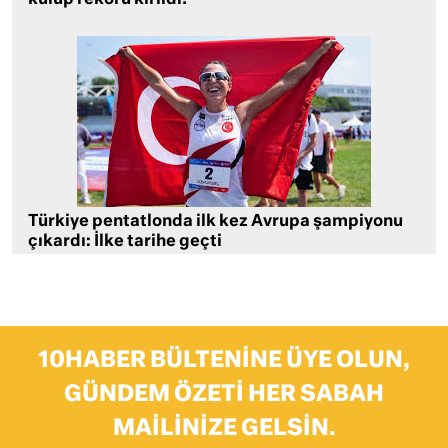
Türkiye pentatlonda ilk kez Avrupa şampiyonu
çıkardı: İlke tarihe geçti
10HABER BÜLTENINE ÜYE OLUN,
GÜNDEM ÖZETI HER SABAH
MAILINIZE GELSIN.