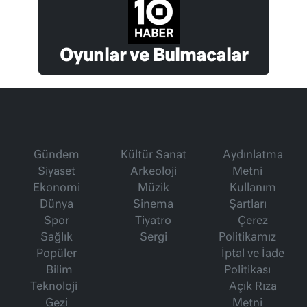
Oyunlar ve Bulmacalar
Gündem
Kültür Sanat
Aydınlatma
Siyaset
Arkeoloji
Metni
Ekonomi
Müzik
Kullanım
Dünya
Sinema
Şartları
Spor
Tiyatro
Çerez
Sağlık
Sergi
Politikamız
Popüler
İptal ve İade
Bilim
Politikası
Teknoloji
Açık Rıza
Gezi
Metni