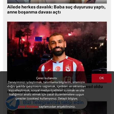
Ailede herkes davalık: Baba suç duyurusu yaptı,
anne boşanma davası açtı
OK
Çerez kullanımı
Deneyiminizi iyileştirmek, tanımlama bilgilerini, sitemizin
doğru şekilde çalışmasını sağlamak, içerikleri ve reklamları
New York Times anlamaya çalışıyor: Nasıl oldu
kişiselleştirmek, sosyal medya özellikleri sunmak ve site
da Salah Trabzonspor’a gitti?
trafiğimizi analiz etmek için yasal düzenlemelere uygun
çerezler (cookies) kullanıyoruz. Detaylı bilgiye;
Bizi Telegram'da takip edin
Çerez Politikası
sayfamızdan erişebilirsiniz.