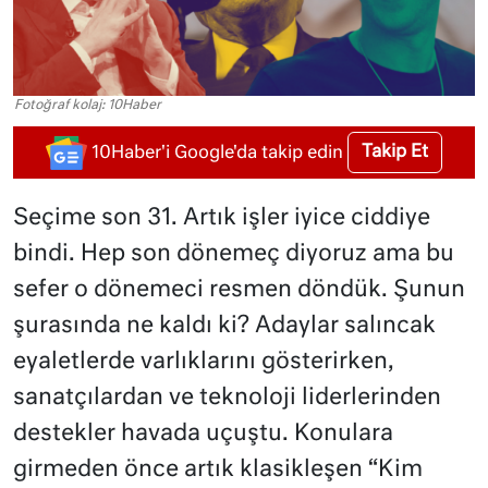
Fotoğraf kolaj: 10Haber
Takip Et
10Haber'i Google'da takip edin
Seçime son 31. Artık işler iyice ciddiye
bindi. Hep son dönemeç diyoruz ama bu
sefer o dönemeci resmen döndük. Şunun
şurasında ne kaldı ki? Adaylar salıncak
eyaletlerde varlıklarını gösterirken,
sanatçılardan ve teknoloji liderlerinden
destekler havada uçuştu. Konulara
girmeden önce artık klasikleşen “Kim