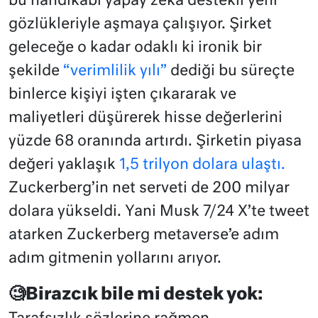
bu handikabı yapay zeka destekli yeni
gözlükleriyle aşmaya çalışıyor. Şirket
geleceğe o kadar odaklı ki ironik bir
şekilde
“verimlilik yılı”
dediği bu süreçte
binlerce kişiyi işten çıkararak ve
maliyetleri düşürerek hisse değerlerini
yüzde 68 oranında artırdı. Şirketin piyasa
değeri yaklaşık
1,5 trilyon dolara ulaştı.
Zuckerberg’in net serveti de 200 milyar
dolara yükseldi. Yani Musk 7/24 X’te tweet
atarken Zuckerberg metaverse’e adım
adım gitmenin yollarını arıyor.
🧐
Birazcık bile mi destek yok: