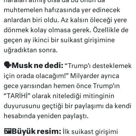
naraları atmış olsa da bu onun da
muhtemelen hafızasında yer edinecek
anlardan biri oldu. Az kalsın öleceği yere
dönmek kolay olmasa gerek. Özellikle de
geçen ay ikinci bir suikast girişimine
uğradıktan sonra.
🗣️Musk ne dedi:
“Trump’ı desteklemek
için orada olacağım!” Milyarder ayrıca
gece yarısından hemen önce Trump’ın
“TARİHİ” olarak nitelediği mitinginin
duyurusunu geçtiği bir paylaşımı da kendi
hesabında yeniden paylaştı.
🖼️Büyük resim:
İlk suikast girişimi