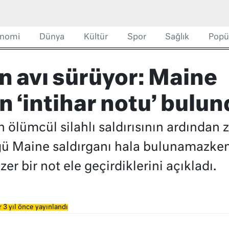
nomi
Dünya
Kültür
Spor
Sağlık
Popü
n avı sürüyor: Maine
n ‘intihar notu’ bulu
ölümcül silahlı saldırısının ardından
üğü Maine saldırganı hala bulunamazken 
zer bir not ele geçirdiklerini açıkladı.
 3 yıl önce yayınlandı