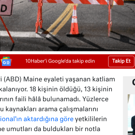
Takip Et
10Haber'i Google'da takip edin
ri (ABD) Maine eyaleti yaşanan katliam
kalanıyor. 18 kişinin öldüğü, 13 kişinin
ırının faili hâlâ bulunamadı. Yüzlerce
su kaynakları arama çalışmalarını
onal’ın aktardığına göre
yetkililerin
me umutları da buldukları bir notla