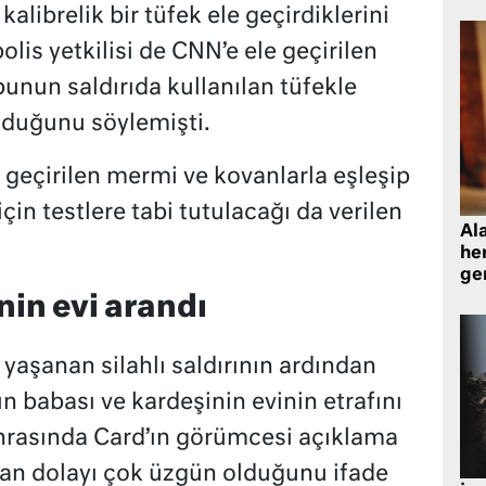
alibrelik bir tüfek ele geçirdiklerini
olis yetkilisi de CNN’e ele geçirilen
k bunun saldırıda kullanılan tüfekle
olduğunu söylemişti.
e geçirilen mermi ve kovanlarla eşleşip
çin testlere tabi tutulacağı da verilen
Al
her
gen
nin evi arandı
yaşanan silahlı saldırının ardından
ın babası ve kardeşinin evinin etrafını
onrasında Card’ın görümcesi açıklama
dan dolayı çok üzgün olduğunu ifade