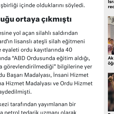
İsr
şbirliği içinde olduklarını söyledi.
re
duğu ortaya çıkmıştı
sine yol açan silahlı saldırıdan
d’ın lisanslı ateşli silah eğitmeni
e eyaleti ordu kayıtlarında 40
lında “ABD Ordusunda eğitim aldığı,
Ak 
öğr
 görevlendirilmediği” bilgilerine yer
du Başarı Madalyası, İnsani Hizmet
ma Hizmet Madalyası ve Ordu Hizmet
kaydedilmişti.
kezi tarafından yayımlanan bir
a petrol tedarik uzmanı olarak