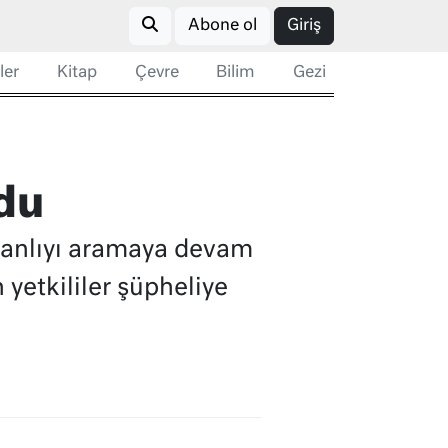
Abone ol
Giriş
ler
Kitap
Çevre
Bilim
Gezi
ndu
 zanlıyı aramaya devam
yetkililer şüpheliye