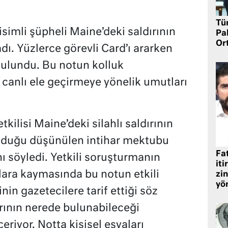
Tü
simli şüpheli Maine’deki saldırının
Pa
Or
. Yüzlerce görevli Card’ı ararken
 bulundu. Bu notun kolluk
 canlı ele geçirmeye yönelik umutları
kilisi Maine’deki silahlı saldırının
 olduğu düşünülen intihar mektubu
Fat
nı söyledi. Yetkili soruşturmanın
iti
lara kaymasında bu notun etkili
zin
yö
inin gazetecilere tarif ettiği söz
rının nerede bulunabileceği
eriyor. Notta kişisel eşyaları