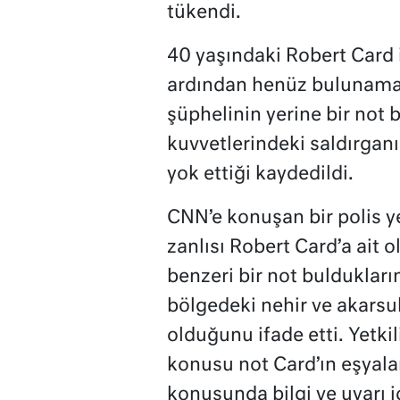
tükendi.
40 yaşındaki Robert Card i
ardından henüz bulunamadı
şüphelinin yerine bir not
kuvvetlerindeki saldırganı
yok ettiği kaydedildi.
CNN’e konuşan bir polis yet
zanlısı Robert Card’a ait
benzeri bir not buldukları
bölgedeki nehir ve akarsu
olduğunu ifade etti. Yetkil
konusu not Card’ın eşyala
konusunda bilgi ve uyarı iç