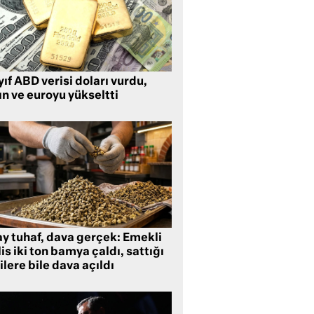
ıf ABD verisi doları vurdu,
ın ve euroyu yükseltti
ay tuhaf, dava gerçek: Emekli
is iki ton bamya çaldı, sattığı
ilere bile dava açıldı