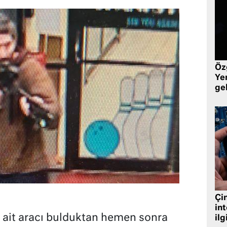
Öz
Yen
ge
Çin
in
a ait aracı bulduktan hemen sonra
ilg