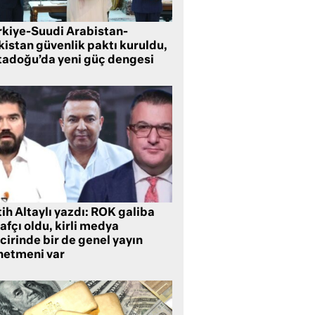
rkiye-Suudi Arabistan-
kistan güvenlik paktı kuruldu,
tadoğu’da yeni güç dengesi
ih Altaylı yazdı: ROK galiba
rafçı oldu, kirli medya
cirinde bir de genel yayın
netmeni var