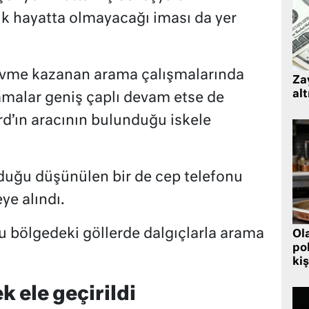
k hayatta olmayacağı iması da yer
 ivme kazanan arama çalışmalarında
Zay
alt
ramalar geniş çaplı devam etse de
rd’ın aracının bulunduğu iskele
olduğu düşünülen bir de cep telefonu
ye alındı.
ğu bölgedeki göllerde dalgıçlarla arama
Ol
pol
kiş
k ele geçirildi