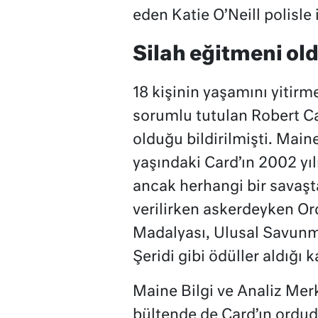
eden Katie O’Neill polisle i
Silah eğitmeni ol
18 kişinin yaşamını yitirme
sorumlu tutulan Robert Car
olduğu bildirilmişti. Main
yaşındaki Card’ın 2002 yı
ancak herhangi bir savaşta
verilirken askerdeyken Or
Madalyası, Ulusal Savun
Şeridi gibi ödüller aldığı 
Maine Bilgi ve Analiz Mer
bültende de Card’ın ordud