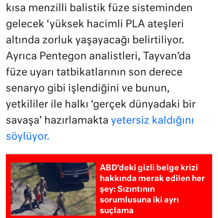
kısa menzilli balistik füze sisteminden
gelecek ‘yüksek hacimli PLA ateşleri
altında zorluk yaşayacağı belirtiliyor.
Ayrıca Pentegon analistleri, Tayvan’da
füze uyarı tatbikatlarının son derece
senaryo gibi işlendiğini ve bunun,
yetkililer ile halkı ‘gerçek dünyadaki bir
savaşa’ hazırlamakta
yetersiz kaldığını
söylüyor.
ABD’deki gizli belge krizi
hakkında merak edilen her
şey: Sızıntının
sorumlusuna iki ayrı
suçlama