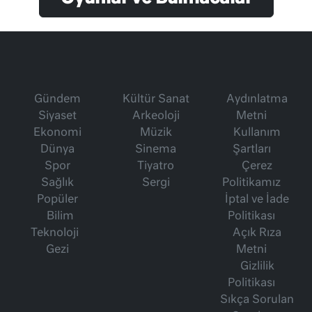
Gündem
Kültür Sanat
Aydınlatma
Siyaset
Arkeoloji
Metni
Ekonomi
Müzik
Kullanım
Dünya
Sinema
Şartları
Spor
Tiyatro
Çerez
Sağlık
Sergi
Politikamız
Popüler
İptal ve İade
Bilim
Politikası
Teknoloji
Açık Rıza
Gezi
Metni
Gizlilik
Politikası
Sıkça Sorulan