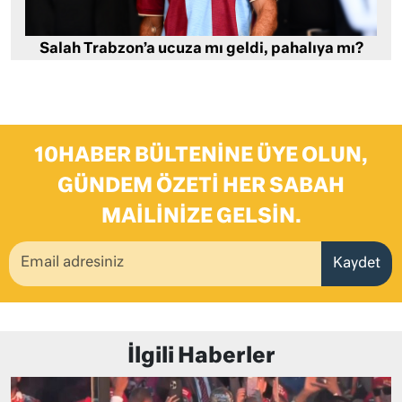
Salah Trabzon’a ucuza mı geldi, pahalıya mı?
10HABER BÜLTENINE ÜYE OLUN,
GÜNDEM ÖZETI HER SABAH
MAILINIZE GELSIN.
Kaydet
İlgili Haberler