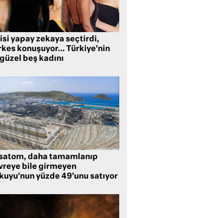
isi yapay zekaya seçtirdi,
rkes konuşuyor… Türkiye’nin
 güzel beş kadını
satom, daha tamamlanıp
vreye bile girmeyen
kuyu’nun yüzde 49’unu satıyor