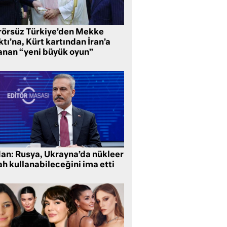
rörsüz Türkiye’den Mekke
tı’na, Kürt kartından İran’a
anan “yeni büyük oyun”
dan: Rusya, Ukrayna’da nükleer
ah kullanabileceğini ima etti