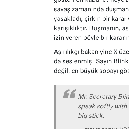
gösterileri kabul etmeye
savaş zamanında düşmana 
yasakladı, çirkin bir karar
karışıklıktır. Düşmanın, a
izin veren böyle bir karar n
Aşırılıkçı bakan yine X üz
da seslenmiş “Sayın Blin
değil, en büyük sopayı gö
Mr. Secretary Blin
speak softly with 
big stick.