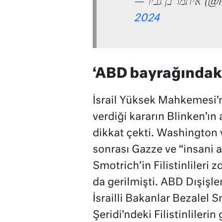
—  גביר
2024
‘ABD bayrağındaki 
İsrail Yüksek Mahkemesi’
verdiği kararın Blinken’ın
dikkat çekti. Washington 
sonrası Gazze ve “insani a
Smotrich’in Filistinlileri
da gerilmişti. ABD Dışişl
İsrailli Bakanlar Bezalel 
Şeridi’ndeki Filistinlileri