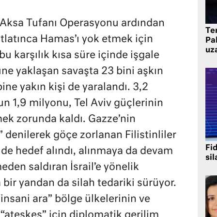
n Aksa Tufanı Operasyonu ardından
Te
atlatınca Hamas’ı yok etmek için
Pak
uz
u karşılık kısa süre içinde işgale
e yaklaşan savaşta 23 bini aşkın
bine yakın kişi de yaralandı. 3,2
 1,9 milyonu, Tel Aviv güçlerinin
mek zorunda kaldı. Gazze’nin
 denilerek göçe zorlanan Filistinliler
Fi
e de hedef alındı, alınmaya da devam
sil
eden saldıran İsrail’e yönelik
 bir yandan da silah tedariki sürüyor.
insani ara” bölge ülkelerinin ve
e “ateşkes” için diplomatik gerilim