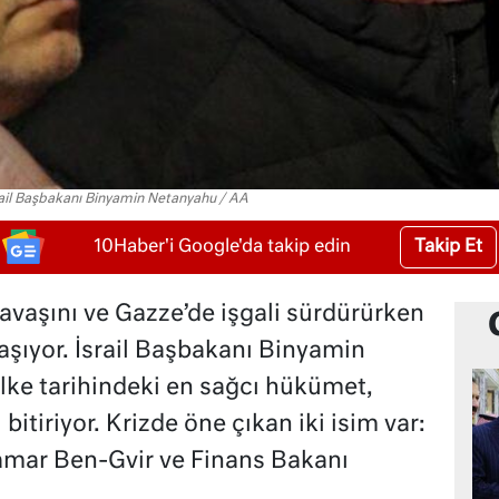
rail Başbakanı Binyamin Netanyahu / AA
Takip Et
10Haber'i Google'da takip edin
e savaşını ve Gazze’de işgali sürdürürken
aşıyor. İsrail Başbakanı Binyamin
ke tarihindeki en sağcı hükümet,
bitiriyor. Krizde öne çıkan iki isim var:
amar Ben-Gvir ve Finans Bakanı