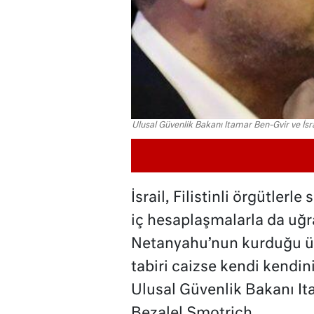
Ulusal Güvenlik Bakanı Itamar Ben-Gvir ve İs
İsrail, Filistinli örgütlerl
iç hesaplaşmalarla da uğr
Netanyahu’nun kurduğu ül
tabiri caizse kendi kendini 
Ulusal Güvenlik Bakanı It
Bezalel Smotrich.