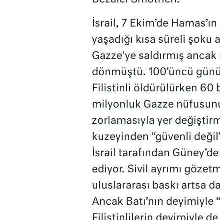
İsrail, 7 Ekim’de Hamas’ı
yaşadığı kısa süreli şoku 
Gazze’ye saldırmış ancak b
dönmüştü. 100’üncü günün
Filistinli öldürülürken 60 
milyonluk Gazze nüfusunun
zorlamasıyla yer değiştir
kuzeyinden “güvenli değil”
İsrail tarafından Güney’d
ediyor. Sivil ayrımı gözetm
uluslararası baskı artsa da
Ancak Batı’nın deyimiyle “
Filistinlilerin deyimiyle d