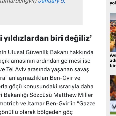
איתמר בן (@itamarbengvir)
January 9,
yo
yıldızlardan biri değiliz’
nin Ulusal Güvenlik Bakanı hakkında
Avr
 açıklamasının ardından gelmesi ise
adr
bir
ve Tel Aviv arasında yaşanan savaş
ra” anlaşmazlıkları Ben-Gvir ve
 zorla göçü konusundaki ısrarıyla daha
eri Bakanlığı Sözcüsü Matthew Miller
Smotrich ve Itamar Ben-Gvir’in “Gazze
n gönüllü olarak bölgeden göç