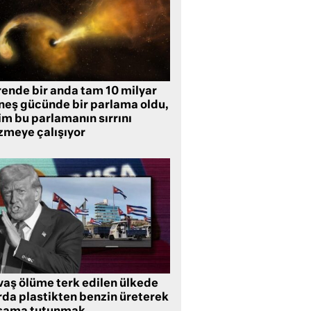
rende bir anda tam 10 milyar
neş gücünde bir parlama oldu,
im bu parlamanın sırrını
zmeye çalışıyor
vaş ölüme terk edilen ülkede
rda plastikten benzin üreterek