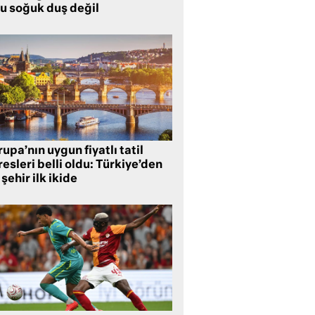
lu soğuk duş değil
upa’nın uygun fiyatlı tatil
esleri belli oldu: Türkiye’den
 şehir ilk ikide