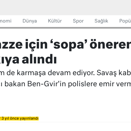
nomi
Dünya
Kültür
Spor
Sağlık
Popü
zze için ‘sopa’ önere
ıya alındı
em de karmaşa devam ediyor. Savaş kabi
cı bakan Ben-Gvir'in polislere emir verm
 3 yıl önce yayınlandı