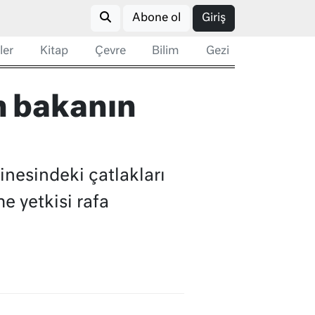
Abone ol
Giriş
ler
Kitap
Çevre
Bilim
Gezi
n bakanın
nesindeki çatlakları
e yetkisi rafa