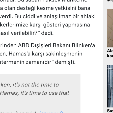
 zorladı. Bu sabah Yüksek Mahkeme
ya
olan desteği kesme yetkisini bana
 verdi. Bu ciddi ve anlaşılmaz bir ahlaki
skerlerimize karşı gösteri yapmasına
asıl verilebilir?” dedi.
erinden ABD Dışişleri Bakanı Blinken’a
Al
ken, Hamas’a karşı sakinleşmenin
kar
stermenin zamanıdır” demişti.
ken, it’s not the time to
Hamas, it’s time to use that
Sı