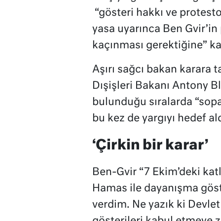
“gösteri hakkı ve protest
yasa uyarınca Ben Gvir’in
kaçınması gerektiğine” kar
Aşırı sağcı bakan karara t
Dışişleri Bakanı Antony Bl
bulunduğu sıralarda “sopa
bu kez de yargıyı hedef ald
‘Çirkin bir karar’
Ben-Gvir “7 Ekim’deki kat
Hamas ile dayanışma göste
verdim. Ne yazık ki Devlet 