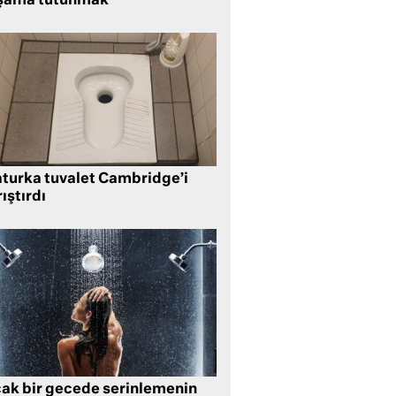
şama tutunmak
aturka tuvalet Cambridge’i
ıştırdı
cak bir gecede serinlemenin