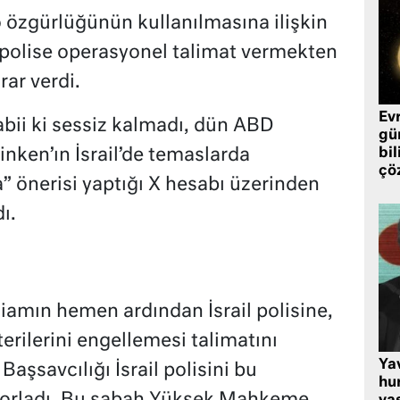
o özgürlüğünün kullanılmasına ilişkin
 polise operasyonel talimat vermekten
ar verdi.
Ev
abii ki sessiz kalmadı, dün ABD
gü
inken’ın İsrail’de temaslarda
bil
çö
” önerisi yaptığı X hesabı üzerinden
ı.
liamın hemen ardından İsrail polisine,
rilerini engellemesi talimatını
Ya
Başsavcılığı İsrail polisini bu
hu