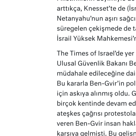
arttıkça, Knesset’te de (İs
Netanyahu’nun aşırı sağcı
süregelen çekişmede de t
İsrail Yüksek Mahkemesi’n
The Times of Israel’de y
Ulusal Güvenlik Bakanı Be
müdahale edileceğine dair
Bu kararla Ben-Gvir’in poli
için askıya alınmış oldu. 
birçok kentinde devam eden
ateşkes çağrısı protestola
veren Ben-Gvir insan hakla
karşıya gelmişti. Bu gel