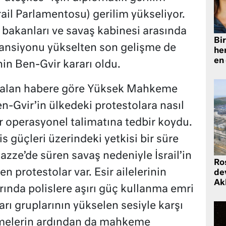
rail Parlamentosu) gerilim yükseliyor.
 bakanları ve savaş kabinesi arasında
Bir
ansiyonu yükselten son gelişme de
he
en
in Ben-Gvir kararı oldu.
er alan habere göre Yüksek Mahkeme
n-Gvir’in ülkedeki protestolara nasıl
 operasyonel talimatına tedbir koydu.
s güçleri üzerindeki yetkisi bir süre
Gazze’de süren savaş nedeniyle İsrail’in
Ro
 protestolar var. Esir ailelerinin
de
Ak
rında polislere aşırı güç kullanma emri
rı gruplarının yükselen sesiyle karşı
işmelerin ardından da mahkeme