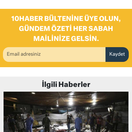
10HABER BÜLTENINE ÜYE OLUN,
GÜNDEM ÖZETI HER SABAH
MAILINIZE GELSIN.
Kaydet
İlgili Haberler