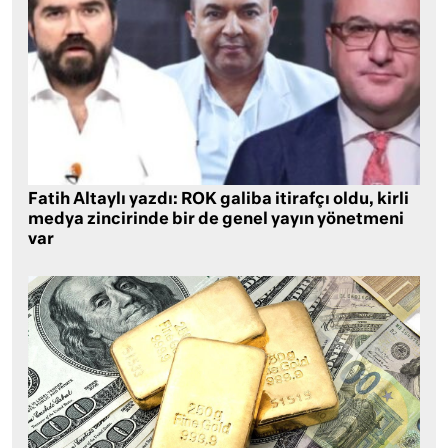
Fatih Altaylı yazdı: ROK galiba itirafçı oldu, kirli
medya zincirinde bir de genel yayın yönetmeni
var