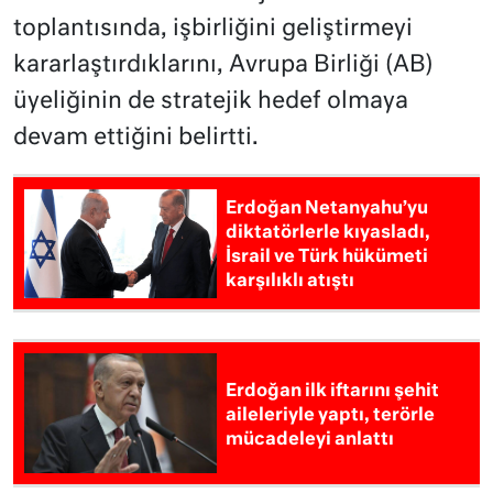
toplantısında, işbirliğini geliştirmeyi
kararlaştırdıklarını, Avrupa Birliği (AB)
üyeliğinin de stratejik hedef olmaya
devam ettiğini belirtti.
Erdoğan Netanyahu’yu
diktatörlerle kıyasladı,
İsrail ve Türk hükümeti
karşılıklı atıştı
Erdoğan ilk iftarını şehit
aileleriyle yaptı, terörle
mücadeleyi anlattı