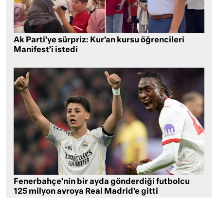
Ak Parti’ye sürpriz: Kur’an kursu öğrencileri
Manifest’i istedi
Fenerbahçe’nin bir ayda gönderdiği futbolcu
125 milyon avroya Real Madrid’e gitti