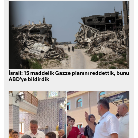
İsrail: 15 maddelik Gazze planını reddettik, bunu
ABD’ye bildirdik