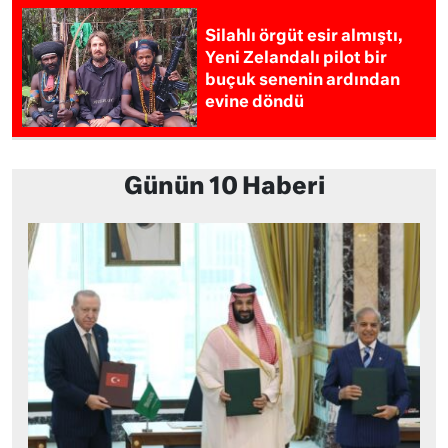
Silahlı örgüt esir almıştı,
Yeni Zelandalı pilot bir
buçuk senenin ardından
evine döndü
Günün 10 Haberi