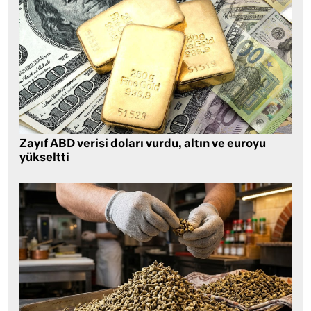
Zayıf ABD verisi doları vurdu, altın ve euroyu
yükseltti