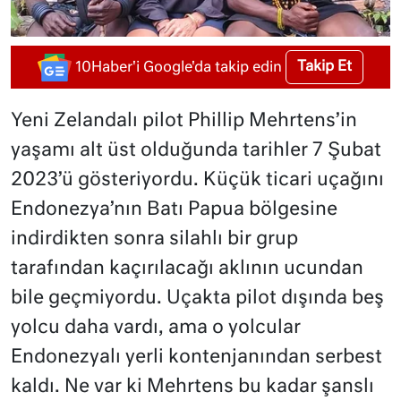
Takip Et
10Haber'i Google'da takip edin
Yeni Zelandalı pilot Phillip Mehrtens’in
yaşamı alt üst olduğunda tarihler 7 Şubat
2023’ü gösteriyordu. Küçük ticari uçağını
Endonezya’nın Batı Papua bölgesine
indirdikten sonra silahlı bir grup
tarafından kaçırılacağı aklının ucundan
bile geçmiyordu. Uçakta pilot dışında beş
yolcu daha vardı, ama o yolcular
Endonezyalı yerli kontenjanından serbest
kaldı. Ne var ki Mehrtens bu kadar şanslı