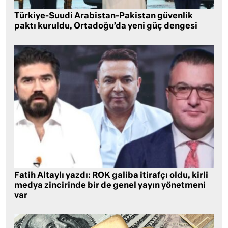
Türkiye-Suudi Arabistan-Pakistan güvenlik
paktı kuruldu, Ortadoğu’da yeni güç dengesi
Fatih Altaylı yazdı: ROK galiba itirafçı oldu, kirli
medya zincirinde bir de genel yayın yönetmeni
var