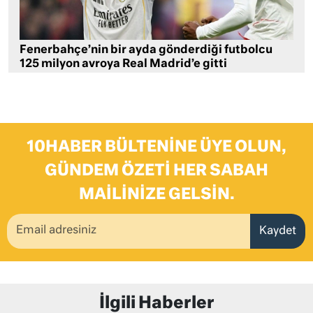
Fenerbahçe’nin bir ayda gönderdiği futbolcu
125 milyon avroya Real Madrid’e gitti
10HABER BÜLTENINE ÜYE OLUN,
GÜNDEM ÖZETI HER SABAH
MAILINIZE GELSIN.
Kaydet
İlgili Haberler