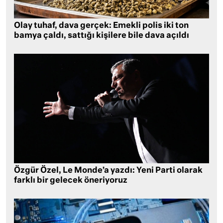
Olay tuhaf, dava gerçek: Emekli polis iki ton
bamya çaldı, sattığı kişilere bile dava açıldı
Özgür Özel, Le Monde’a yazdı: Yeni Parti olarak
farklı bir gelecek öneriyoruz