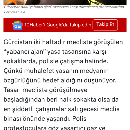
Gürcistan'daki 'yabancı ajan' tasarısına karşı düzenlenen protestolardan.
Fotoğraf: AA
Takip Et
10Haber'i Google'da takip edin
Gürcistan iki haftadır mecliste görüşülen
“yabancı ajan” yasa tasarısına karşı
sokaklarda, polisle çatışma halinde.
Çünkü muhalefet yasanın medyanın
özgürlüğünü hedef aldığını düşünüyor.
Tasarı mecliste görüşülmeye
başladığından beri halk sokakta olsa da
en şiddetli çatışmalar salı gecesi meclis
binası önünde yaşandı. Polis
protestoculara göz yaşartıcı gaz ve