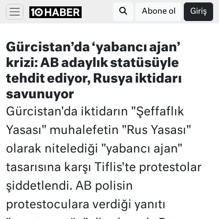
Abone ol
Giriş
Gürcistan’da ‘yabancı ajan’
krizi: AB adaylık statüsüyle
tehdit ediyor, Rusya iktidarı
savunuyor
Gürcistan'da iktidarın "Şeffaflık
Yasası" muhalefetin "Rus Yasası"
olarak nitelediği "yabancı ajan"
tasarısına karşı Tiflis'te protestolar
şiddetlendi. AB polisin
protestoculara verdiği yanıtı