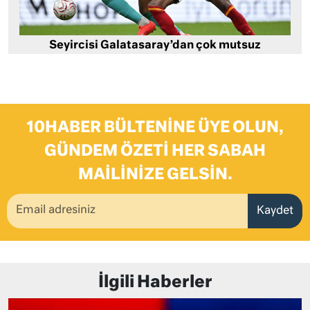
Seyircisi Galatasaray’dan çok mutsuz
10HABER BÜLTENINE ÜYE OLUN,
GÜNDEM ÖZETI HER SABAH
MAILINIZE GELSIN.
Kaydet
İlgili Haberler