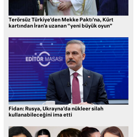
Terörsüz Türkiye’den Mekke Paktı’na, Kürt
kartından İran’a uzanan “yeni büyük oyun”
Fidan: Rusya, Ukrayna’da nükleer silah
kullanabileceğini ima etti