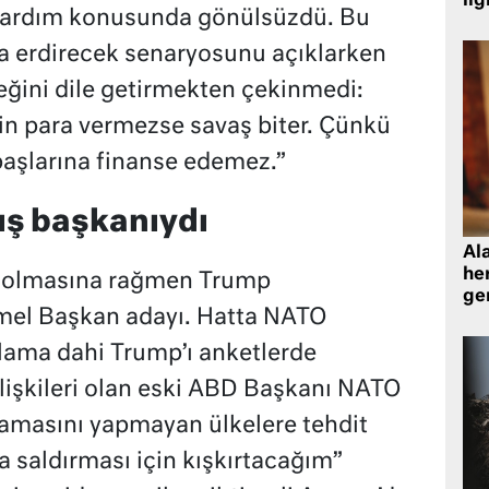
ilg
 yardım konusunda gönülsüzdü. Bu
a erdirecek senaryosunu açıklarken
eğini dile getirmekten çekinmedi:
çin para vermezse savaş biter. Çünkü
başlarına finanse edemez.”
ış başkanıydı
Al
her
a olmasına rağmen Trump
gen
mel Başkan adayı. Hatta NATO
klama dahi Trump’ı anketlerde
 ilişkileri olan eski ABD Başkanı NATO
camasını yapmayan ülkelere tehdit
a saldırması için kışkırtacağım”