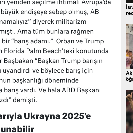
eri yeniden seçilme ihtimali Avrupa’da
İsr
 büyük endişeye sebep olmuş, AB
re
mamalıyız” diyerek militarizm
lamıştı. Ama tüm bunlara rağmen
 bir “barış adamı.” Orban ve Trump
n Florida Palm Beach’teki konutunda
ar Başbakan “Başkan Trump barışın
 uyandırdı ve böylece barış için
Ak 
öğr
. Onun başkanlığı döneminde
 barış vardı. Ve hala ABD Başkanı
dı” demişti.
rıyla Ukrayna 2025’e
unabilir