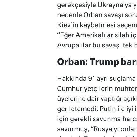
gerekçesiyle Ukrayna’ya
nedenle Orban savaşı son
Kiev’in kaybetmesi seçen
“Eğer Amerikalılar silah i
Avrupalılar bu savaşı tek 
Orban: Trump bar
Hakkında 91 ayrı suçlam
Cumhuriyetçilerin muhte
üyelerine dair yaptığı açı
geriletemedi. Putin ile iyi
için gerekli savunma har
savurmuş, “Rusya’yı onlar