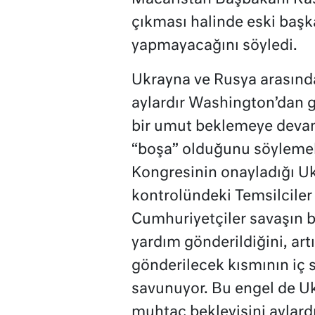
çıkması halinde eski başk
yapmayacağını söyledi.
Ukrayna ve Rusya arasında
aylardır Washington’dan g
bir umut beklemeye devam
“boşa” olduğunu söylemek
Kongresinin onayladığı U
kontrolündeki Temsilciler M
Cumhuriyetçiler savaşın 
yardım gönderildiğini, art
gönderilecek kısmının iç 
savunuyor. Bu engel de Uk
muhtaç bekleyişini aylard