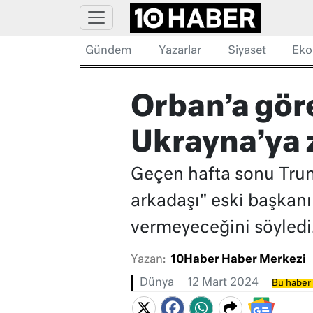
Gündem
Yazarlar
Siyaset
Eko
Orban’a gör
Ukrayna’ya 
Geçen hafta sonu Trump
arkadaşı" eski başkanı
vermeyeceğini söyledi
Yazan:
10Haber Haber Merkezi
Dünya
12 Mart 2024
Bu haber 