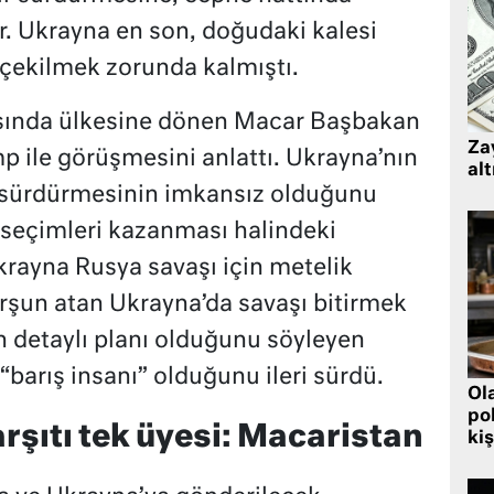
. Ukrayna en son, doğudaki kalesi
çekilmek zorunda kalmıştı.
sında ülkesine dönen Macar Başbakan
Zay
p ile görüşmesini anlattı. Ukrayna’nın
alt
a sürdürmesinin imkansız olduğunu
 seçimleri kazanması halindeki
krayna Rusya savaşı için metelik
rşun atan Ukrayna’da savaşı bitirmek
ın detaylı planı olduğunu söyleyen
barış insanı” olduğunu ileri sürdü.
Ol
pol
rşıtı tek üyesi: Macaristan
kiş