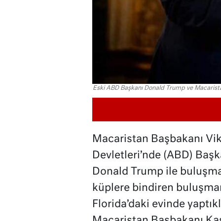
Eski ABD Başkanı Donald Trump ve Macarist
Macaristan Başbakanı Vikt
Devletleri’nde (ABD) Başk
Donald Trump ile buluşmas
küplere bindiren buluşma
Florida’daki evinde yaptık
Macaristan Başbakanı Kas