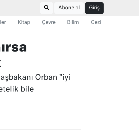
Abone ol
Giriş
ler
Kitap
Çevre
Bilim
Gezi
ırsa
k
Başbakanı Orban "iyi
telik bile