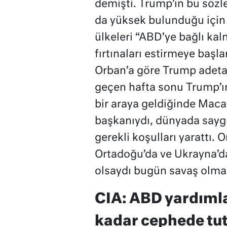
demişti. Trump’ın bu sözl
da yüksek bulunduğu için
ülkeleri “ABD’ye bağlı kal
fırtınaları estirmeye baş
Orban’a göre Trump adeta
geçen hafta sonu Trump’ı
bir araya geldiğinde Mac
başkanıydı, dünyada saygı
gerekli koşulları yarattı
Ortadoğu’da ve Ukrayna’da
olsaydı bugün savaş olmaz
CIA: ABD yardımla
kadar cephede tut