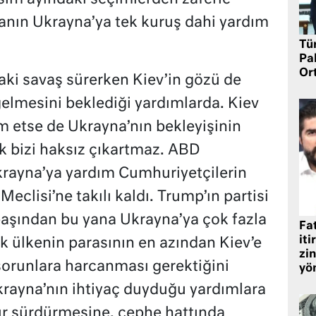
anın Ukrayna’ya tek kuruş dahi yardım
Tü
Pa
Or
ki savaş sürerken Kiev’in gözü de
elmesini beklediği yardımlarda. Kiev
 etse de Ukrayna’nın bekleyişinin
 bizi haksız çıkartmaz. ABD
krayna’ya yardım Cumhuriyetçilerin
eclisi’ne takılı kaldı. Trump’ın partisi
başından bu yana Ukrayna’ya çok fazla
Fat
iti
ık ülkenin parasının en azından Kiev’e
zin
sorunlara harcanması gerektiğini
yö
rayna’nın ihtiyaç duyduğu yardımlara
ır sürdürmesine, cephe hattında