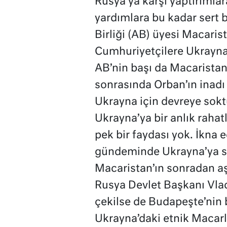
Rusya’ya karşı yaptırımla
yardımlara bu kadar sert b
Birliği (AB) üyesi Macaris
Cumhuriyetçilere Ukrayna
AB’nin başı da Macaristan
sonrasında Orban’ın inadı 
Ukrayna için devreye sokt
Ukrayna’ya bir anlık raha
pek bir faydası yok. İkna 
gündeminde Ukrayna’ya si
Macaristan’ın sonradan a
Rusya Devlet Başkanı Vladi
çekilse de Budapeşte’nin 
Ukrayna’daki etnik Macarla