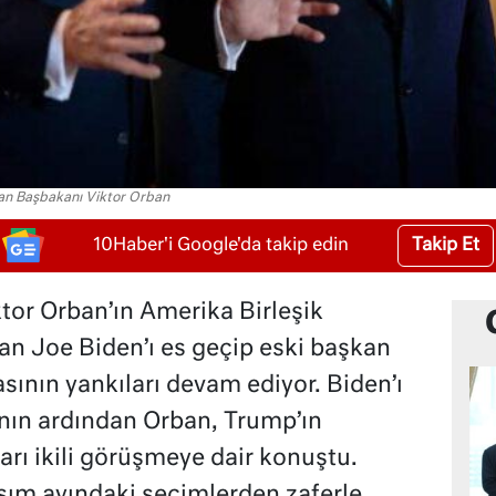
an Başbakanı Viktor Orban
Takip Et
10Haber'i Google'da takip edin
or Orban’ın Amerika Birleşik
an Joe Biden’ı es geçip eski başkan
ının yankıları devam ediyor. Biden’ı
nın ardından Orban, Trump’ın
ları ikili görüşmeye dair konuştu.
ım ayındaki seçimlerden zaferle