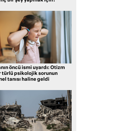
inç bir şey yapmak için?
anın öncü ismi uyardı: Otizm
 türlü psikolojik sorunun
el tanısı haline geldi