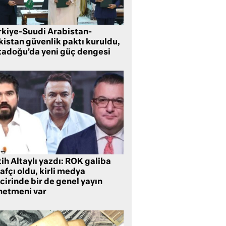
rkiye-Suudi Arabistan-
kistan güvenlik paktı kuruldu,
tadoğu’da yeni güç dengesi
ih Altaylı yazdı: ROK galiba
rafçı oldu, kirli medya
cirinde bir de genel yayın
netmeni var