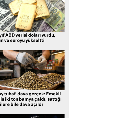
ıf ABD verisi doları vurdu,
ın ve euroyu yükseltti
ay tuhaf, dava gerçek: Emekli
is iki ton bamya çaldı, sattığı
ilere bile dava açıldı