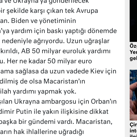
ra ve Ukrayna’ya gönderilecek
ir şekilde karşı çıkan tek Avrupa
tan. Biden ve yönetiminin
’ya yardım için baskı yaptığı dönemde
 nedeniyle ağrıyordu. Uzun uğraşlar
Öz
kırıldı, AB 50 milyar euroluk yardımı
Yen
ge
u. Her ne kadar 50 milyar euro
tlama sağlasa da uzun vadede Kiev için
edilmiş de olsa Macaristan’ın
lah yardımı yapmak yok.
şılan Ukrayna ambargosu için Orban’ın
mir Putin ile yakın ilişkisine dikkat
başka bir gündemi vardı. Macaristan,
Çin
in
rın hak ihlallerine uğradığı