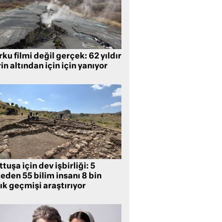
ku filmi değil gerçek: 62 yıldır
in altından için için yanıyor
tuşa için dev işbirliği: 5
eden 55 bilim insanı 8 bin
lık geçmişi araştırıyor