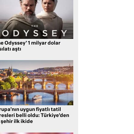
e Odyssey’ 1 milyar dolar
ılatı aştı
upa’nın uygun fiyatlı tatil
esleri belli oldu: Türkiye’den
 şehir ilk ikide