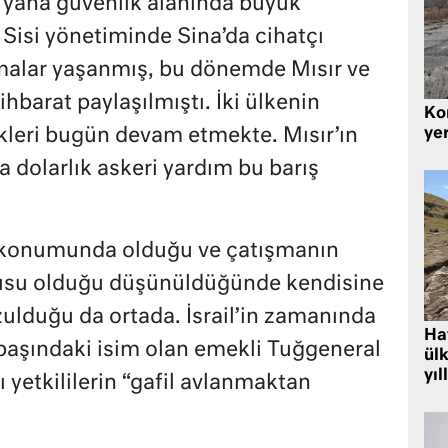
u yana güvenlik alanında büyük
 Sisi yönetiminde Sina’da cihatçı
şmalar yaşanmış, bu dönemde Mısır ve
stihbarat paylaşılmıştı. İki ülkenin
Kor
yer
ikleri bugün devam etmekte. Mısır’ın
 dolarlık askeri yardım bu barış
u konumunda olduğu ve çatışmanın
usu olduğu düşünüldüğünde kendisine
ulduğu da ortada. İsrail’in zamanında
Hat
ın başındaki isim olan emekli Tuğgeneral
ülk
yıl
 yetkililerin “gafil avlanmaktan