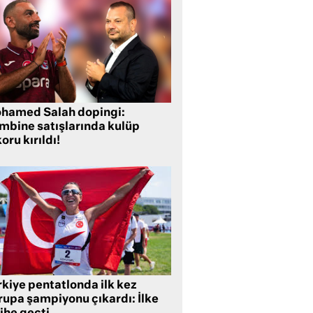
hamed Salah dopingi:
mbine satışlarında kulüp
oru kırıldı!
rkiye pentatlonda ilk kez
rupa şampiyonu çıkardı: İlke