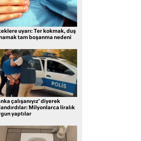
keklere uyarı: Ter kokmak, duş
mamak tam boşanma nedeni
nka çalışanıyız’ diyerek
andırdılar: Milyonlarca liralık
rgun yaptılar