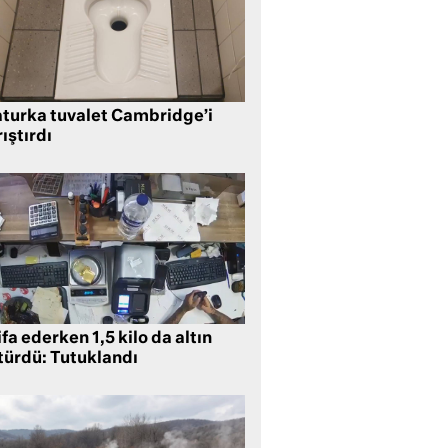
aturka tuvalet Cambridge’i
ıştırdı
ifa ederken 1,5 kilo da altın
türdü: Tutuklandı