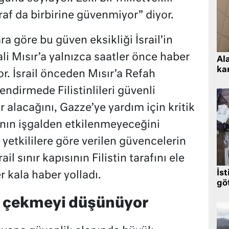
raf da birbirine güvenmiyor” diyor.
 göre bu güven eksikliği İsrail’in
ali Mısır’a yalnızca saatler önce haber
Al
kar
. İsrail önceden Mısır’a Refah
ilendirmede Filistinlileri güvenli
 alacağını, Gazze’ye yardım için kritik
sının işgalden etkilenmeyeceğini
 yetkililere göre verilen güvencelerin
il sınır kapısının Filistin tarafını ele
İst
er kala haber yolladı.
gö
i çekmeyi düşünüyor