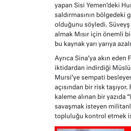
yapan Sisi Yemen’deki Hus
saldırmasının bölgedeki 
olduğunu söyledi. Süveyş K
almak Mısır için önemli b
bu kaynak yarı yarıya aza
Ayrıca Sina’ya akın eden Fi
iktidardan indirdiği Müs
Mursi’ye sempati besleyen
açısından bir risk taşıyor
kaleme alınan bir yazıda “M
savaşmak isteyen militanla
topluluğu kontrol etmek i