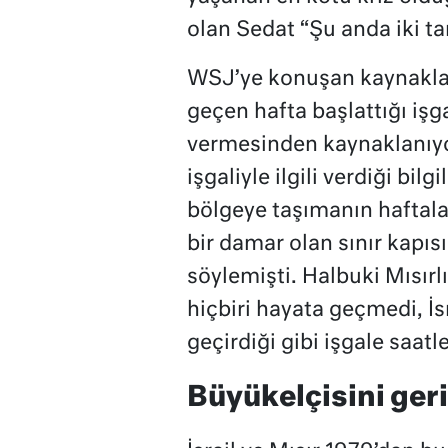
olan Sedat “Şu anda iki ta
WSJ’ye konuşan kaynaklara
geçen hafta başlattığı işg
vermesinden kaynaklanıyor
işgaliyle ilgili verdiği bilg
bölgeye taşımanın haftalar
bir damar olan sınır kapı
söylemişti. Halbuki Mısırlı
hiçbiri hayata geçmedi, İsra
geçirdiği gibi işgale saatl
Büyükelçisini ger