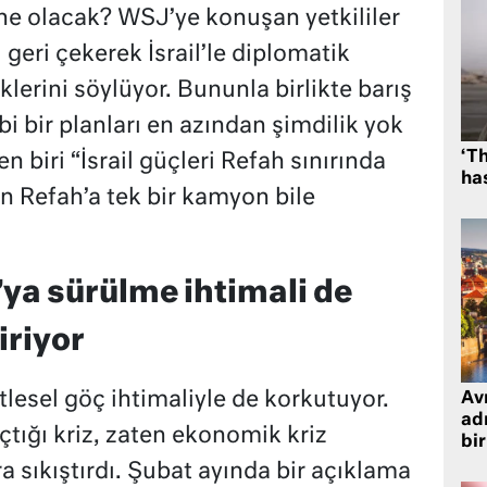
ne olacak? WSJ’ye konuşan yetkililer
 geri çekerek İsrail’le diplomatik
klerini söylüyor. Bununla birlikte barış
 bir planları en azından şimdilik yok
‘Th
n biri “İsrail güçleri Refah sınırında
has
n Refah’a tek bir kamyon bile
a’ya sürülme ihtimali de
iriyor
itlesel göç ihtimaliyle de korkutuyor.
Avr
adr
tığı kriz, zaten ekonomik kriz
bir
a sıkıştırdı. Şubat ayında bir açıklama