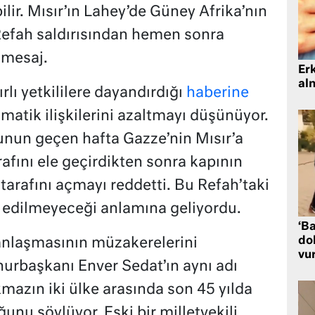
ir. Mısır’ın Lahey’de Güney Afrika’nın
Refah saldırısından hemen sonra
 mesaj.
Er
al
rlı yetkililere dayandırdığı
haberine
lomatik ilişkilerini azaltmayı düşünüyor.
sunun geçen hafta Gazze’nin Mısır’a
arafını ele geçirdikten sonra kapının
tarafını açmayı reddetti. Bu Refah’taki
bul edilmeyeceği anlamına geliyordu.
‘Ba
dol
 anlaşmasının müzakerelerini
vu
urbaşkanı Enver Sedat’ın aynı adı
kmazın iki ülke arasında son 45 yılda
unu söylüyor. Eski bir milletvekili