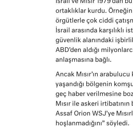
İsrail ve Mısır 1979’dan b
ortaklıklar kurdu. Örneğin
örgütlerle çok ciddi çatı
İsrail arasında karşılıklı i
güvenlik alanındaki işbirl
ABD’den aldığı milyonlarca
anlaşmasına bağlı.
Ancak Mısır’ın arabuluc
yaşandığı bölgenin komş
geç haber verilmesine boz
Mısır ile askeri irtibatın
Assaf Orion WSJ’ye Mısırlı
hoşlanmadığını” söyledi.