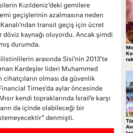
ilerin Kızıldeniz’deki gemilere
gemi geçişlerinin azalmasına neden
analı’ndan transit geçiş için ücret
ir döviz kaynağı oluyordu. Ancak şimdi
lmış durumda.
Mo
Ko
listinlilerin arasında Sisi’nin 2013’te
rek
lüman Kardeşler lideri Muhammed
 cihatçıların olması da güvenlik
. Financial Times’da aylar öncesinde
ısır kendi topraklarında İsrail’e karşı
rın da içinde olabileceği bir
stemeyecektir” denmişti.
Tü
Av