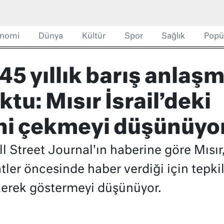
nomi
Dünya
Kültür
Spor
Sağlık
Popü
 45 yıllık barış anlaş
tu: Mısır İsrail’deki
ni çekmeyi düşünüyo
Street Journal'ın haberine göre Mısır, 
tler öncesinde haber verdiği için tepkil
ekerek göstermeyi düşünüyor.