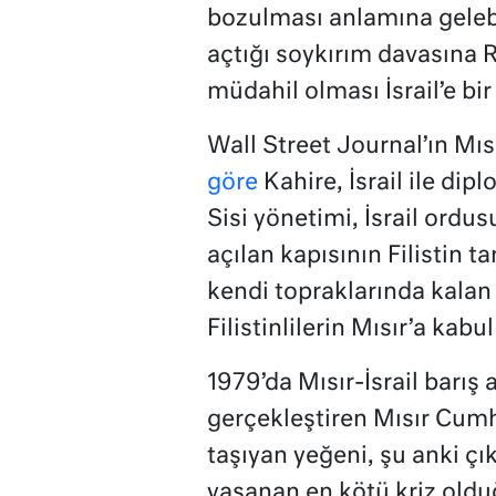
bozulması anlamına gelebil
açtığı soykırım davasına 
müdahil olması İsrail’e bir
Wall Street Journal’ın Mısı
göre
Kahire, İsrail ile dip
Sisi yönetimi, İsrail ordu
açılan kapısının Filistin t
kendi topraklarında kalan 
Filistinlilerin Mısır’a ka
1979’da Mısır-İsrail barış
gerçekleştiren Mısır Cumh
taşıyan yeğeni, şu anki çı
yaşanan en kötü kriz olduğ