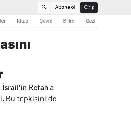
Abone ol
Giriş
ler
Kitap
Çevre
Bilim
Gezi
masını
r
İsrail'in Refah'a
i. Bu tepkisini de