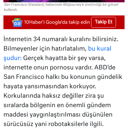
San Francisco Standard, haberinde Midjourney'e ürettirdiği bir görsel
kullandı.
Takip Et
10Haber'i Google'da takip edin
İnternetin 34 numaralı kuralını bilirsiniz.
Bilmeyenler için hatırlatalım,
bu kural
şudur:
Gerçek hayatta bir şey varsa,
internette onun pornosu vardır. ABD’de
San Francisco halkı bu konunun gündelik
hayata yansımasından korkuyor.
Korkularında haksız değiller zira şu
sıralarda bölgenin en önemli gündem
maddesi yaygınlaştırılması düşünülen
sürücüsüz yani robotaksilerle ilgili.