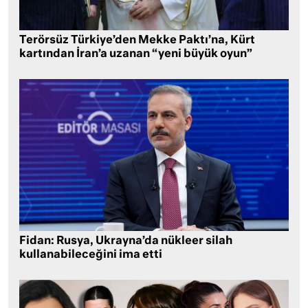
Terörsüz Türkiye’den Mekke Paktı’na, Kürt
kartından İran’a uzanan “yeni büyük oyun”
Fidan: Rusya, Ukrayna’da nükleer silah
kullanabileceğini ima etti