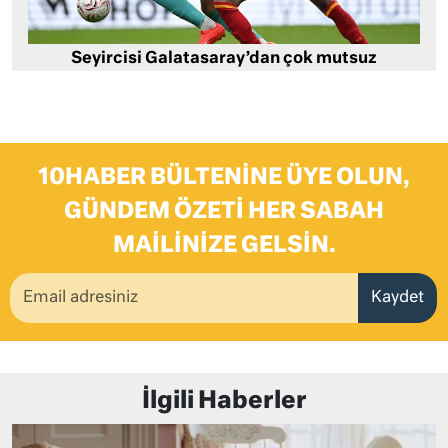
Seyircisi Galatasaray’dan çok mutsuz
10HABER BÜLTENINE ÜYE OLUN,
GÜNDEM ÖZETI HER SABAH
MAILINIZE GELSIN.
Kaydet
İlgili Haberler