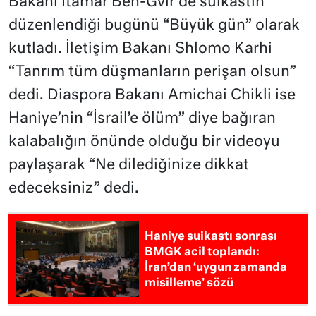
Bakanı İtamar Ben-Gvir de suikastın
düzenlendiği bugünü “Büyük gün” olarak
kutladı. İletişim Bakanı Shlomo Karhi
“Tanrım tüm düşmanların perişan olsun”
dedi. Diaspora Bakanı Amichai Chikli ise
Haniye’nin “İsrail’e ölüm” diye bağıran
kalabalığın önünde olduğu bir videoyu
paylaşarak “Ne dilediğinize dikkat
edeceksiniz” dedi.
Haniye suikastı sonrası
BMGK acil toplandı:
İran’dan ‘uygun zamanda
misilleme’ sözü