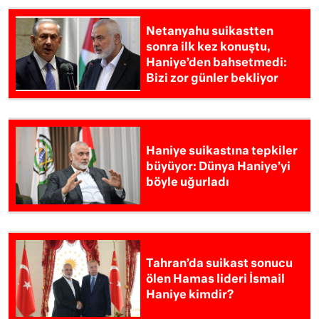
Netanyahu suikastten
sonra ilk kez konuştu,
Haniye’den bahsetmedi:
Bizi zor günler bekliyor
Haniye suikastına tepkiler
büyüyor: Dünya Haniye’yi
böyle uğurladı
Tahran’da suikast sonucu
ölen Hamas lideri İsmail
Haniye kimdir?