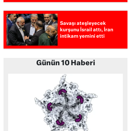
Savaşı ateşleyecek
kurşunu İsrail attı, İran
intikam yemini etti
Günün 10 Haberi