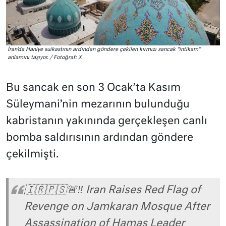
İran’da Haniye suikastının ardından göndere çekilen kırmızı sancak “intikam”
anlamını taşıyor. / Fotoğraf: X
Bu sancak en son 3 Ocak’ta Kasım
Süleymani’nin mezarının bulunduğu
kabristanın yakınında gerçekleşen canlı
bomba saldırısının ardından göndere
çekilmişti.
🇮🇷🇵🇸🚨‼️ Iran Raises Red Flag of
Revenge on Jamkaran Mosque After
Assassination of Hamas Leader