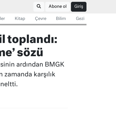
Abone ol
Giriş
ler
Kitap
Çevre
Bilim
Gezi
l toplandı:
me’ sözü
lmesinin ardından BMGK
un zamanda karşılık
neltti.