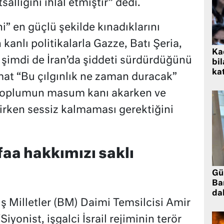
llığını ihlal etmiştir” dedi.
ini” en güçlü şekilde kınadıklarını
 kanlı politikalarla Gazze, Batı Şeria,
Kad
şimdi de İran’da şiddeti sürdürdüğünü
bil
kat
omat “Bu çılgınlık ne zaman duracak”
ı toplumun masum kanı akarken ve
irken sessiz kalmaması gerektiğini
aa hakkımızı saklı
Gü
Ba
da
iş Milletler (BM) Daimi Temsilcisi Amir
Siyonist, işgalci İsrail rejiminin terör