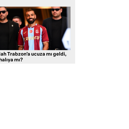
lah Trabzon’a ucuza mı geldi,
halıya mı?