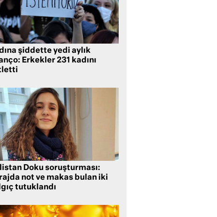
ına şiddette yedi aylık
anço: Erkekler 231 kadını
letti
listan Doku soruşturması:
rajda not ve makas bulan iki
lgıç tutuklandı