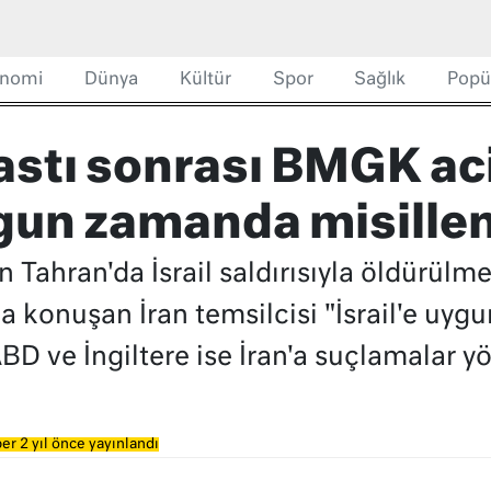
nomi
Dünya
Kültür
Spor
Sağlık
Popü
stı sonrası BMGK aci
ygun zamanda misille
n Tahran'da İsrail saldırısıyla öldürü
a konuşan İran temsilcisi "İsrail'e uyg
ABD ve İngiltere ise İran'a suçlamalar yö
er 2 yıl önce yayınlandı