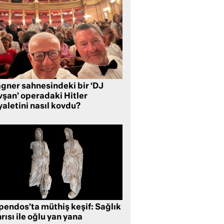
gner sahnesindeki bir ‘DJ
vşan’ operadaki Hitler
aletini nasıl kovdu?
pendos’ta müthiş keşif: Sağlık
rısı ile oğlu yan yana