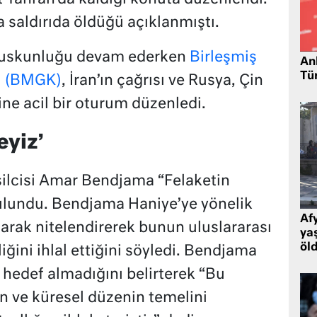
 saldırıda öldüğü açıklanmıştı.
n suskunluğu devam ederken
Birleşmiş
Ank
Tü
yi (BMGK)
, İran’ın çağrısı ve Rusya, Çin
ine acil bir oturum düzenledi.
eyiz’
ilcisi Amar Bendjama “Felaketin
bulundu. Bendjama Haniye’ye yönelik
Af
olarak nitelendirerek bunun uluslararası
ya
öl
ğini ihlal ettiğini söyledi. Bendjama
i hedef almadığını belirterek “Bu
rin ve küresel düzenin temelini