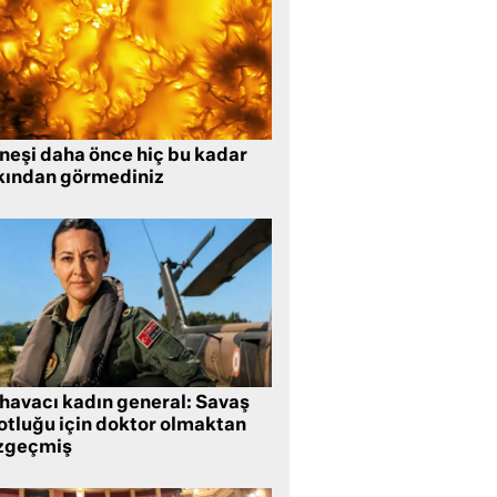
neşi daha önce hiç bu kadar
kından görmediniz
 havacı kadın general: Savaş
lotluğu için doktor olmaktan
zgeçmiş