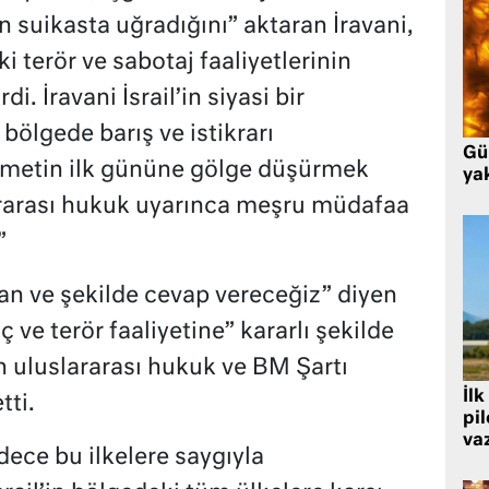
n suikasta uğradığını” aktaran İravani,
ki terör ve sabotaj faaliyetlerinin
. İravani İsrail’in siyasi bir
ölgede barış ve istikrarı
Gü
ümetin ilk gününe gölge düşürmek
ya
lararası hukuk uyarınca meşru müdafaa
”
 ve şekilde cevap vereceğiz” diyen
uç ve terör faaliyetine” kararlı şekilde
ın uluslararası hukuk ve BM Şartı
İlk
tti.
pi
va
dece bu ilkelere saygıyla