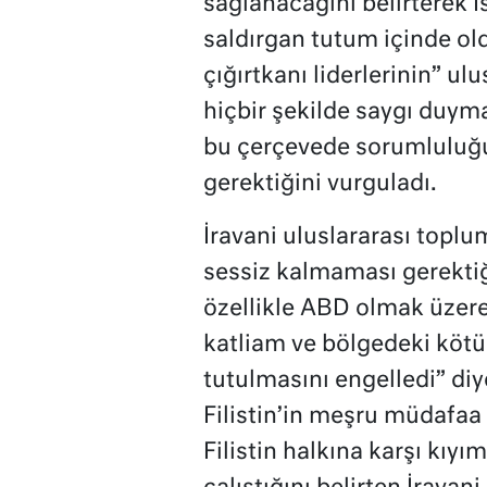
sağlanacağını belirterek İ
saldırgan tutum içinde old
çığırtkanı liderlerinin” ul
hiçbir şekilde saygı duym
bu çerçevede sorumluluğ
gerektiğini vurguladı.
İravani uluslararası topl
sessiz kalmaması gerektiğ
özellikle ABD olmak üzere 
katliam ve bölgedeki kötü 
tutulmasını engelledi” di
Filistin’in meşru müdafaa 
Filistin halkına karşı kıy