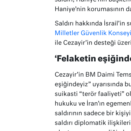
Haniye’nin korumasının da
Saldırı hakkında İsrail’i
Milletler Güvenlik Konse
ile Cezayir’in desteği üzer
‘Felaketin eşiğind
Cezayir’in BM Daimi Tems
eşiğindeyiz” uyarısında 
suikasti “terör faaliyeti” 
hukuku ve İran’ın egemenli
saldırının sadece bir kişiy
saldırı diplomatik ilişkile