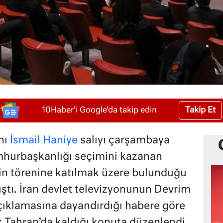
Takip Et
10Haber'i Google'da takip edin
nı
İsmail Haniye
salıyı çarşambaya
mhurbaşkanlığı seçimini kazanan
n törenine katılmak üzere bulunduğu
ştı. İran devlet televizyonunun Devrim
çıklamasına dayandırdığı habere göre
t Tahran’da kaldığı konuta düzenlendi.