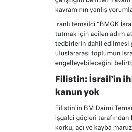
çalıştığını belirten İrava
kavramının yanlış yorumla
İranlı temsilci “BMGK İsra
tutmak için acilen adım a
tedbirlerin dahil edilmesi
uluslararası toplumun İsrai
engelleyebileceğini belirtt
Filistin: İsrail’in 
kanun yok
Filistin’in BM Daimi Temsi
işgalci güçleri tarafından F
korku, acı ve kayba maruz b