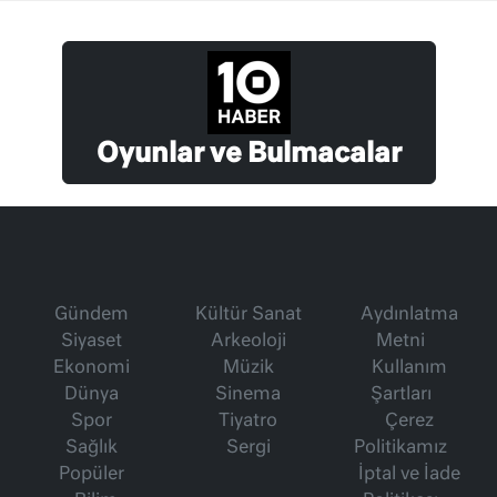
Oyunlar ve Bulmacalar
Gündem
Kültür Sanat
Aydınlatma
Siyaset
Arkeoloji
Metni
Ekonomi
Müzik
Kullanım
Dünya
Sinema
Şartları
Spor
Tiyatro
Çerez
Sağlık
Sergi
Politikamız
Popüler
İptal ve İade