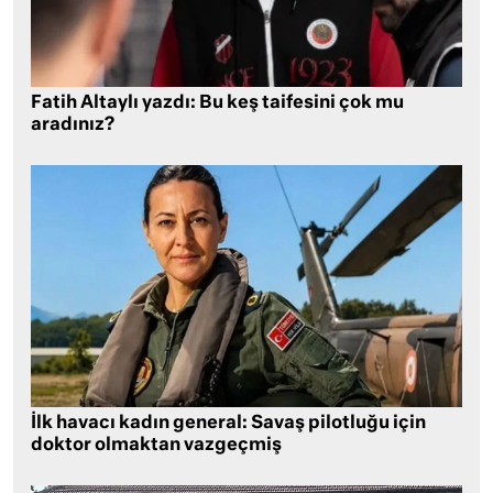
Fatih Altaylı yazdı: Bu keş taifesini çok mu
aradınız?
İlk havacı kadın general: Savaş pilotluğu için
doktor olmaktan vazgeçmiş