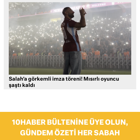
Salah’a görkemli imza töreni! Mısırlı oyuncu
şaştı kaldı
10HABER BÜLTENINE ÜYE OLUN,
GÜNDEM ÖZETI HER SABAH