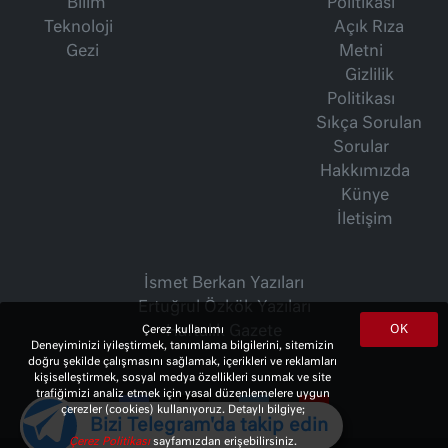
Bilim
Politikası
Teknoloji
Açık Rıza
Gezi
Metni
Gizlilik
Politikası
Sıkça Sorulan
Sorular
Hakkımızda
Künye
İletişim
İsmet Berkan Yazıları
Ertuğrul Özkök Yazıları
OK
Haftalık Gazete
Çerez kullanımı
Deneyiminizi iyileştirmek, tanımlama bilgilerini, sitemizin
doğru şekilde çalışmasını sağlamak, içerikleri ve reklamları
kişiselleştirmek, sosyal medya özellikleri sunmak ve site
trafiğimizi analiz etmek için yasal düzenlemelere uygun
çerezler (cookies) kullanıyoruz. Detaylı bilgiye;
Bizi Telegram'da takip edin
Çerez Politikası
sayfamızdan erişebilirsiniz.