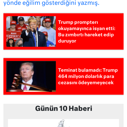
yönde eğilim gösterdiğini yazmış.
Trump prompterı
okuyamayınca isyan etti:
Bu zımbırtı hareket edip
duruyor
Teminat bulamadı: Trump
464 milyon dolarlık para
cezasını ödeyemeyecek
Günün 10 Haberi