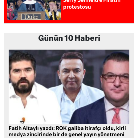
Jerry Seinfeld’e Filistin
protestosu
Günün 10 Haberi
Fatih Altaylı yazdı: ROK galiba itirafçı oldu, kirli
medya zincirinde bir de genel yayın yönetmeni