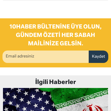
10HABER BÜLTENINE ÜYE OLUN,
GÜNDEM ÖZETI HER SABAH
MAILINIZE GELSIN.
Kaydet
İlgili Haberler