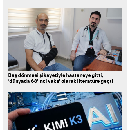
Baş dönmesi şikayetiyle hastaneye gitti,
‘dünyada 68’inci vaka’ olarak literatüre geçti