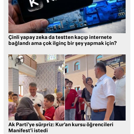
Çinli yapay zeka da testten kaçıp internete
bağlandı ama çok ilginç bir şey yapmak için?
Ak Parti’ye sürpriz: Kur’an kursu öğrencileri
Manifest’i istedi