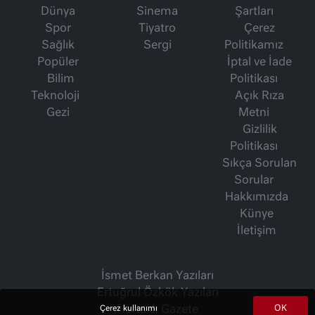
Dünya
Sinema
Şartları
Spor
Tiyatro
Çerez
Sağlık
Sergi
Politikamız
Popüler
İptal ve İade
Bilim
Politikası
Teknoloji
Açık Rıza
Gezi
Metni
Gizlilik
Politikası
Sıkça Sorulan
Sorular
Hakkımızda
Künye
İletişim
İsmet Berkan Yazıları
Ertuğrul Özkök Yazıları
OK
Haftalık Gazete
Çerez kullanımı