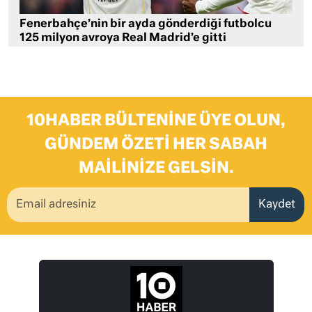
Fenerbahçe’nin bir ayda gönderdiği futbolcu
125 milyon avroya Real Madrid’e gitti
10HABER BÜLTENINE ÜYE OLUN,
GÜNDEM ÖZETI HER SABAH
MAILINIZE GELSIN.
Kaydet