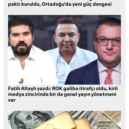
paktı kuruldu, Ortadoğu’da yeni güç dengesi
Fatih Altaylı yazdı: ROK galiba itirafçı oldu, kirli
medya zincirinde bir de genel yayın yönetmeni
var