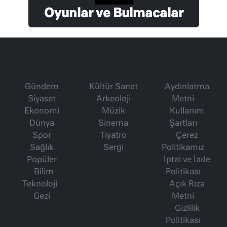
Oyunlar ve Bulmacalar
Gündem
Kültür Sanat
Aydınlatma
Siyaset
Arkeoloji
Metni
Ekonomi
Müzik
Kullanım
Dünya
Sinema
Şartları
Spor
Tiyatro
Çerez
Sağlık
Sergi
Politikamız
Popüler
İptal ve İade
Bilim
Politikası
Teknoloji
Açık Rıza
Gezi
Metni
Gizlilik
Politikası