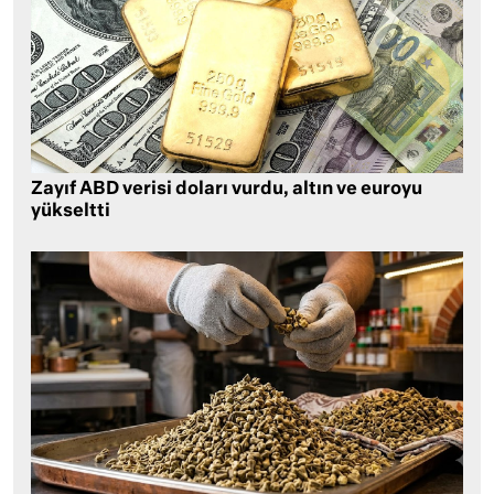
Zayıf ABD verisi doları vurdu, altın ve euroyu
yükseltti