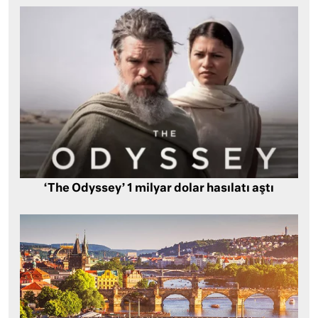
‘The Odyssey’ 1 milyar dolar hasılatı aştı