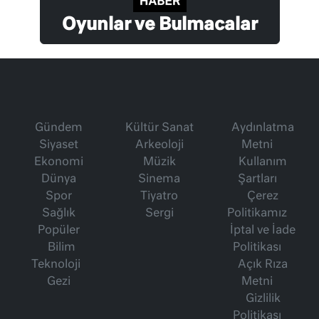
Oyunlar ve Bulmacalar
Gündem
Kültür Sanat
Aydınlatma
Siyaset
Arkeoloji
Metni
Ekonomi
Müzik
Kullanım
Dünya
Sinema
Şartları
Spor
Tiyatro
Çerez
Sağlık
Sergi
Politikamız
Popüler
İptal ve İade
Bilim
Politikası
Teknoloji
Açık Rıza
Gezi
Metni
Gizlilik
Politikası