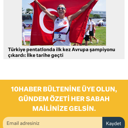
Türkiye pentatlonda ilk kez Avrupa şampiyonu
çıkardı: İlke tarihe geçti
10HABER BÜLTENINE ÜYE OLUN,
GÜNDEM ÖZETI HER SABAH
MAILINIZE GELSIN.
Kaydet