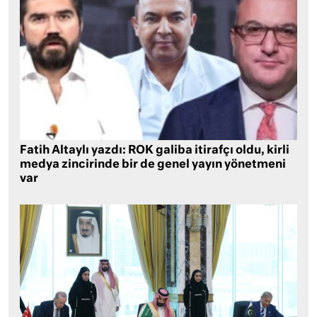
Fatih Altaylı yazdı: ROK galiba itirafçı oldu, kirli
medya zincirinde bir de genel yayın yönetmeni
var