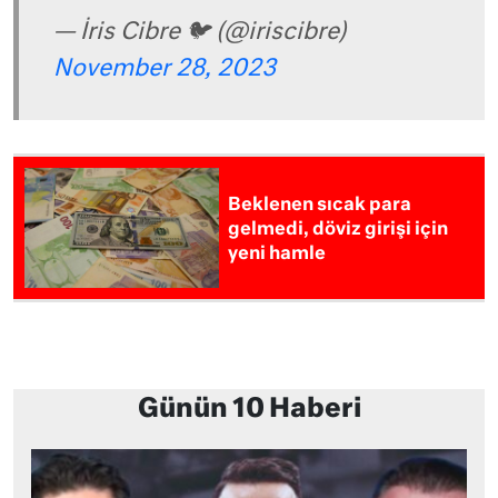
— İris Cibre 🐦 (@iriscibre)
November 28, 2023
Beklenen sıcak para
gelmedi, döviz girişi için
yeni hamle
Günün 10 Haberi