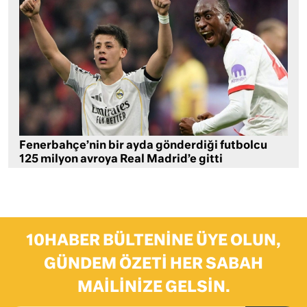
Fenerbahçe’nin bir ayda gönderdiği futbolcu
125 milyon avroya Real Madrid’e gitti
10HABER BÜLTENINE ÜYE OLUN,
GÜNDEM ÖZETI HER SABAH
MAILINIZE GELSIN.