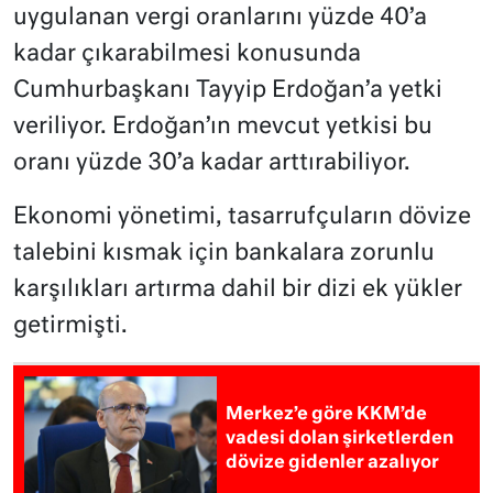
uygulanan vergi oranlarını yüzde 40’a
kadar çıkarabilmesi konusunda
Cumhurbaşkanı Tayyip Erdoğan’a yetki
veriliyor. Erdoğan’ın mevcut yetkisi bu
oranı yüzde 30’a kadar arttırabiliyor.
Ekonomi yönetimi, tasarrufçuların dövize
talebini kısmak için bankalara zorunlu
karşılıkları artırma dahil bir dizi ek yükler
getirmişti.
Merkez’e göre KKM’de
vadesi dolan şirketlerden
dövize gidenler azalıyor