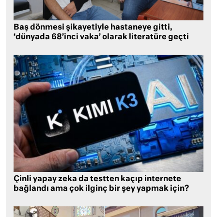
Baş dönmesi şikayetiyle hastaneye gitti,
‘dünyada 68’inci vaka’ olarak literatüre geçti
Çinli yapay zeka da testten kaçıp internete
bağlandı ama çok ilginç bir şey yapmak için?