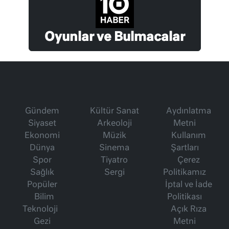
Oyunlar ve Bulmacalar
Gündem
Kültür Sanat
Aydınlatma
Siyaset
Arkeoloji
Metni
Ekonomi
Müzik
Kullanım
Dünya
Sinema
Şartları
Spor
Tiyatro
Çerez
Sağlık
Sergi
Politikamız
Popüler
İptal ve İade
Bilim
Politikası
Teknoloji
Açık Rıza
Gezi
Metni