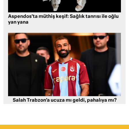
Aspendos’ta müthiş keşif: Sağlık tanrısı ile oğlu
yan yana
Salah Trabzon’a ucuza mı geldi, pahalıya mı?