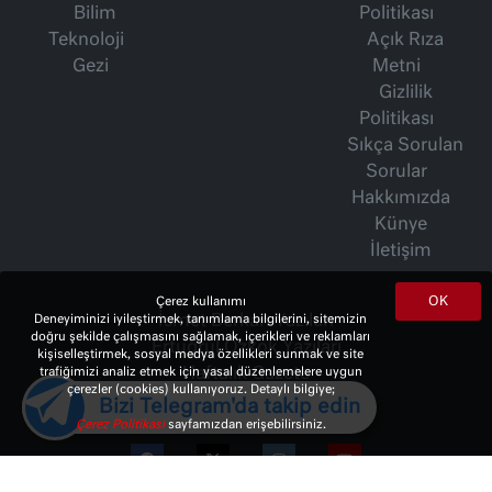
Bilim
Politikası
Teknoloji
Açık Rıza
Gezi
Metni
Gizlilik
Politikası
Sıkça Sorulan
Sorular
Hakkımızda
Künye
İletişim
OK
Çerez kullanımı
Deneyiminizi iyileştirmek, tanımlama bilgilerini, sitemizin
İsmet Berkan Yazıları
doğru şekilde çalışmasını sağlamak, içerikleri ve reklamları
Ertuğrul Özkök Yazıları
kişiselleştirmek, sosyal medya özellikleri sunmak ve site
trafiğimizi analiz etmek için yasal düzenlemelere uygun
Haftalık Gazete
çerezler (cookies) kullanıyoruz. Detaylı bilgiye;
Bizi Telegram'da takip edin
Çerez Politikası
sayfamızdan erişebilirsiniz.