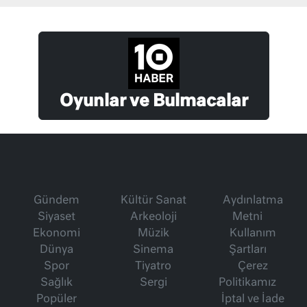
Oyunlar ve Bulmacalar
Gündem
Kültür Sanat
Aydınlatma
Siyaset
Arkeoloji
Metni
Ekonomi
Müzik
Kullanım
Dünya
Sinema
Şartları
Spor
Tiyatro
Çerez
Sağlık
Sergi
Politikamız
Popüler
İptal ve İade