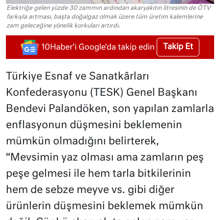
Elektriğe gelen yüzde 30 zammın ardından akaryakıtın litresinin de ÖTV
farkıyla artması, başta doğalgaz olmak üzere tüm üretim kalemlerine
zam geleceğine yönelik korkuları artırdı.
Takip Et
10Haber'i Google'da takip edin
Türkiye Esnaf ve Sanatkârları
Konfederasyonu (TESK) Genel Başkanı
Bendevi Palandöken, son yapılan zamlarla
enflasyonun düşmesini beklemenin
mümkün olmadığını belirterek,
“Mevsimin yaz olması ama zamların peş
peşe gelmesi ile hem tarla bitkilerinin
hem de sebze meyve vs. gibi diğer
ürünlerin düşmesini beklemek mümkün