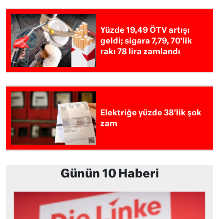
Yüzde 19,49 ÖTV artışı
geldi; sigara 7,79, 70’lik
rakı 78 lira zamlandı
Elektriğe yüzde 38’lik şok
zam
Günün 10 Haberi