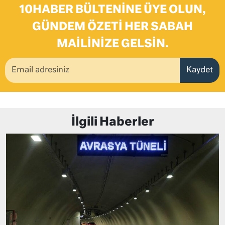
10HABER BÜLTENINE ÜYE OLUN,
GÜNDEM ÖZETI HER SABAH
MAILINIZE GELSIN.
Kaydet
İlgili Haberler