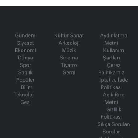
Gündem
Kültür Sanat
Aydınlatma
Siyaset
Arkeoloji
Metni
Ekonomi
Müzik
Kullanım
Dünya
Sinema
Şartları
Spor
Tiyatro
Çerez
Sağlık
Sergi
Politikamız
Popüler
İptal ve İade
Bilim
Politikası
Teknoloji
Açık Rıza
Gezi
Metni
Gizlilik
Politikası
Sıkça Sorulan
Sorular