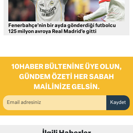
Fenerbahçe’nin bir ayda gönderdiği futbolcu
125 milyon avroya Real Madrid’e gitti
10HABER BÜLTENINE ÜYE OLUN,
GÜNDEM ÖZETI HER SABAH
MAILINIZE GELSIN.
Kaydet