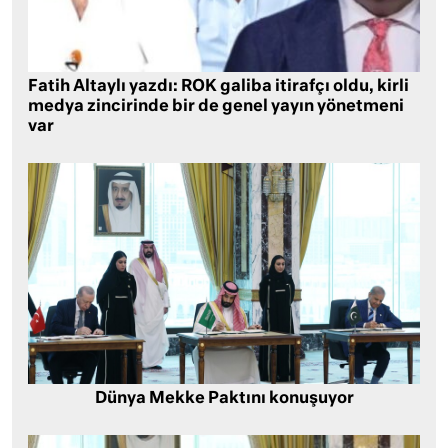
Fatih Altaylı yazdı: ROK galiba itirafçı oldu, kirli
medya zincirinde bir de genel yayın yönetmeni
var
Dünya Mekke Paktını konuşuyor