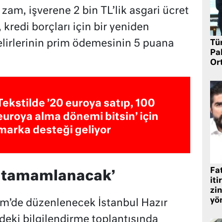
zam, işverene 2 bin TL’lik asgari ücret
, kredi borçları için bir yeniden
elirlerinin prim ödemesinin 5 puana
Tü
Pa
Or
Tekstilde ’20 euroya satıp, 100
euroya alma dönemi bitsin’ için
marka desteği geliyor
Fat
la tamamlanacak’
iti
zin
yö
im’de düzenlenecek İstanbul Hazır
eki bilgilendirme toplantısında