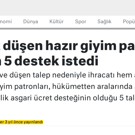
nomi
Dünya
Kültür
Spor
Sağlık
Popü
t düşen hazır giyim pa
5 destek istedi
r ve düşen talep nedeniyle ihracatı hem
yim patronları, hükümetten aralarında
'lik asgari ücret desteğinin olduğu 5 ta
r 3 yıl önce yayınlandı