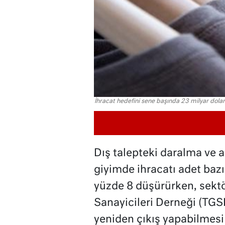
İhracat hedefini sene başında 23 milyar dolar 
Dış talepteki daralma ve ar
giyimde ihracatı adet bazı
yüzde 8 düşürürken, sektö
Sanayicileri Derneği (TG
yeniden çıkış yapabilmesi 