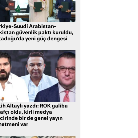
rkiye-Suudi Arabistan-
kistan güvenlik paktı kuruldu,
tadoğu’da yeni güç dengesi
ih Altaylı yazdı: ROK galiba
rafçı oldu, kirli medya
cirinde bir de genel yayın
netmeni var