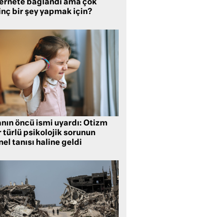
ternete bağlandı ama çok
inç bir şey yapmak için?
anın öncü ismi uyardı: Otizm
 türlü psikolojik sorunun
el tanısı haline geldi