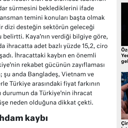
dar sürmesini beklediklerini ifade
inansman temini konuları başta olmak
 dizi desteğin sektörün geleceği
elirtti. Kaya’nın verdiği bilgiye göre,
da ihracatta adet bazlı yüzde 15,2, ciro
Öz
şadı. İhracattaki kaybın en önemli
Yen
ge
kiye’nin rekabet gücünün zayıflaması
; şu anda Bangladeş, Vietnam ve
rle Türkiye arasındaki fiyat farkının
bu durumun da Türkiye’nin ihracat
üşe neden olduğuna dikkat çekti.
tihdam kaybı
Çin