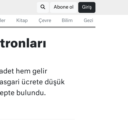
Abone ol
Giriş
ler
Kitap
Çevre
Bilim
Gezi
tronları
 adet hem gelir
 asgari ücrete düşük
lepte bulundu.