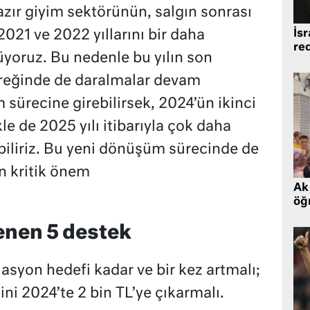
ır giyim sektörünün, salgın sonrası
İsr
2021 ve 2022 yıllarını bir daha
re
oruz. Bu nedenle bu yılın son
yreğinde de daralmalar devam
sürecine girebilirsek, 2024’ün ikinci
kle de 2025 yılı itibarıyla çok daha
abiliriz. Bu yeni dönüşüm sürecinde de
n kritik önem
Ak 
öğr
nen 5 destek
lasyon hedefi kadar ve bir kez artmalı;
ni 2024’te 2 bin TL’ye çıkarmalı.