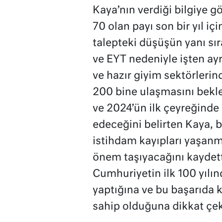
Kaya’nın verdiği bilgiye g
70 olan payı son bir yıl i
talepteki düşüşün yanı s
ve EYT nedeniyle işten ayrı
ve hazır giyim sektörlerin
200 bine ulaşmasını bekled
ve 2024’ün ilk çeyreğind
edeceğini belirten Kaya, b
istihdam kayıpları yaşan
önem taşıyacağını kaydett
Cumhuriyetin ilk 100 yılı
yaptığına ve bu başarıda 
sahip olduğuna dikkat çek