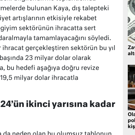
rmelerde bulunan Kaya, dış talepteki
yet artışlarının etkisiyle rekabet
 giyim sektörünün ihracatta sert
ı daralmayla tamamlayacağını söyledi.
r ihracat gerçekleştiren sektörün bu yıl
Zay
alt
 başında 23 milyar dolar olarak
, bu hedefi aşağıya doğru revize
-19,5 milyar dolar ihracatla
24’ün ikinci yarısına kadar
Ol
pol
kiş
na da neden olan bu olumsuz tablonun