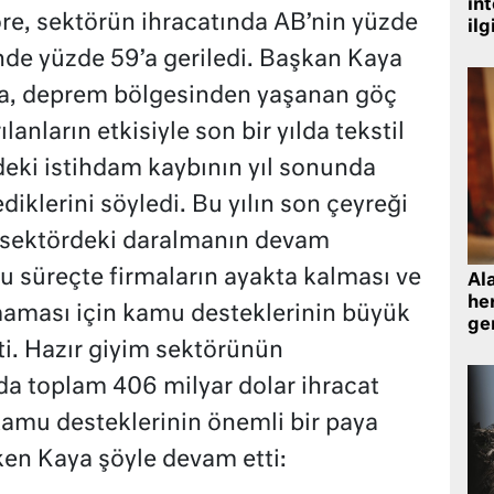
in
öre, sektörün ihracatında AB’nin yüzde
ilg
çinde yüzde 59’a geriledi. Başkan Kaya
ıra, deprem bölgesinden yaşanan göç
lanların etkisiyle son bir yılda tekstil
deki istihdam kaybının yıl sonunda
iklerini söyledi. Bu yılın son çeyreği
e sektördeki daralmanın devam
u süreçte firmaların ayakta kalması ve
Al
her
maması için kamu desteklerinin büyük
gen
i. Hazır giyim sektörünün
nda toplam 406 milyar dolar ihracat
kamu desteklerinin önemli bir paya
en Kaya şöyle devam etti: