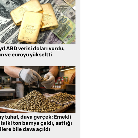
ıf ABD verisi doları vurdu,
ın ve euroyu yükseltti
ay tuhaf, dava gerçek: Emekli
is iki ton bamya çaldı, sattığı
ilere bile dava açıldı