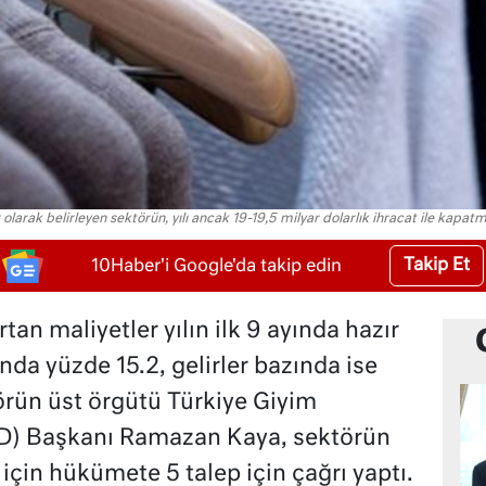
olarak belirleyen sektörün, yılı ancak 19-19,5 milyar dolarlık ihracat ile kapatm
Takip Et
10Haber'i Google'da takip edin
tan maliyetler yılın ilk 9 ayında hazır
nda yüzde 15.2, gelirler bazında ise
rün üst örgütü Türkiye Giyim
SD) Başkanı Ramazan Kaya, sektörün
için hükümete 5 talep için çağrı yaptı.