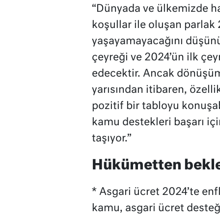
“Dünyada ve ülkemizde haz
koşullar ile oluşan parlak 
yaşayamayacağını düşünüy
çeyreği ve 2024’ün ilk çe
edecektir. Ancak dönüşüm 
yarısından itibaren, özelli
pozitif bir tabloyu konuş
kamu destekleri başarı içi
taşıyor.”
Hükümetten bekle
* Asgari ücret 2024’te enf
kamu, asgari ücret desteği