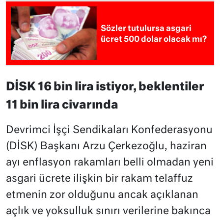
Sözler tutulursa asgari
ücret 500 dolar olacak mı?
DİSK 16 bin lira istiyor, beklentiler
11 bin lira civarında
Devrimci İşçi Sendikaları Konfederasyonu
(DİSK) Başkanı Arzu Çerkezoğlu, haziran
ayı enflasyon rakamları belli olmadan yeni
asgari ücrete ilişkin bir rakam telaffuz
etmenin zor olduğunu ancak açıklanan
açlık ve yoksulluk sınırı verilerine bakınca