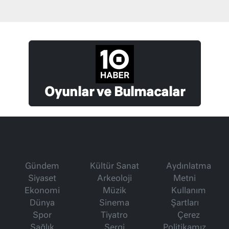
Oyunlar ve Bulmacalar
Gündem
Kültür Sanat
Aydınlatma
Siyaset
Arkeoloji
Metni
Ekonomi
Müzik
Kullanım
Dünya
Sinema
Şartları
Spor
Tiyatro
Çerez
Sağlık
Sergi
Politikamız