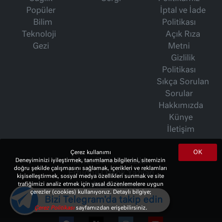
Popüler
İptal ve İade
Bilim
Politikası
Teknoloji
Açık Rıza
Gezi
Metni
Gizlilik
Politikası
Sıkça Sorulan
Sorular
Hakkımızda
Künye
İletişim
OK
Çerez kullanımı
İsmet Berkan Yazıları
Deneyiminizi iyileştirmek, tanımlama bilgilerini, sitemizin
doğru şekilde çalışmasını sağlamak, içerikleri ve reklamları
Ertuğrul Özkök Yazıları
kişiselleştirmek, sosyal medya özellikleri sunmak ve site
Haftalık Gazete
trafiğimizi analiz etmek için yasal düzenlemelere uygun
çerezler (cookies) kullanıyoruz. Detaylı bilgiye;
Bizi Telegram'da takip edin
Çerez Politikası
sayfamızdan erişebilirsiniz.