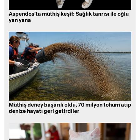
Aspendos’ta müthiş keşif: Sağlık tanrısı ile oğlu
yan yana
Müthiş deney başarılı oldu, 70 milyon tohum atıp
denize hayatı geri getirdiler