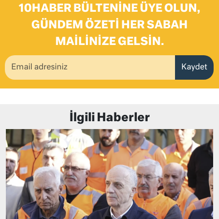
10HABER BÜLTENINE ÜYE OLUN,
GÜNDEM ÖZETI HER SABAH
MAILINIZE GELSIN.
Kaydet
İlgili Haberler