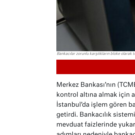
Bankacılar zorunlu karşılıkların bloke olarak t
Merkez Bankası’nın (TCMB)
kontrol altına almak için a
İstanbul’da işlem gören ba
getirdi. Bankacılık sistemi
mevduat faizlerinde yukarı
adımları nedeniyle bankac