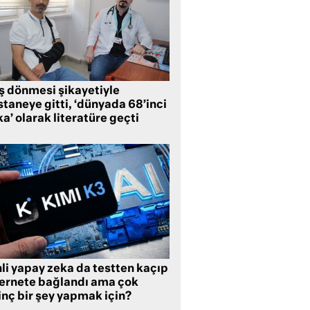
ş dönmesi şikayetiyle
taneye gitti, ‘dünyada 68’inci
a’ olarak literatüre geçti
li yapay zeka da testten kaçıp
ternete bağlandı ama çok
inç bir şey yapmak için?