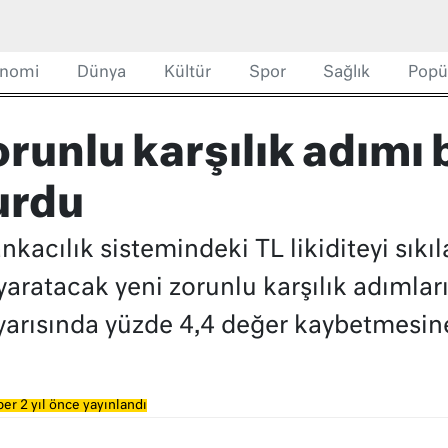
nomi
Dünya
Kültür
Spor
Sağlık
Popü
runlu karşılık adımı 
urdu
kacılık sistemindeki TL likiditeyi sıkı
 yaratacak yeni zorunlu karşılık adımlar
 yarısında yüzde 4,4 değer kaybetmesin
er 2 yıl önce yayınlandı