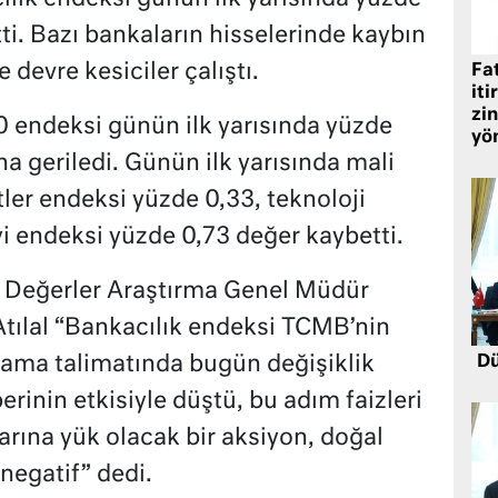
ti. Bazı bankaların hisselerinde kaybın
 devre kesiciler çalıştı.
Fat
iti
zin
0 endeksi günün ilk yarısında yüzde
yö
na geriledi. Günün ilk yarısında mali
ler endeksi yüzde 0,33, teknoloji
i endeksi yüzde 0,73 değer kaybetti.
l Değerler Araştırma Genel Müdür
tılal “Bankacılık endeksi TCMB’nin
ulama talimatında bugün değişiklik
Dü
erinin etkisiyle düştü, bu adım faizleri
arına yük olacak bir aksiyon, doğal
negatif” dedi.