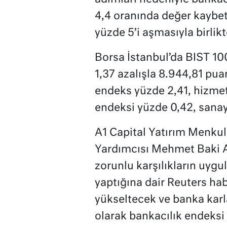
4,4 oranında değer kaybet
yüzde 5’i aşmasıyla birlikte
Borsa İstanbul’da BIST 10
1,37 azalışla 8.944,81 pua
endeks yüzde 2,41, hizmet
endeksi yüzde 0,42, sanay
A1 Capital Yatırım Menku
Yardımcısı Mehmet Baki A
zorunlu karşılıkların uyg
yaptığına dair Reuters hab
yükseltecek ve banka karl
olarak bankacılık endeksi 