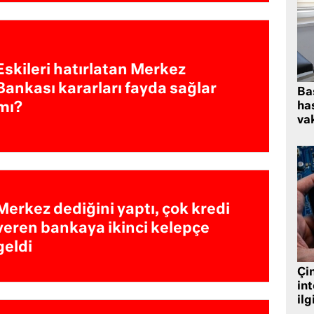
Eskileri hatırlatan Merkez
Bankası kararları fayda sağlar
Ba
mı?
has
vak
Merkez dediğini yaptı, çok kredi
veren bankaya ikinci kelepçe
geldi
Çin
in
ilg