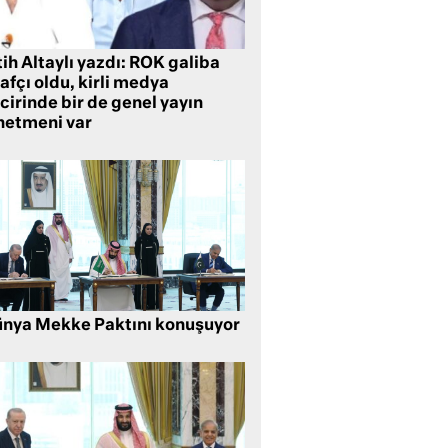
ih Altaylı yazdı: ROK galiba
rafçı oldu, kirli medya
cirinde bir de genel yayın
netmeni var
nya Mekke Paktını konuşuyor