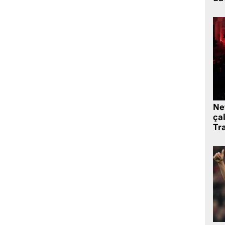
Ne
çal
Tr