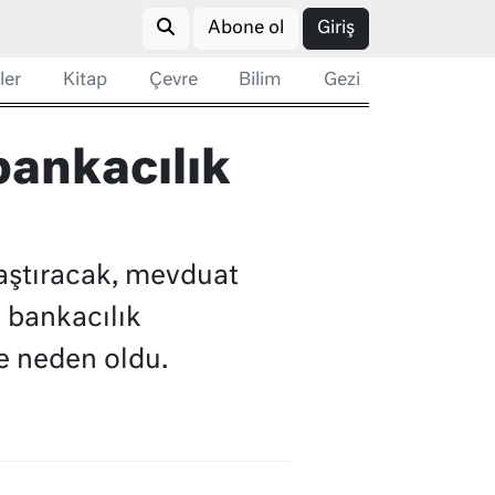
Abone ol
Giriş
ler
Kitap
Çevre
Bilim
Gezi
bankacılık
laştıracak, mevduat
ı bankacılık
e neden oldu.