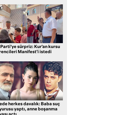
Parti’ye sürpriz: Kur’an kursu
encileri Manifest’i istedi
lede herkes davalık: Baba suç
yurusu yaptı, anne boşanma
ası açtı