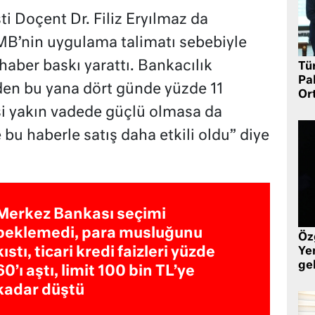
 Doçent Dr. Filiz Eryılmaz da
MB’nin uygulama talimatı sebebiyle
aber baskı yarattı. Bankacılık
Tü
Pa
en bu yana dört günde yüzde 11
Or
si yakın vadede güçlü olmasa da
bu haberle satış daha etkili oldu” diye
Merkez Bankası seçimi
beklemedi, para musluğunu
Öz
kıstı, ticari kredi faizleri yüzde
Yen
ge
60’ı aştı, limit 100 bin TL’ye
kadar düştü