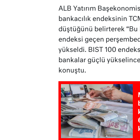
ALB Yatırım Başekonomisti
bankacılık endeksinin TC
düştüğünü belirterek “Bu h
endeksi geçen perşembed
yükseldi. BIST 100 endek
bankalar güçlü yükselince 
konuştu.