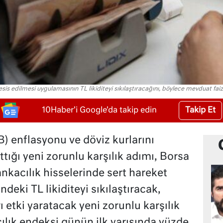
esis edilmesi uygulamasının TL likiditeyi sıkılaştıracağını, böylece mevduat faizl
Takip Et
10Haber'i Google'da takip edin
 enflasyonu ve döviz kurlarını
ttığı yeni zorunlu karşılık adımı, Borsa
nkacılık hisselerinde sert hareket
ndeki TL likiditeyi sıkılaştıracak,
 etki yaratacak yeni zorunlu karşılık
ılık endeksi günün ilk yarısında yüzde