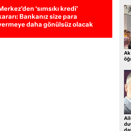
Merkez’den ‘sımsıkı kredi’
kararı: Bankanız size para
vermeye daha gönülsüz olacak
Ak 
öğr
Ai
du
dav