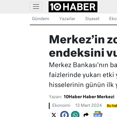
Gündem
Yazarlar
Siyaset
Eko
Merkez’in zo
endeksini v
Merkez Bankası'nın ban
faizlerinde yukarı etki
hisselerinin günün ilk
Yazan:
10Haber Haber Merkezi
Ekonomi
13 Mart 2024
Bu hab