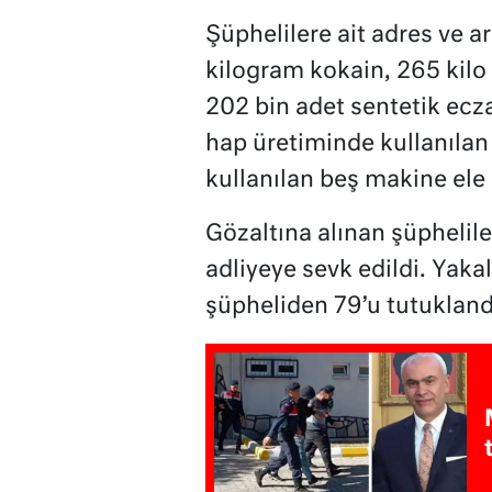
Şüphelilere ait adres ve 
kilogram kokain, 265 kil
202 bin adet sentetik ecz
hap üretiminde kullanıla
kullanılan beş makine ele g
Gözaltına alınan şüphelile
adliyeye sevk edildi. Yaka
şüpheliden 79’u tutukland