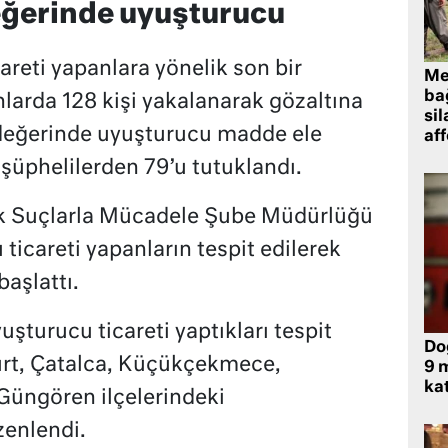
eğerinde uyuşturucu
areti yapanlara yönelik son bir
Me
bağ
larda 128 kişi yakalanarak gözaltına
sil
 değerinde uyuşturucu madde ele
af
n şüphelilerden 79’u tutuklandı.
ik Suçlarla Mücadele Şube Müdürlüğü
 ticareti yapanların tespit edilerek
aşlattı.
şturucu ticareti yaptıkları tespit
Do
urt, Çatalca, Küçükçekmece,
9 m
kat
 Güngören ilçelerindeki
zenlendi.