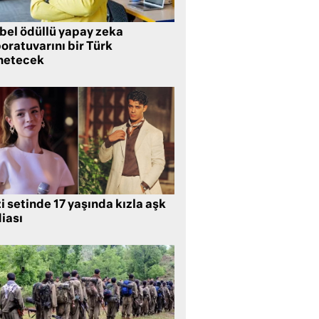
bel ödüllü yapay zeka
oratuvarını bir Türk
netecek
i setinde 17 yaşında kızla aşk
iası