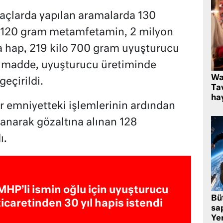
araçlarda yapılan aramalarda 130
o 120 gram metamfetamin, 2 milyon
a hap, 219 kilo 700 gram uyuşturucu
n madde, uyuşturucu üretiminde
Wa
eçirildi.
Ta
hay
r emniyetteki işlemlerinin ardından
lanarak gözaltına alınan 128
ı.
MHP’li ismin oğlu için uyuşturucu
Bü
ticaretinden 30 yıl hapis istendi
sa
Yer