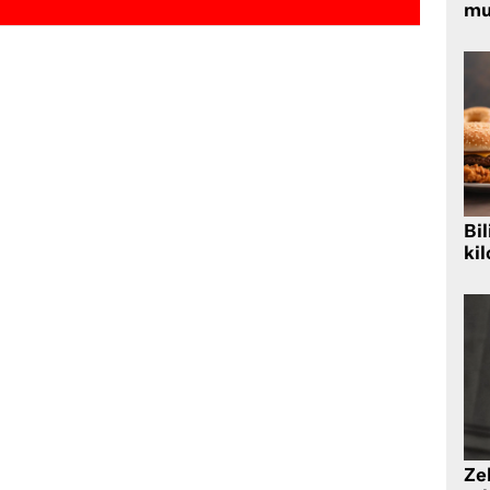
mu
Bil
kil
Zek