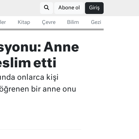
Abone ol
Giriş
ler
Kitap
Çevre
Bilim
Gezi
syonu: Anne
slim etti
ında onlarca kişi
ı öğrenen bir anne onu