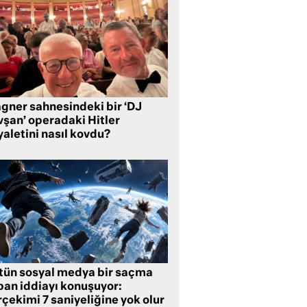
gner sahnesindeki bir ‘DJ
vşan’ operadaki Hitler
aletini nasıl kovdu?
tün sosyal medya bir saçma
pan iddiayı konuşuyor:
çekimi 7 saniyeliğine yok olur