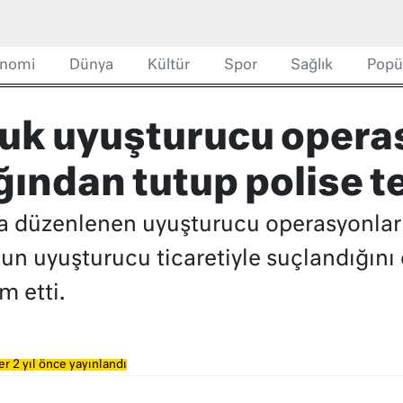
nomi
Dünya
Kültür
Spor
Sağlık
Popü
uk uyuşturucu opera
ından tutup polise te
’da düzenlenen uyuşturucu operasyonlar
nun uyuşturucu ticaretiyle suçlandığın
m etti.
r 2 yıl önce yayınlandı