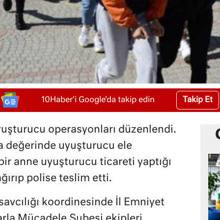
Takip Et
10Haber'i Google'da takip edin
uyuşturucu operasyonları düzenlendi.
ra değerinde uyuşturucu ele
 bir anne uyuşturucu ticareti yaptığı
ğırıp polise teslim etti.
savcılığı koordinesinde İl Emniyet
rla Mücadele Şubesi ekipleri,