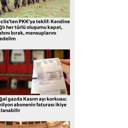
clis’ten PKK’ya teklif: Kendine
lı her türlü oluşumu kapat,
ahını bırak, mensuplarını
fedelim
ğal gazda Kasım ayı korkusu:
ilyon abonenin faturası ikiye
lanabilir