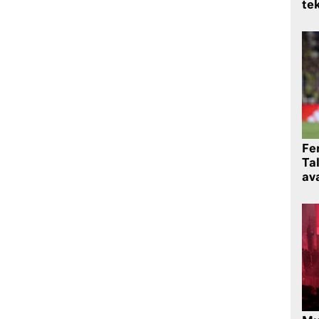
te
Fe
Ta
ava