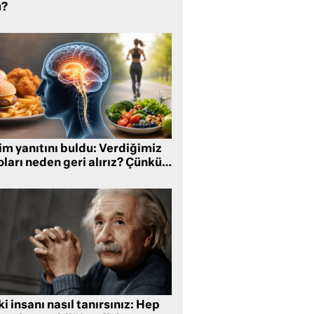
?
im yanıtını buldu: Verdiğimiz
oları neden geri alırız? Çünkü…
i insanı nasıl tanırsınız: Hep