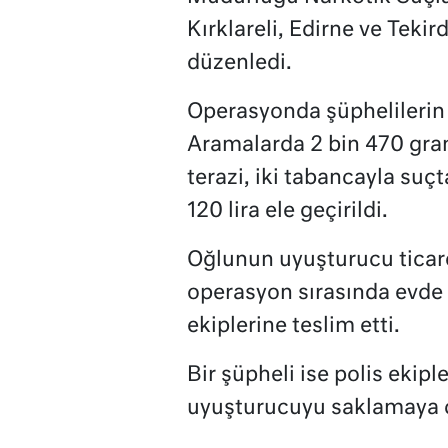
Kırklareli, Edirne ve Teki
düzenledi.
Operasyonda şüphelilerin 
Aramalarda 2 bin 470 gr
terazi, iki tabancayla suçt
120 lira ele geçirildi.
Oğlunun uyuşturucu ticare
operasyon sırasında evde
ekiplerine teslim etti.
Bir şüpheli ise polis ekipl
uyuşturucuyu saklamaya ç