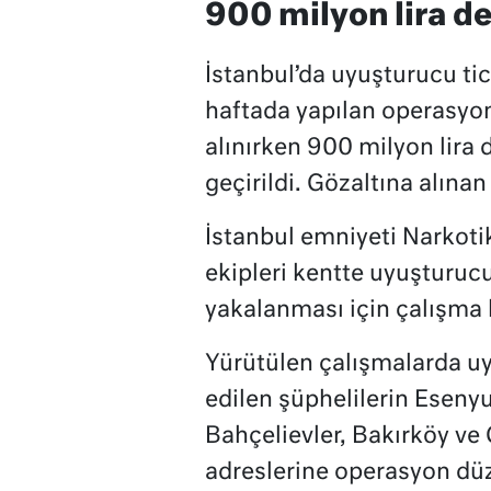
900 milyon lira d
İstanbul’da uyuşturucu tic
haftada yapılan operasyon
alınırken 900 milyon lira
geçirildi. Gözaltına alına
İstanbul emniyeti Narkot
ekipleri kentte uyuşturucu
yakalanması için çalışma b
Yürütülen çalışmalarda uyu
edilen şüphelilerin Eseny
Bahçelievler, Bakırköy ve
adreslerine operasyon dü