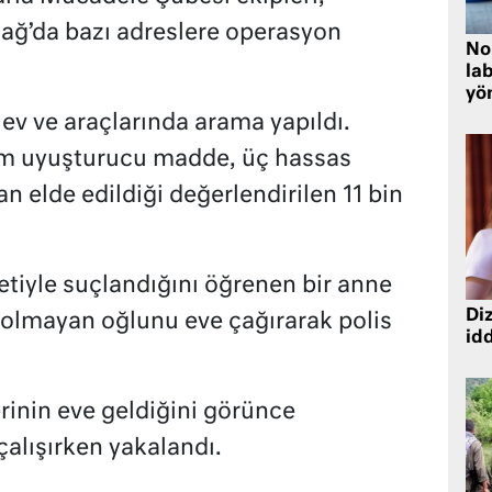
rdağ’da bazı adreslere operasyon
No
lab
yö
ev ve araçlarında arama yapıldı.
am uyuşturucu madde, üç hassas
an elde edildiği değerlendirilen 11 bin
tiyle suçlandığını öğrenen bir anne
Diz
 olmayan oğlunu eve çağırarak polis
idd
erinin eve geldiğini görünce
alışırken yakalandı.