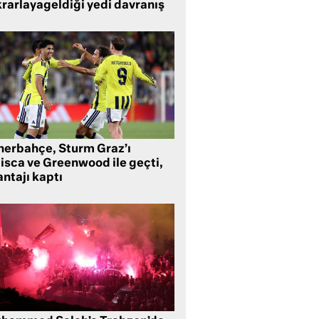
krarlayageldiği yedi davranış
nerbahçe, Sturm Graz’ı
lisca ve Greenwood ile geçti,
ntajı kaptı