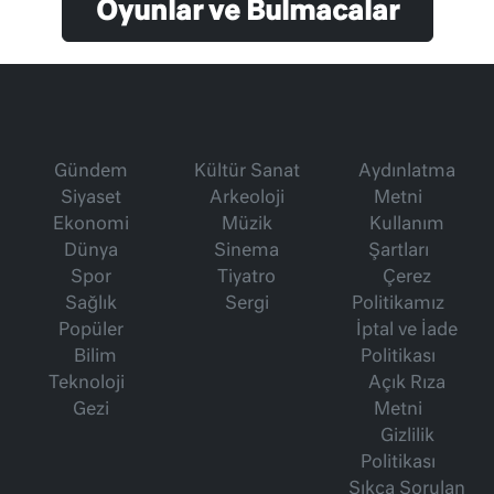
Oyunlar ve Bulmacalar
Gündem
Kültür Sanat
Aydınlatma
Siyaset
Arkeoloji
Metni
Ekonomi
Müzik
Kullanım
Dünya
Sinema
Şartları
Spor
Tiyatro
Çerez
Sağlık
Sergi
Politikamız
Popüler
İptal ve İade
Bilim
Politikası
Teknoloji
Açık Rıza
Gezi
Metni
Gizlilik
Politikası
Sıkça Sorulan