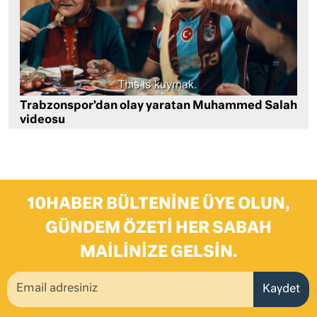
Trabzonspor’dan olay yaratan Muhammed Salah
videosu
10HABER BÜLTENINE ÜYE OLUN,
GÜNDEM ÖZETI HER SABAH
MAILINIZE GELSIN.
Kaydet