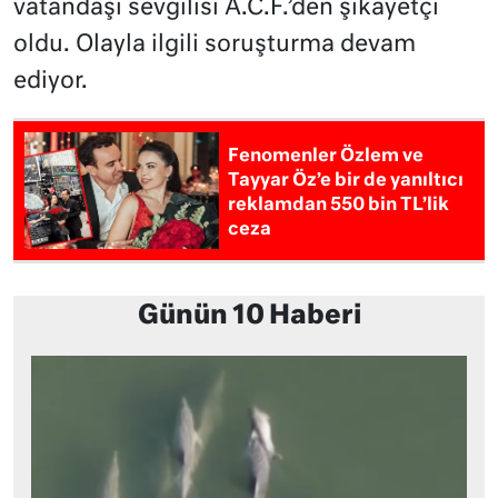
vatandaşı sevgilisi A.C.F.’den şikayetçi
oldu. Olayla ilgili soruşturma devam
ediyor.
Fenomenler Özlem ve
Tayyar Öz’e bir de yanıltıcı
reklamdan 550 bin TL’lik
ceza
Günün 10 Haberi