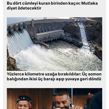
Bu dört cümleyi kuran birinden kaçın: Mutlaka
diyet ödetecektir
Yüzlerce kilometre uzağa bırakıldılar: Üç somon
balığından ikisi üç barajı aşıp yuvaya geri döndü