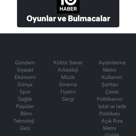
Oyunlar ve Bulmacalar
Gündem
Kültür Sanat
Aydınlatma
Siyaset
Arkeoloji
Metni
Ekonomi
Müzik
Kullanım
Dünya
Sinema
Şartları
Spor
Tiyatro
Çerez
Sağlık
Sergi
Politikamız
Popüler
İptal ve İade
Bilim
Politikası
Teknoloji
Açık Rıza
Gezi
Metni