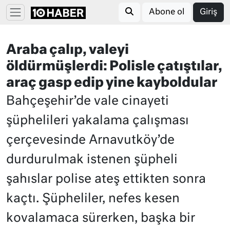
Abone ol
Giriş
Araba çalıp, valeyi
öldürmüşlerdi: Polisle çatıştılar,
araç gasp edip yine kayboldular
Bahçeşehir’de vale cinayeti
şüphelileri yakalama çalışması
çerçevesinde Arnavutköy’de
durdurulmak istenen şüpheli
şahıslar polise ateş ettikten sonra
kaçtı. Şüpheliler, nefes kesen
kovalamaca sürerken, başka bir