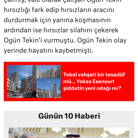
çalmış, vale olarak çalışan Ogün Tekin
hırsızlığı fark edip hırsızların aracını
durdurmak için yanına koşmasının
ardından ise hırsızlar silahını çekerek
Ogün Tekin’i vurmuştu. Ogün Tekin olay
yerinde hayatını kaybetmişti.
Tekel vahşeti bir tesadüf
mü… Yoksa Esenyurt
şiddetin yeni odağı mı?
Günün 10 Haberi