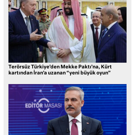
Terörsüz Türkiye’den Mekke Paktı’na, Kürt
kartından İran’a uzanan “yeni büyük oyun”