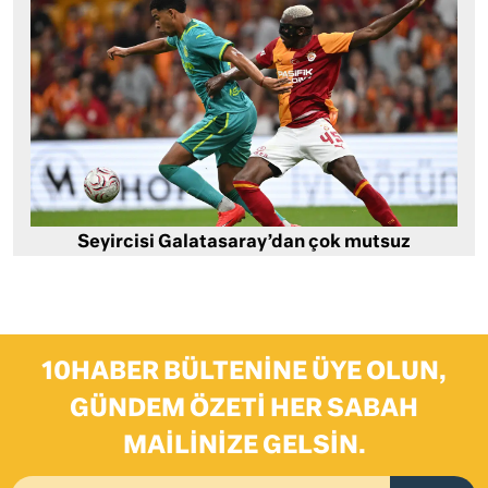
Seyircisi Galatasaray’dan çok mutsuz
10HABER BÜLTENINE ÜYE OLUN,
GÜNDEM ÖZETI HER SABAH
MAILINIZE GELSIN.