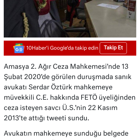
Takip Et
10Haber'i Google'da takip edin
Amasya 2. Ağır Ceza Mahkemesi’nde 13
Şubat 2020’de görülen duruşmada sanık
avukatı Serdar Öztürk mahkemeye
müvekkili C.E. hakkında FETÖ üyeliğinden
ceza isteyen savcı Ü.S.’nin 22 Kasım
2013’te attığı tweeti sundu.
Avukatın mahkemeye sunduğu belgede