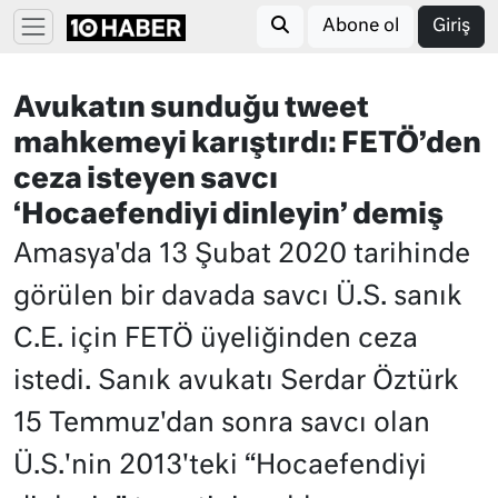
Abone ol
Giriş
Avukatın sunduğu tweet
mahkemeyi karıştırdı: FETÖ’den
ceza isteyen savcı
‘Hocaefendiyi dinleyin’ demiş
Amasya'da 13 Şubat 2020 tarihinde
görülen bir davada savcı Ü.S. sanık
C.E. için FETÖ üyeliğinden ceza
istedi. Sanık avukatı Serdar Öztürk
15 Temmuz'dan sonra savcı olan
Ü.S.'nin 2013'teki “Hocaefendiyi