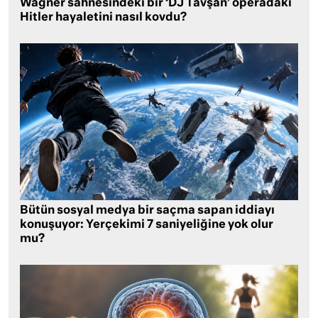
Wagner sahnesindeki bir ‘DJ Tavşan’ operadaki
Hitler hayaletini nasıl kovdu?
Bütün sosyal medya bir saçma sapan iddiayı
konuşuyor: Yerçekimi 7 saniyeliğine yok olur
mu?