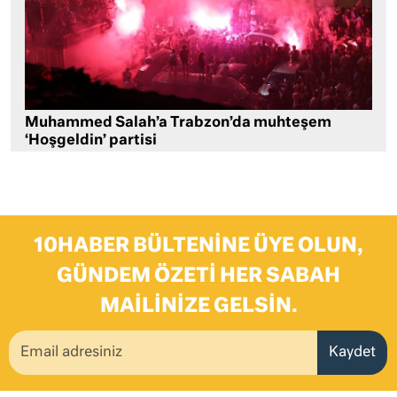
Muhammed Salah’a Trabzon’da muhteşem
‘Hoşgeldin’ partisi
10HABER BÜLTENINE ÜYE OLUN,
GÜNDEM ÖZETI HER SABAH
MAILINIZE GELSIN.
Kaydet