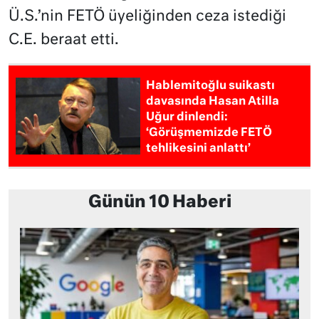
Ü.S.’nin FETÖ üyeliğinden ceza istediği
C.E. beraat etti.
Hablemitoğlu suikastı
davasında Hasan Atilla
Uğur dinlendi:
‘Görüşmemizde FETÖ
tehlikesini anlattı’
Günün 10 Haberi