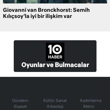
Giovanni van Bronckhorst: Semih
Kılıçsoy’la iyi bir ilişkim var
Oyunlar ve Bulmacalar
Gündem
Kültür Sanat
Aydınlatma
Siyaset
Arkeoloji
Metni