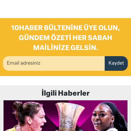
10HABER BÜLTENINE ÜYE OLUN,
GÜNDEM ÖZETI HER SABAH
MAILINIZE GELSIN.
Kaydet
İlgili Haberler