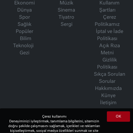
Ekonomi
Müzik
Kullanım
Dünya
Sinema
Şartları
Spor
Tiyatro
Çerez
Sağlık
Sergi
Politikamız
Popüler
İptal ve İade
Bilim
Politikası
Teknoloji
Açık Rıza
Gezi
Metni
Gizlilik
Politikası
Sıkça Sorulan
Sorular
Hakkımızda
Künye
İletişim
OK
Çerez kullanımı
Deneyiminizi iyileştirmek, tanımlama bilgilerini, sitemizin
İsmet Berkan Yazıları
doğru şekilde çalışmasını sağlamak, içerikleri ve reklamları
Ertuğrul Özkök Yazıları
kişiselleştirmek, sosyal medya özellikleri sunmak ve site