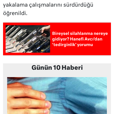
yakalama çalışmalarını sürdürdüğü
öğrenildi.
Bireysel silahlanma nereye
gidiyor? Hanefi Avcı’dan
‘tedirginlik’ yorumu
Günün 10 Haberi