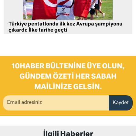
Türkiye pentatlonda ilk kez Avrupa şampiyonu
çıkardı: İlke tarihe geçti
10HABER BÜLTENINE ÜYE OLUN,
GÜNDEM ÖZETI HER SABAH
MAILINIZE GELSIN.
Kaydet
İlgili Haberler