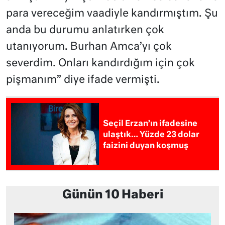
para vereceğim vaadiyle kandırmıştım. Şu
anda bu durumu anlatırken çok
utanıyorum. Burhan Amca’yı çok
severdim. Onları kandırdığım için çok
pişmanım” diye ifade vermişti.
Seçil Erzan’ın ifadesine
ulaştık… Yüzde 23 dolar
faizini duyan koşmuş
Günün 10 Haberi