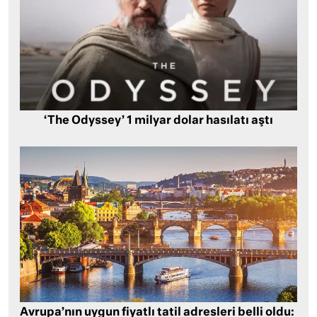
‘The Odyssey’ 1 milyar dolar hasılatı aştı
Avrupa’nın uygun fiyatlı tatil adresleri belli oldu: