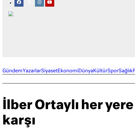
Gündem
Yazarlar
Siyaset
Ekonomi
Dünya
Kültür
Spor
Sağlık
İlber Ortaylı her yer
karşı