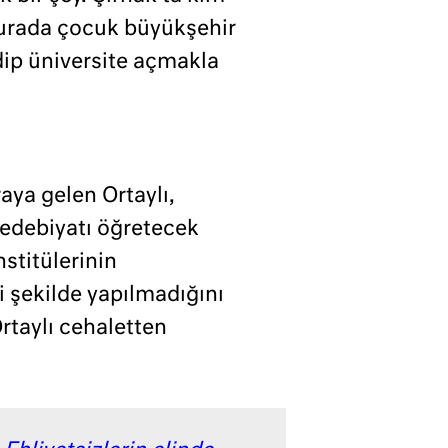
Burada çocuk büyükşehir
ip üniversite açmakla
aya gelen Ortaylı,
i edebiyatı öğretecek
stitülerinin
i şekilde yapılmadığını
taylı cehaletten