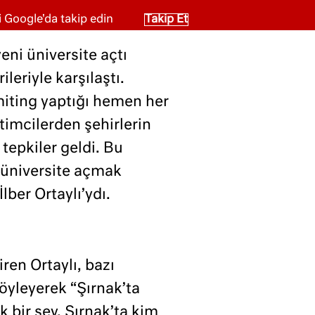
 Google'da takip edin
Takip Et
eni üniversite açtı
leriyle karşılaştı.
iting yaptığı hemen her
itimcilerden şehirlerin
tepkiler geldi. Bu
 üniversite açmak
İlber Ortaylı’ydı.
iren Ortaylı, bazı
söyleyerek “Şırnak’ta
 bir şey. Şırnak’ta kim