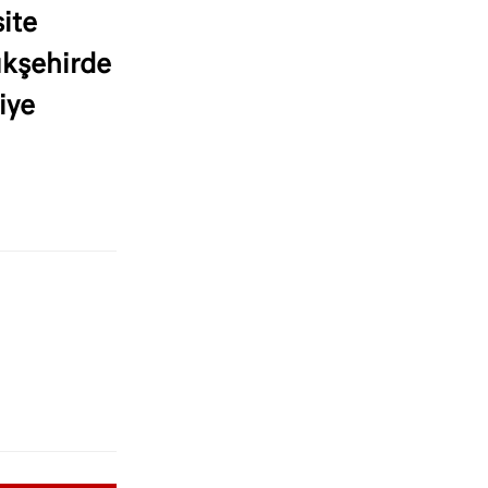
ite
yükşehirde
iye