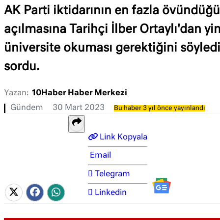
AK Parti iktidarının en fazla övündüğü
açılmasına Tarihçi İlber Ortaylı'dan yi
üniversite okuması gerektiğini söyledi
sordu.
Yazan:
10Haber Haber Merkezi
Gündem
30 Mart 2023
Bu haber 3 yıl önce yayınlandı
Link Kopyala
Email
Telegram
Linkedin