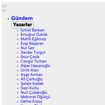
Gündem
Yazarlar
İsmet Berkan
Ertuğrul Özkök
Mahfi Eğilmez
Ezgi Başaran
Nur Ger
Serdar Turgut
İlnur Çevik
Cengiz Turhan
Alper Hasanoğlu
Ümit Alan
Ayşe Arman
Ali Çarkoğlu
Şelale Kadak
Gazi Kutlu
Nuri Çolakoğlu
Mehmet Öğütçü
Defne Ersoy