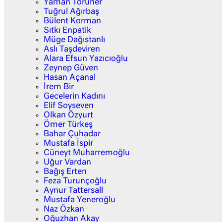
Yaman Törüner
Tuğrul Ağırbaş
Bülent Korman
Sıtkı Enpatik
Müge Dağıstanlı
Aslı Taşdeviren
Alara Efsun Yazıcıoğlu
Zeynep Güven
Hasan Açanal
İrem Bir
Gecelerin Kadını
Elif Soyseven
Olkan Özyurt
Ömer Türkeş
Bahar Çuhadar
Mustafa İspir
Cüneyt Muharremoğlu
Uğur Vardan
Bağış Erten
Feza Turunçoğlu
Aynur Tattersall
Mustafa Yeneroğlu
Naz Özkan
Oğuzhan Akay