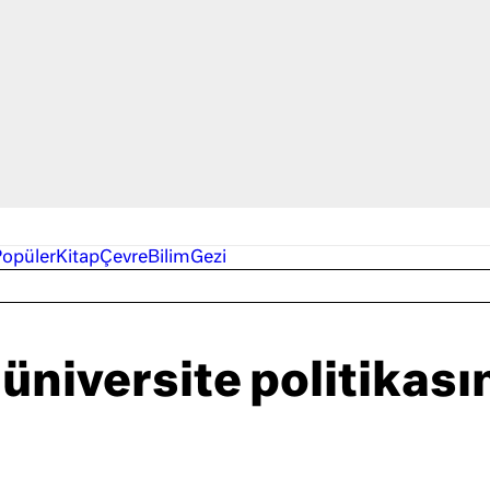
Popüler
Kitap
Çevre
Bilim
Gezi
e üniversite politikası