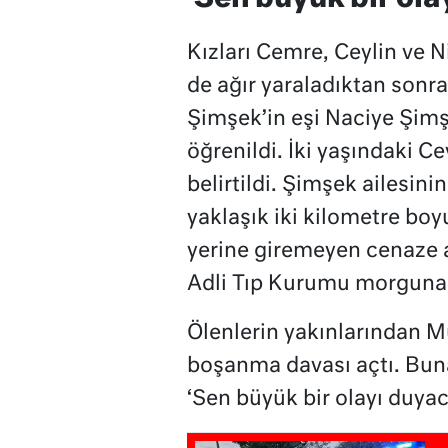
Kızları Cemre, Ceylin ve 
de ağır yaraladıktan sonr
Şimşek’in eşi Naciye Şim
öğrenildi. İki yaşındaki C
belirtildi. Şimşek ailesini
yaklaşık iki kilometre boy
yerine giremeyen cenaze ar
Adli Tıp Kurumu morguna k
Ölenlerin yakınlarından M
boşanma davası açtı. Bun
‘Sen büyük bir olayı duya