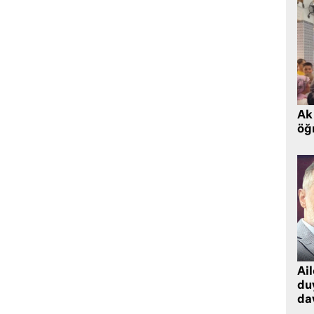
Ak 
öğr
Ai
du
dav