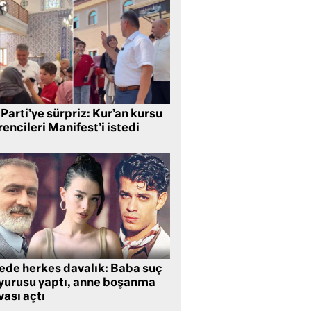
Parti’ye sürpriz: Kur’an kursu
encileri Manifest’i istedi
lede herkes davalık: Baba suç
yurusu yaptı, anne boşanma
ası açtı