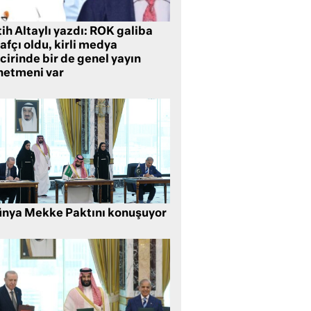
ih Altaylı yazdı: ROK galiba
rafçı oldu, kirli medya
cirinde bir de genel yayın
netmeni var
nya Mekke Paktını konuşuyor