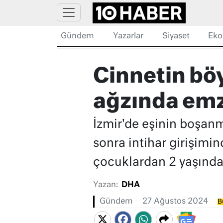
Gündem
Yazarlar
Siyaset
Eko
Cinnetin böy
ağzında emz
İzmir'de eşinin boşanm
sonra intihar girişimi
çocuklardan 2 yaşındak
Yazan:
DHA
Gündem
27 Ağustos 2024
B