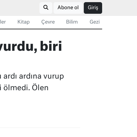
Abone ol
Giriş
ler
Kitap
Çevre
Bilim
Gezi
urdu, biri
 ardı ardına vurup
i ölmedi. Ölen