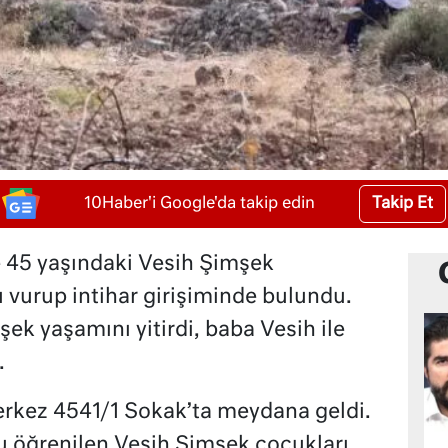
Takip Et
10Haber'i Google'da takip edin
e 45 yaşındaki Vesih Şimşek
vurup intihar girişiminde bulundu.
ek yaşamını yitirdi, baba Vesih ile
.
erkez 4541/1 Sokak’ta meydana geldi.
ğu öğrenilen Vesih Şimşek çocukları