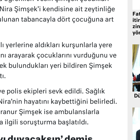
Nira Şimşek’i kendisine ait zeytinliğe
Fat
ulunan tabancayla dört çocuğuna art
iti
zin
yö
ı yerlerine aldıkları kurşunlarla yere
nını arayarak çocuklarını vurduğunu ve
ek bulundukları yeri bildiren Şimşek
tı.
e polis ekipleri sevk edildi. Sağlık
Dü
ira’nin hayatını kaybettiğini belirledi.
iranur Şimşek ise ambulanslarla
a ilgili soruşturma başlatıldı.
ayı duyacaksın’ demiş