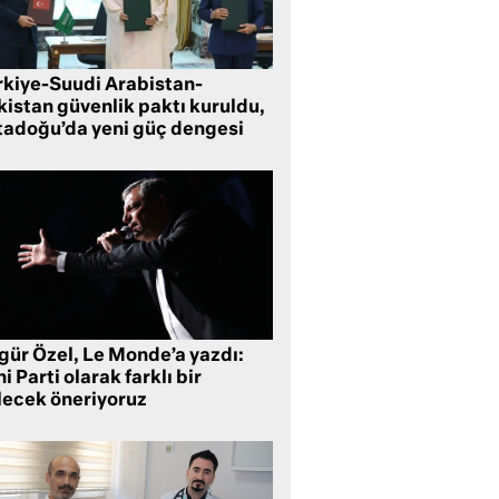
rkiye-Suudi Arabistan-
kistan güvenlik paktı kuruldu,
tadoğu’da yeni güç dengesi
gür Özel, Le Monde’a yazdı:
i Parti olarak farklı bir
lecek öneriyoruz