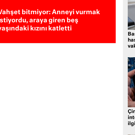
Vahşet bitmiyor: Anneyi vurmak
istiyordu, araya giren beş
yaşındaki kızını katletti
Ba
has
vak
Çin
in
ilg