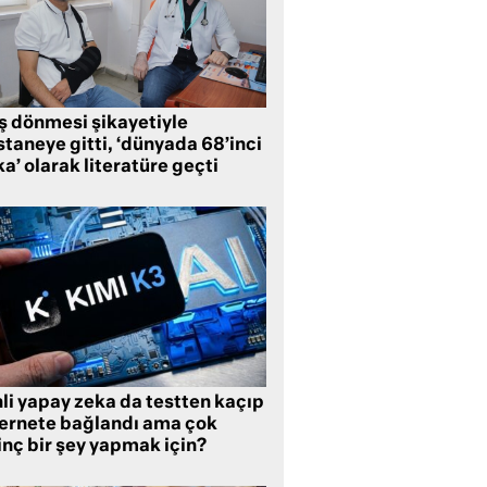
ş dönmesi şikayetiyle
taneye gitti, ‘dünyada 68’inci
a’ olarak literatüre geçti
li yapay zeka da testten kaçıp
ternete bağlandı ama çok
inç bir şey yapmak için?