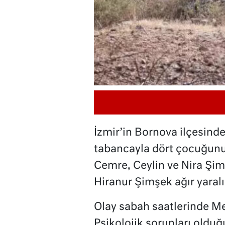
İzmir’in Bornova ilçesind
tabancayla dört çocuğunu 
Cemre, Ceylin ve Nira Şimş
Hiranur Şimşek ağır yaralı
Olay sabah saatlerinde M
Psikolojik sorunları oldu