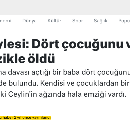
nomi
Dünya
Kültür
Spor
Sağlık
Popü
lesi: Dört çocuğunu v
ikle öldü
a davası açtığı bir baba dört çocuğunu
nde bulundu. Kendisi ve çocuklardan bir
i Ceylin'in ağzında hala emziği vardı.
u haber 2 yıl önce yayınlandı