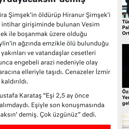
Nira Şimşek’in öldürüp Hiranur Şimşek’i
Tü
a intihar girişiminde bulunan Vesim
Pa
şek ile boşanmak üzere olduğu
Or
eylin’in ağzında emzikle ölü bulunduğu
n yakınları ve vatandaşlar cesetleri
unca engebeli arazi nedeniyle olay
acına elleriyle taşıdı. Cenazeler İzmir
aldırıldı.
Öz
ustafa Karataş “Eşi 2,5 ay önce
Yen
ge
alımdaydı. Eşiyle son konuşmasında
caksın’ demiş. Çok üzgünüz” dedi.