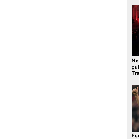
Ne
çal
Tr
Fe