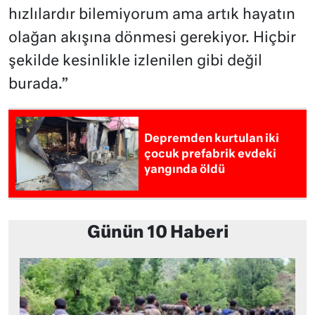
hızlılardır bilemiyorum ama artık hayatın
olağan akışına dönmesi gerekiyor. Hiçbir
şekilde kesinlikle izlenilen gibi değil
burada.”
Depremden kurtulan iki
çocuk prefabrik evdeki
yangında öldü
Günün 10 Haberi