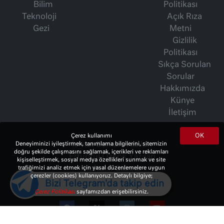
Bilim
Politikası
Teknoloji
Açık Rıza
Gezi
Metni
Gizlilik
Politikası
Sıkça Sorulan
Sorular
Hakkımızda
Künye
İletişim
OK
Çerez kullanımı
Deneyiminizi iyileştirmek, tanımlama bilgilerini, sitemizin
İsmet Berkan Yazıları
doğru şekilde çalışmasını sağlamak, içerikleri ve reklamları
Ertuğrul Özkök Yazıları
kişiselleştirmek, sosyal medya özellikleri sunmak ve site
trafiğimizi analiz etmek için yasal düzenlemelere uygun
Haftalık Gazete
çerezler (cookies) kullanıyoruz. Detaylı bilgiye;
Bizi Telegram'da takip edin
Çerez Politikası
sayfamızdan erişebilirsiniz.