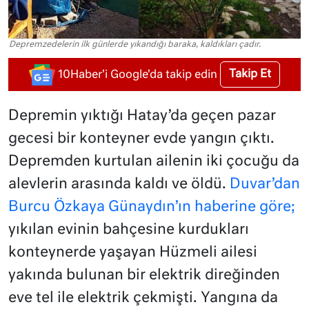
Depremzedelerin ilk günlerde yıkandığı baraka, kaldıkları çadır.
Takip Et
10Haber'i Google'da takip edin
Depremin yıktığı Hatay’da geçen pazar
gecesi bir konteyner evde yangın çıktı.
Depremden kurtulan ailenin iki çocuğu da
alevlerin arasında kaldı ve öldü.
Duvar’dan
Burcu Özkaya Günaydın’ın haberine göre;
yıkılan evinin bahçesine kurdukları
konteynerde yaşayan Hüzmeli ailesi
yakında bulunan bir elektrik direğinden
eve tel ile elektrik çekmişti. Yangına da