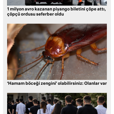
1 milyon avro kazanan piyango biletini çöpe attı,
çöpçü ordusu seferber oldu
‘Hamam böceği zengini’ olabilirsiniz: Olanlar var