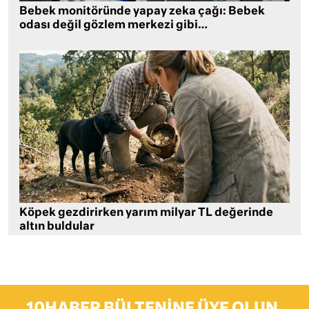
Bebek monitöründe yapay zeka çağı: Bebek
odası değil gözlem merkezi gibi…
Köpek gezdirirken yarım milyar TL değerinde
altın buldular
10HABER BÜLTENINE ÜYE OLUN,