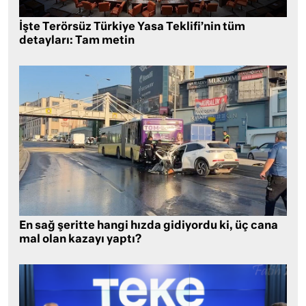
İşte Terörsüz Türkiye Yasa Teklifi’nin tüm
detayları: Tam metin
En sağ şeritte hangi hızda gidiyordu ki, üç cana
mal olan kazayı yaptı?