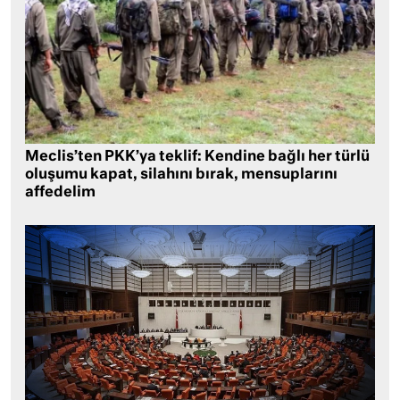
Meclis’ten PKK’ya teklif: Kendine bağlı her türlü
oluşumu kapat, silahını bırak, mensuplarını
affedelim