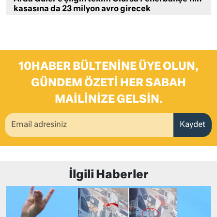
kasasına da 23 milyon avro girecek
10HABER BÜLTENINE ÜYE OLUN,
GÜNDEM ÖZETI HER SABAH
MAILINIZE GELSIN.
Kaydet
İlgili Haberler