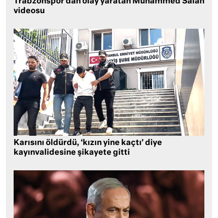
Trabzonspor’dan olay yaratan Muhammed Salah
videosu
Karısını öldürdü, ‘kızın yine kaçtı’ diye
kayınvalidesine şikayete gitti