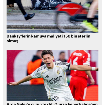
Banksy’lerin kamuya maliyeti 150 bin sterlin
olmuş
Arda Güler’e çılgın teklif: Olursa Fenerbahçe’nin