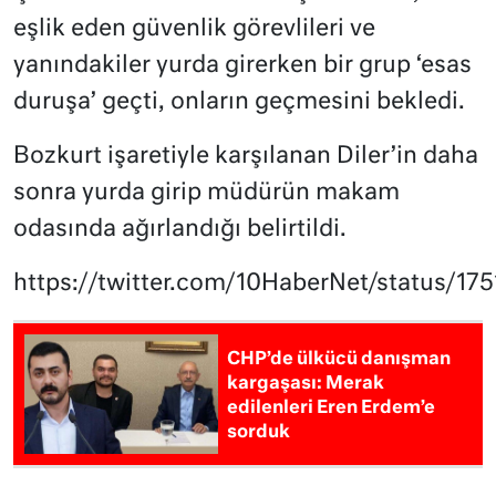
eşlik eden güvenlik görevlileri ve
yanındakiler yurda girerken bir grup ‘esas
duruşa’ geçti, onların geçmesini bekledi.
Bozkurt işaretiyle karşılanan Diler’in daha
sonra yurda girip müdürün makam
odasında ağırlandığı belirtildi.
https://twitter.com/10HaberNet/status/
CHP’de ülkücü danışman
kargaşası: Merak
edilenleri Eren Erdem’e
sorduk