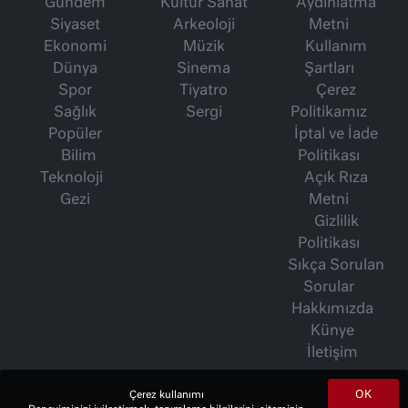
Gündem
Kültür Sanat
Aydınlatma
Siyaset
Arkeoloji
Metni
Ekonomi
Müzik
Kullanım
Dünya
Sinema
Şartları
Spor
Tiyatro
Çerez
Sağlık
Sergi
Politikamız
Popüler
İptal ve İade
Bilim
Politikası
Teknoloji
Açık Rıza
Gezi
Metni
Gizlilik
Politikası
Sıkça Sorulan
Sorular
Hakkımızda
Künye
İletişim
OK
Çerez kullanımı