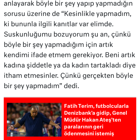
anlayarak böyle bir şey yapıp yapmadığın
sorusu üzerine de “Kesinlikle yapmadım,
ki bununla ilgili kanıtlar var elimde.
Suskunluğumu bozuyorum şu an, çünkü
böyle bir şey yapmadığım için artık
kendimi ifade etmem gerekiyor. Beni artık
kadına şiddetle ya da kadın tartakladı diye
itham etmesinler. Çünkü gerçekten böyle
bir şey yapmadım” dedi.
Fatih Terim, futbolcularla
Denizbank’a gidip, Genel
Müdür Hakan Ateş’ten
paralarının geri
ödenmesini istemiş