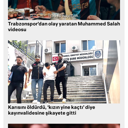
Trabzonspor’dan olay yaratan Muhammed Salah
videosu
Karısını öldürdü, ‘kızın yine kaçtı’ diye
kayınvalidesine şikayete gitti