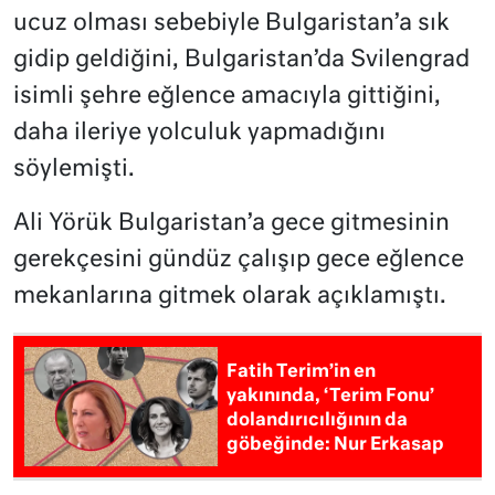
ucuz olması sebebiyle Bulgaristan’a sık
gidip geldiğini, Bulgaristan’da Svilengrad
isimli şehre eğlence amacıyla gittiğini,
daha ileriye yolculuk yapmadığını
söylemişti.
Ali Yörük Bulgaristan’a gece gitmesinin
gerekçesini gündüz çalışıp gece eğlence
mekanlarına gitmek olarak açıklamıştı.
Fatih Terim’in en
yakınında, ‘Terim Fonu’
dolandırıcılığının da
göbeğinde: Nur Erkasap