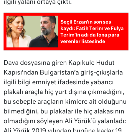
ilgili yalanı ortaya çıktı.
Seçil Erzan’ın son ses
kaydı: Fatih Terim ve Fulya
Terim’in adı da fona para
verenler listesinde
Dava dosyasına giren Kapıkule Hudut
Kapısı’ndan Bulgaristan’a giriş-çıkışlarla
ilgili bilgi emniyet ifadesinde yabancı
plakalı araçla hiç yurt dışına çıkmadığını,
bu sebeple araçların kimlere ait olduğunu
bilmediğini, bu plakalar ile hiç alakasının
olmadığını söyleyen Ali Yörük’ü yalanladı:
Ali Yörük 2019 yılından bugüne kadar 19