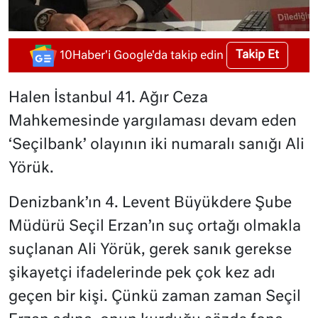
Takip Et
10Haber'i Google'da takip edin
Halen İstanbul 41. Ağır Ceza
Mahkemesinde yargılaması devam eden
‘Seçilbank’ olayının iki numaralı sanığı Ali
Yörük.
Denizbank’ın 4. Levent Büyükdere Şube
Müdürü Seçil Erzan’ın suç ortağı olmakla
suçlanan Ali Yörük, gerek sanık gerekse
şikayetçi ifadelerinde pek çok kez adı
geçen bir kişi. Çünkü zaman zaman Seçil