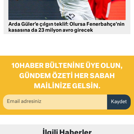
Arda Güler’e çılgın teklif: Olursa Fenerbahçe’nin
kasasına da 23 milyon avro girecek
10HABER BÜLTENINE ÜYE OLUN,
GÜNDEM ÖZETI HER SABAH
MAILINIZE GELSIN.
Kaydet
İlgili Haberler