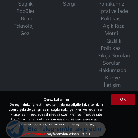
Sağlık
Sergi
Politikamız
Popüler
İptal ve İade
Bilim
Politikası
Teknoloji
Açık Rıza
Gezi
Metni
Gizlilik
Politikası
Sıkça Sorulan
Sorular
Hakkımızda
Künye
İletişim
OK
Çerez kullanımı
Deneyiminizi iyileştirmek, tanımlama bilgilerini, sitemizin
İsmet Berkan Yazıları
doğru şekilde çalışmasını sağlamak, içerikleri ve reklamları
Ertuğrul Özkök Yazıları
kişiselleştirmek, sosyal medya özellikleri sunmak ve site
trafiğimizi analiz etmek için yasal düzenlemelere uygun
Haftalık Gazete
çerezler (cookies) kullanıyoruz. Detaylı bilgiye;
Bizi Telegram'da takip edin
Çerez Politikası
sayfamızdan erişebilirsiniz.