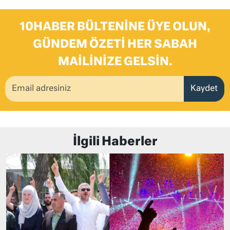
10HABER BÜLTENINE ÜYE OLUN,
GÜNDEM ÖZETI HER SABAH
MAILINIZE GELSIN.
Kaydet
İlgili Haberler