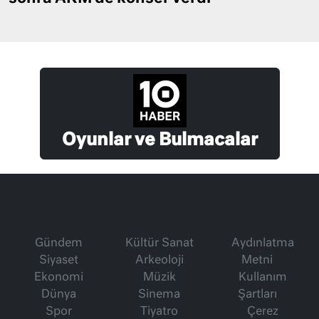
Oyunlar ve Bulmacalar
Gündem
Kültür Sanat
Aydınlatma
Siyaset
Arkeoloji
Metni
Ekonomi
Müzik
Kullanım
Dünya
Sinema
Şartları
Spor
Tiyatro
Çerez