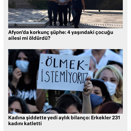
Afyon’da korkunç şüphe: 4 yaşındaki çocuğu
ailesi mi öldürdü?
Kadına şiddette yedi aylık bilanço: Erkekler 231
kadını katletti