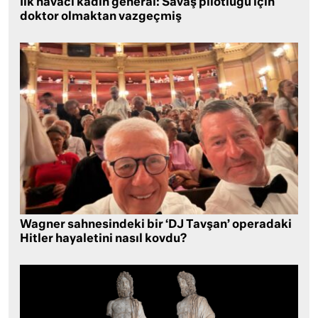
İlk havacı kadın general: Savaş pilotluğu için
doktor olmaktan vazgeçmiş
Wagner sahnesindeki bir ‘DJ Tavşan’ operadaki
Hitler hayaletini nasıl kovdu?