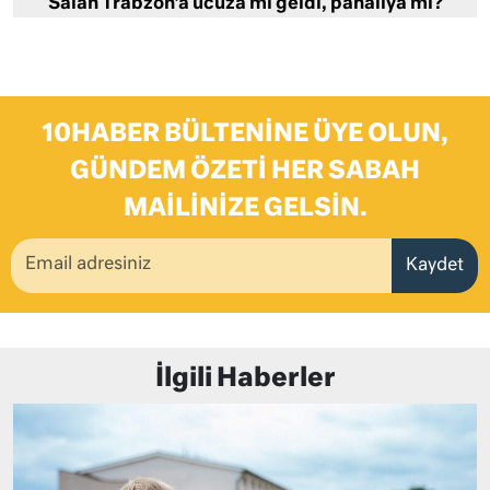
Salah Trabzon’a ucuza mı geldi, pahalıya mı?
10HABER BÜLTENINE ÜYE OLUN,
GÜNDEM ÖZETI HER SABAH
MAILINIZE GELSIN.
Kaydet
İlgili Haberler