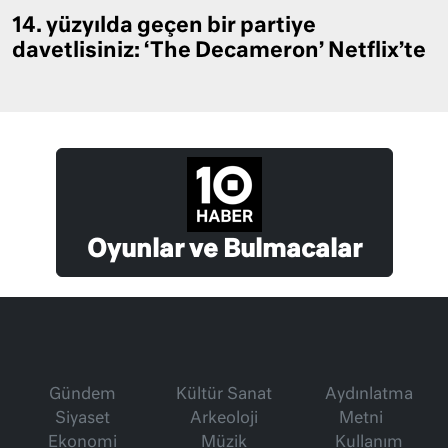
14. yüzyılda geçen bir partiye
davetlisiniz: ‘The Decameron’ Netflix’te
Oyunlar ve Bulmacalar
Gündem
Kültür Sanat
Aydınlatma
Siyaset
Arkeoloji
Metni
Ekonomi
Müzik
Kullanım