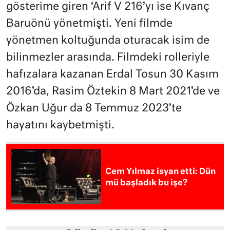
gösterime giren ‘Arif V 216’yı ise Kıvanç
Baruönü yönetmişti. Yeni filmde
yönetmen koltuğunda oturacak isim de
bilinmezler arasında. Filmdeki rolleriyle
hafızalara kazanan Erdal Tosun 30 Kasım
2016’da, Rasim Öztekin 8 Mart 2021’de ve
Özkan Uğur da 8 Temmuz 2023’te
hayatını kaybetmişti.
Cem Yılmaz isyan etti: Dün
mü başladık bu işe?