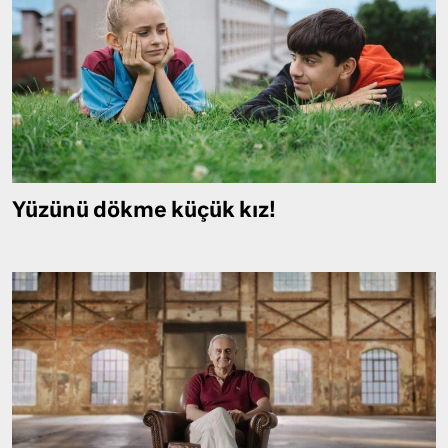
Yüzünü dökme küçük kız!