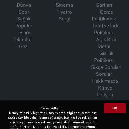
Dünya
Sinema
Şartları
Spor
Tiyatro
Çerez
Sağlık
Sergi
Politikamız
Popüler
İptal ve İade
Bilim
Politikası
Teknoloji
Açık Rıza
Gezi
Metni
Gizlilik
Politikası
Sıkça Sorulan
Sorular
Hakkımızda
Künye
İletişim
OK
Çerez kullanımı
İsmet Berkan Yazıları
Deneyiminizi iyileştirmek, tanımlama bilgilerini, sitemizin
doğru şekilde çalışmasını sağlamak, içerikleri ve reklamları
Ertuğrul Özkök Yazıları
kişiselleştirmek, sosyal medya özellikleri sunmak ve site
Haftalık Gazete
trafiğimizi analiz etmek için yasal düzenlemelere uygun