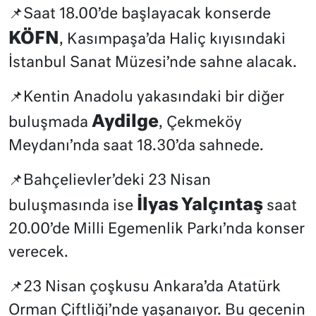
📌Saat 18.00’de başlayacak konserde
KÖFN
, Kasımpaşa’da Haliç kıyısındaki
İstanbul Sanat Müzesi’nde sahne alacak.
📌Kentin Anadolu yakasındaki bir diğer
Aydilge
buluşmada
, Çekmeköy
Meydanı’nda saat 18.30’da sahnede.
📌Bahçelievler’deki 23 Nisan
İlyas Yalçıntaş
buluşmasında ise
saat
20.00’de Milli Egemenlik Parkı’nda konser
verecek.
📌23 Nisan çoşkusu Ankara’da Atatürk
Orman Çiftliği’nde yaşanaıyor. Bu gecenin