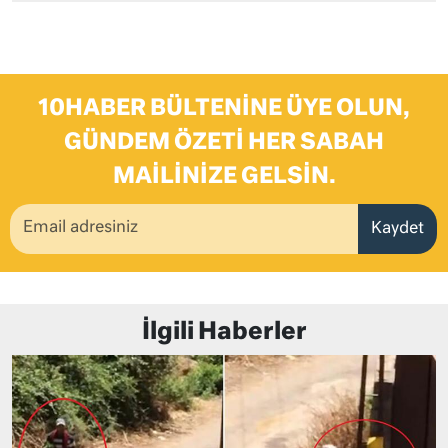
10HABER BÜLTENINE ÜYE OLUN,
GÜNDEM ÖZETI HER SABAH
MAILINIZE GELSIN.
Kaydet
İlgili Haberler