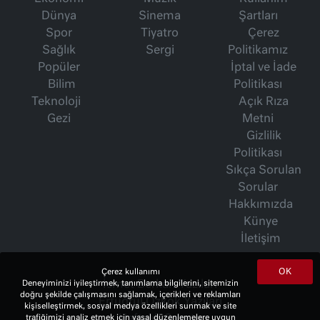
Dünya
Sinema
Şartları
Spor
Tiyatro
Çerez
Sağlık
Sergi
Politikamız
Popüler
İptal ve İade
Bilim
Politikası
Teknoloji
Açık Rıza
Gezi
Metni
Gizlilik
Politikası
Sıkça Sorulan
Sorular
Hakkımızda
Künye
İletişim
OK
Çerez kullanımı
Deneyiminizi iyileştirmek, tanımlama bilgilerini, sitemizin
İsmet Berkan Yazıları
doğru şekilde çalışmasını sağlamak, içerikleri ve reklamları
Ertuğrul Özkök Yazıları
kişiselleştirmek, sosyal medya özellikleri sunmak ve site
trafiğimizi analiz etmek için yasal düzenlemelere uygun
Haftalık Gazete