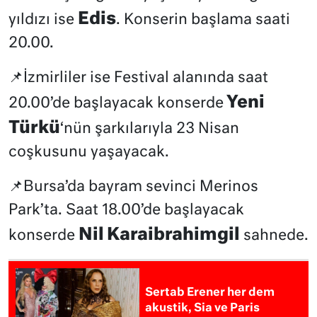
Edis
yıldızı ise
. Konserin başlama saati
20.00.
📌İzmirliler ise Festival alanında saat
Yeni
20.00’de başlayacak konserde
Türkü
‘nün şarkılarıyla 23 Nisan
coşkusunu yaşayacak.
📌Bursa’da bayram sevinci Merinos
Park’ta. Saat 18.00’de başlayacak
Nil Karaibrahimgil
konserde
sahnede.
Sertab Erener her dem
akustik, Sia ve Paris