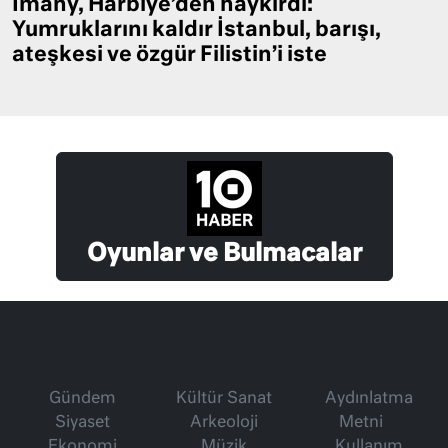
Imany, Harbiye’den haykırdı:
Yumruklarını kaldır İstanbul, barışı,
ateşkesi ve özgür Filistin’i iste
Oyunlar ve Bulmacalar
Gündem
Kültür Sanat
Aydınlatma
Siyaset
Arkeoloji
Metni
Ekonomi
Müzik
Kullanım