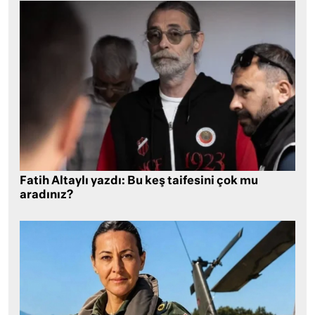
Fatih Altaylı yazdı: Bu keş taifesini çok mu
aradınız?