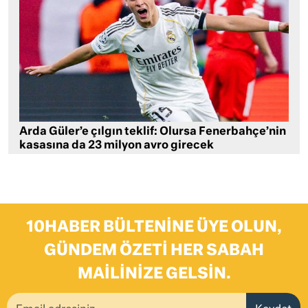
Arda Güler’e çılgın teklif: Olursa Fenerbahçe’nin
kasasına da 23 milyon avro girecek
10HABER BÜLTENINE ÜYE OLUN,
GÜNDEM ÖZETI HER SABAH
MAILINIZE GELSIN.