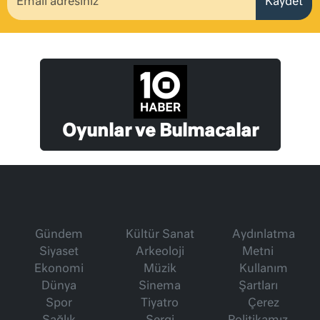
Kaydet
Oyunlar ve Bulmacalar
Gündem
Kültür Sanat
Aydınlatma
Siyaset
Arkeoloji
Metni
Ekonomi
Müzik
Kullanım
Dünya
Sinema
Şartları
Spor
Tiyatro
Çerez