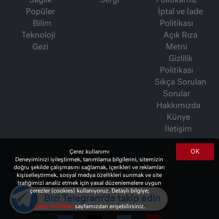
Sağlık
Sergi
Politikamız
Popüler
İptal ve İade
Bilim
Politikası
Teknoloji
Açık Rıza
Gezi
Metni
Gizlilik
Politikası
Sıkça Sorulan
Sorular
Hakkımızda
Künye
İletişim
OK
Çerez kullanımı
Deneyiminizi iyileştirmek, tanımlama bilgilerini, sitemizin
İsmet Berkan Yazıları
doğru şekilde çalışmasını sağlamak, içerikleri ve reklamları
Ertuğrul Özkök Yazıları
kişiselleştirmek, sosyal medya özellikleri sunmak ve site
trafiğimizi analiz etmek için yasal düzenlemelere uygun
Haftalık Gazete
çerezler (cookies) kullanıyoruz. Detaylı bilgiye;
Bizi Telegram'da takip edin
Çerez Politikası
sayfamızdan erişebilirsiniz.