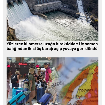
Yüzlerce kilometre uzağa bırakıldılar: Üç somon
balığından ikisi üç barajı aşıp yuvaya geri döndü