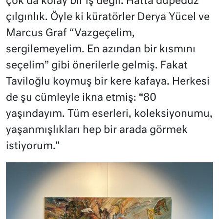
çok da kolay bir iş değil. Hatta düpedüz
çılgınlık. Öyle ki küratörler Derya Yücel ve
Marcus Graf “Vazgeçelim,
sergilemeyelim. En azından bir kısmını
seçelim” gibi önerilerle gelmiş. Fakat
Taviloğlu koymuş bir kere kafaya. Herkesi
de şu cümleyle ikna etmiş: “80
yaşındayım. Tüm eserleri, koleksiyonumu,
yaşanmışlıkları hep bir arada görmek
istiyorum.”