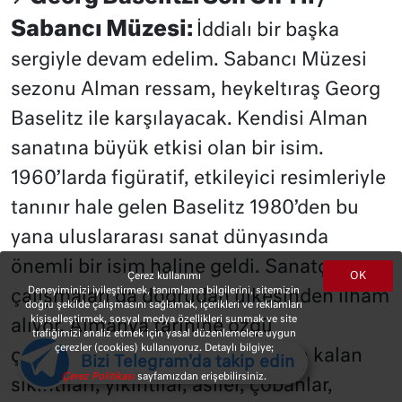
Sabancı Müzesi:
İddialı bir başka
sergiyle devam edelim. Sabancı Müzesi
sezonu Alman ressam, heykeltıraş Georg
Baselitz ile karşılayacak. Kendisi Alman
sanatına büyük etkisi olan bir isim.
1960’larda figüratif, etkileyici resimleriyle
tanınır hale gelen Baselitz 1980’den bu
yana uluslararası sanat dünyasında
önemli bir isim haline geldi. Sanatçının
OK
Çerez kullanımı
Deneyiminizi iyileştirmek, tanımlama bilgilerini, sitemizin
çalışmaları da doğrudan ülkesinden ilham
doğru şekilde çalışmasını sağlamak, içerikleri ve reklamları
kişiselleştirmek, sosyal medya özellikleri sunmak ve site
alıyor. Almanya tarihine özgü
trafiğimizi analiz etmek için yasal düzenlemelere uygun
çerezler (cookies) kullanıyoruz. Detaylı bilgiye;
çalışmalarında Nazi döneminden kalan
Bizi Telegram'da takip edin
Çerez Politikası
sayfamızdan erişebilirsiniz.
sıkıntıları, yıkıntılar, asiler, çobanlar,