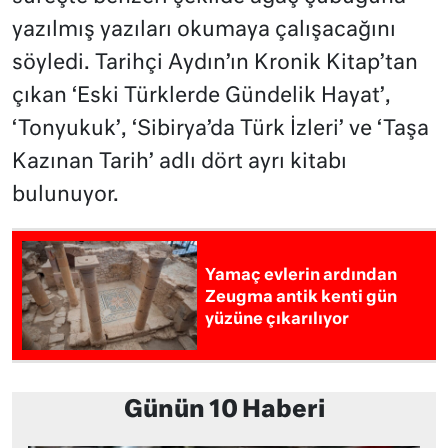
yazılmış yazıları okumaya çalışacağını
söyledi. Tarihçi Aydın’ın Kronik Kitap’tan
çıkan ‘Eski Türklerde Gündelik Hayat’,
‘Tonyukuk’, ‘Sibirya’da Türk İzleri’ ve ‘Taşa
Kazınan Tarih’ adlı dört ayrı kitabı
bulunuyor.
Yamaç evlerin ardından
Zeugma antik kenti gün
yüzüne çıkarılıyor
Günün 10 Haberi