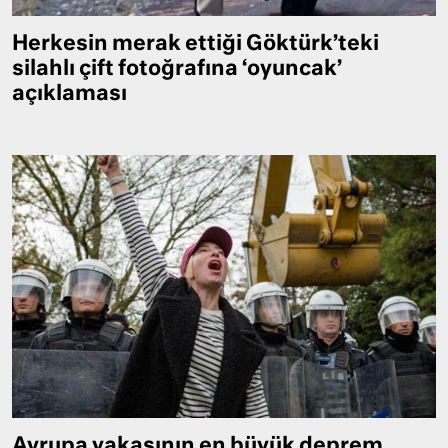
Herkesin merak ettiği Göktürk’teki
silahlı çift fotoğrafına ‘oyuncak’
açıklaması
Avrupa yakasının en büyük deprem