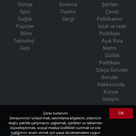
Dünya
Sinema
Şartları
Spor
Tiyatro
Çerez
Sağlık
Sergi
Politikamız
Popüler
İptal ve İade
Bilim
Politikası
Teknoloji
Açık Rıza
Gezi
Metni
Gizlilik
Politikası
Sıkça Sorulan
Sorular
Hakkımızda
Künye
İletişim
OK
Çerez kullanımı
İsmet Berkan Yazıları
Deneyiminizi iyileştirmek, tanımlama bilgilerini, sitemizin
doğru şekilde çalışmasını sağlamak, içerikleri ve reklamları
Ertuğrul Özkök Yazıları
kişiselleştirmek, sosyal medya özellikleri sunmak ve site
Haftalık Gazete
trafiğimizi analiz etmek için yasal düzenlemelere uygun