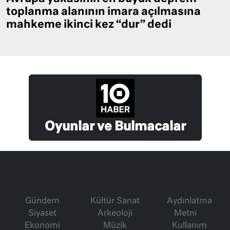
toplanma alanının imara açılmasına
mahkeme ikinci kez “dur” dedi
Oyunlar ve Bulmacalar
Gündem
Kültür Sanat
Aydınlatma
Siyaset
Arkeoloji
Metni
Ekonomi
Müzik
Kullanım