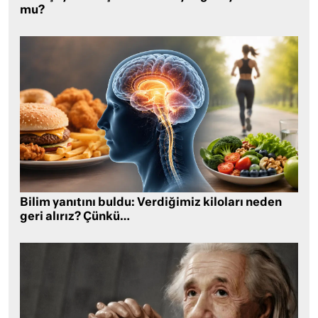
mu?
Bilim yanıtını buldu: Verdiğimiz kiloları neden
geri alırız? Çünkü…