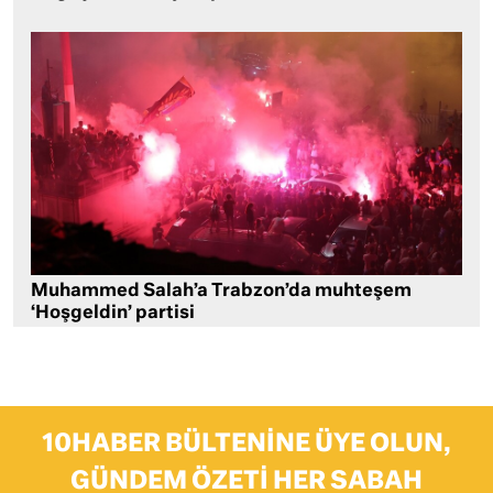
Muhammed Salah’a Trabzon’da muhteşem
‘Hoşgeldin’ partisi
10HABER BÜLTENINE ÜYE OLUN,
GÜNDEM ÖZETI HER SABAH