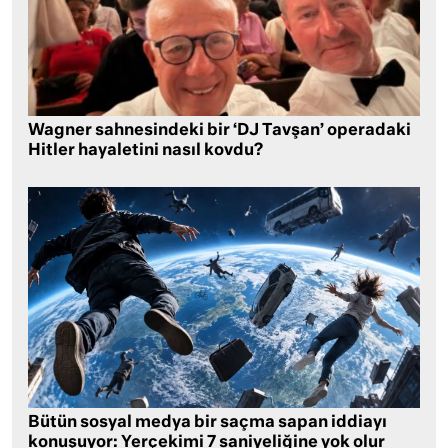
Wagner sahnesindeki bir ‘DJ Tavşan’ operadaki
Hitler hayaletini nasıl kovdu?
Bütün sosyal medya bir saçma sapan iddiayı
konuşuyor: Yerçekimi 7 saniyeliğine yok olur