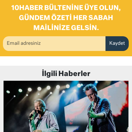
10HABER BÜLTENINE ÜYE OLUN,
GÜNDEM ÖZETI HER SABAH
MAILINIZE GELSIN.
Kaydet
İlgili Haberler