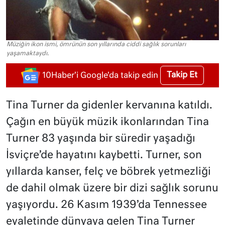
Müziğin ikon ismi, ömrünün son yıllarında ciddi sağlık sorunları
yaşamaktaydı.
Takip Et
10Haber'i Google'da takip edin
Tina Turner da gidenler kervanına katıldı.
Çağın en büyük müzik ikonlarından Tina
Turner 83 yaşında bir süredir yaşadığı
İsviçre’de hayatını kaybetti. Turner, son
yıllarda kanser, felç ve böbrek yetmezliği
de dahil olmak üzere bir dizi sağlık sorunu
yaşıyordu. 26 Kasım 1939’da Tennessee
eyaletinde dünyaya gelen Tina Turner