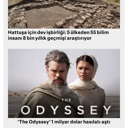
Hattuşa için dev işbirliği: 5 ülkeden 55 bilim
insanı 8 bin yıllık geçmişi araştırıyor
‘The Odyssey’ 1 milyar dolar hasılatı aştı