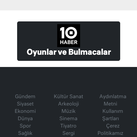
Oyunlar ve Bulmacalar
Gündem
Kültür Sanat
Aydınlatma
Siyaset
Arkeoloji
Metni
Ekonomi
Müzik
Kullanım
Dünya
Sinema
Şartları
Spor
Tiyatro
Çerez
Sağlık
Sergi
Politikamız