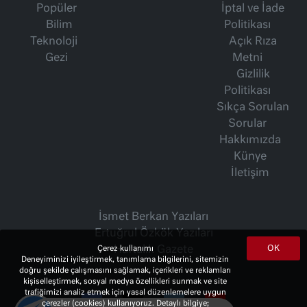
Popüler
İptal ve İade
Bilim
Politikası
Teknoloji
Açık Rıza
Gezi
Metni
Gizlilik
Politikası
Sıkça Sorulan
Sorular
Hakkımızda
Künye
İletişim
İsmet Berkan Yazıları
Ertuğrul Özkök Yazıları
OK
Çerez kullanımı
Haftalık Gazete
Deneyiminizi iyileştirmek, tanımlama bilgilerini, sitemizin
doğru şekilde çalışmasını sağlamak, içerikleri ve reklamları
kişiselleştirmek, sosyal medya özellikleri sunmak ve site
trafiğimizi analiz etmek için yasal düzenlemelere uygun
çerezler (cookies) kullanıyoruz. Detaylı bilgiye;