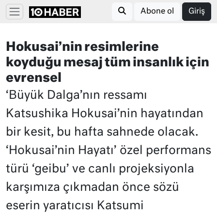
Abone ol
Giriş
Hokusai’nin resimlerine
koyduğu mesaj tüm insanlık için
evrensel
‘Büyük Dalga’nın ressamı
Katsushika Hokusai’nin hayatından
bir kesit, bu hafta sahnede olacak.
‘Hokusai’nin Hayatı’ özel performans
türü ‘geibu’ ve canlı projeksiyonla
karşımıza çıkmadan önce sözü
eserin yaratıcısı Katsumi