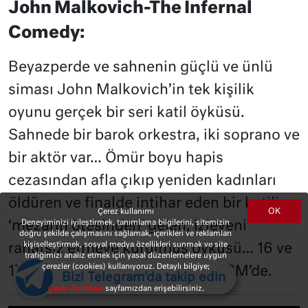
John Malkovich-The Infernal
Comedy:
Beyazperde ve sahnenin güçlü ve ünlü
siması John Malkovich’in tek kişilik
oyunu gerçek bir seri katil öyküsü.
Sahnede bir barok orkestra, iki soprano ve
bir aktör var… Ömür boyu hapis
cezasından afla çıkıp yeniden kadınları
öldüren ve finalde intihar eden bir katilin,
OK
Çerez kullanımı
Deneyiminizi iyileştirmek, tanımlama bilgilerini, sitemizin
‘mezarın ötesinden’ gelen, izleyeni
doğru şekilde çalışmasını sağlamak, içerikleri ve reklamları
kişiselleştirmek, sosyal medya özellikleri sunmak ve site
rahatsız etmeye kurulmuş öyküsü… 16 ve
trafiğimizi analiz etmek için yasal düzenlemelere uygun
çerezler (cookies) kullanıyoruz. Detaylı bilgiye;
17 Eylül’de saat 21.00’de Zorlu PSM’de.
Bizi Telegram'da takip edin
Çerez Politikası
sayfamızdan erişebilirsiniz.