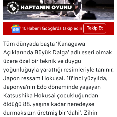
Takip Et
10Haber'i Google'da takip edin
Tüm dünyada başta ‘Kanagawa
Açıklarında Büyük Dalga’ adlı eseri olmak
üzere özel bir teknik ve duygu
yoğunluğuyla yarattığı resimleriyle tanınır,
Japon ressam Hokusai. 18’inci yüzyılda,
Japonya’nın Edo döneminde yaşayan
Katsushika Hokusai çocukluğundan
öldüğü 88. yaşına kadar neredeyse
durmaksızın üretmiş bir ‘dahi’. Zihin