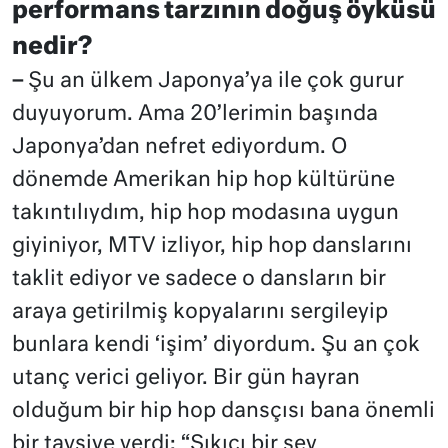
performans tarzının doğuş öyküsü
nedir?
–
Şu an ülkem Japonya’ya ile çok gurur
duyuyorum. Ama 20’lerimin başında
Japonya’dan nefret ediyordum. O
dönemde Amerikan hip hop kültürüne
takıntılıydım, hip hop modasına uygun
giyiniyor, MTV izliyor, hip hop danslarını
taklit ediyor ve sadece o dansların bir
araya getirilmiş kopyalarını sergileyip
bunlara kendi ‘işim’ diyordum. Şu an çok
utanç verici geliyor. Bir gün hayran
olduğum bir hip hop dansçısı bana önemli
bir tavsiye verdi: “Sıkıcı bir şey