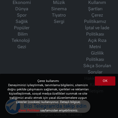
Ekonomi
Müzik
Kullanım
Dünya
Sinema
Şartları
Spor
Tiyatro
Çerez
Sağlık
Sergi
Politikamız
Popüler
İptal ve İade
Bilim
Politikası
Teknoloji
Açık Rıza
Gezi
Metni
Gizlilik
Politikası
Sıkça Sorulan
Sorular
Hakkımızda
OK
Çerez kullanımı
Künye
Deneyiminizi iyileştirmek, tanımlama bilgilerini, sitemizin
doğru şekilde çalışmasını sağlamak, içerikleri ve reklamları
İletişim
kişiselleştirmek, sosyal medya özellikleri sunmak ve site
trafiğimizi analiz etmek için yasal düzenlemelere uygun
çerezler (cookies) kullanıyoruz. Detaylı bilgiye;
Bizi Telegram'da takip edin
İsmet Berkan Yazıları
Çerez Politikası
sayfamızdan erişebilirsiniz.
Ertuğrul Özkök Yazıları