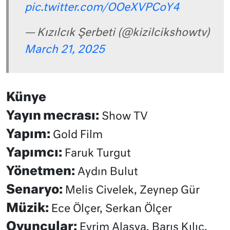
pic.twitter.com/OOeXVPCoY4
— Kızılcık Şerbeti (@kizilcikshowtv)
March 21, 2025
Künye
Yayın mecrası:
Show TV
Yapım:
Gold Film
Yapımcı:
Faruk Turgut
Yönetmen:
Aydın Bulut
Senaryo:
Melis Civelek, Zeynep Gür
Müzik:
Ece Ölçer, Serkan Ölçer
Oyuncular:
Evrim Alasya, Barış Kılıç,