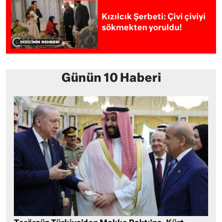
Kızılcık Şerbeti: Çivi çiviyi
sökmekten yoruldu!
Günün 10 Haberi