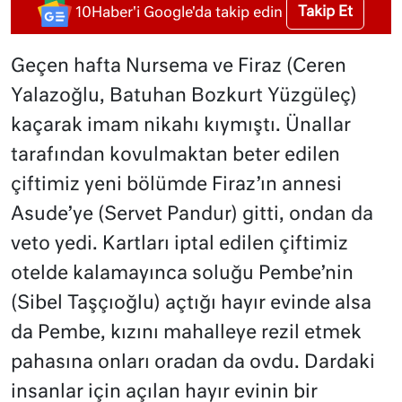
Takip Et
10Haber'i Google'da takip edin
Geçen hafta Nursema ve Firaz (Ceren
Yalazoğlu, Batuhan Bozkurt Yüzgüleç)
kaçarak imam nikahı kıymıştı. Ünallar
tarafından kovulmaktan beter edilen
çiftimiz yeni bölümde Firaz’ın annesi
Asude’ye (Servet Pandur) gitti, ondan da
veto yedi. Kartları iptal edilen çiftimiz
otelde kalamayınca soluğu Pembe’nin
(Sibel Taşçıoğlu) açtığı hayır evinde alsa
da Pembe, kızını mahalleye rezil etmek
pahasına onları oradan da ovdu. Dardaki
insanlar için açılan hayır evinin bir