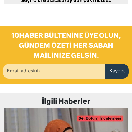
Seyircisi Galatasaray’dan çok mutsuz
10HABER BÜLTENINE ÜYE OLUN,
GÜNDEM ÖZETI HER SABAH
MAILINIZE GELSIN.
Kaydet
İlgili Haberler