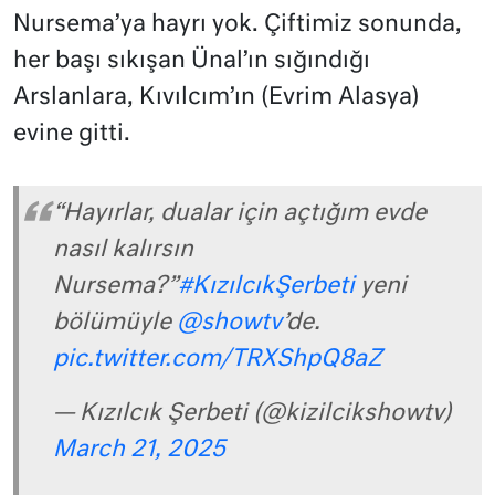
Nursema’ya hayrı yok. Çiftimiz sonunda,
her başı sıkışan Ünal’ın sığındığı
Arslanlara, Kıvılcım’ın (Evrim Alasya)
evine gitti.
“Hayırlar, dualar için açtığım evde
nasıl kalırsın
Nursema?”
#KızılcıkŞerbeti
yeni
bölümüyle
@showtv
’de.
pic.twitter.com/TRXShpQ8aZ
— Kızılcık Şerbeti (@kizilcikshowtv)
March 21, 2025