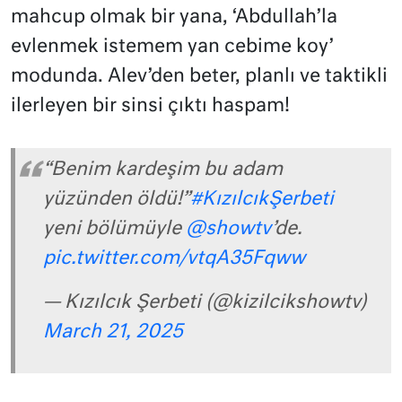
mahcup olmak bir yana, ‘Abdullah’la
evlenmek istemem yan cebime koy’
modunda. Alev’den beter, planlı ve taktikli
ilerleyen bir sinsi çıktı haspam!
“Benim kardeşim bu adam
yüzünden öldü!”
#KızılcıkŞerbeti
yeni bölümüyle
@showtv
’de.
pic.twitter.com/vtqA35Fqww
— Kızılcık Şerbeti (@kizilcikshowtv)
March 21, 2025