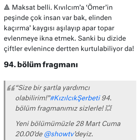
🔺 Maksat belli. Kıvılcım’a ‘Ömer’in
peşinde çok insan var bak, elinden
kaçırma’ kaygısı aşılayıp apar topar
evlenmeye ikna etmek. Sanki bu dizide
çiftler evlenince dertten kurtulabiliyor da!
94. bölüm fragmanı
“Size bir şartla yardımcı
olabilirim!”
#KızılcıkŞerbeti
94.
bölüm fragmanımız sizlerle! 💥
Yeni bölümümüzle 28 Mart Cuma
20.00’de
@showtv
’deyiz.