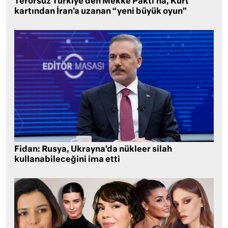
Terörsüz Türkiye’den Mekke Paktı’na, Kürt
kartından İran’a uzanan “yeni büyük oyun”
Fidan: Rusya, Ukrayna’da nükleer silah
kullanabileceğini ima etti