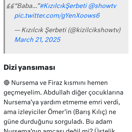
“Baba…”
#KızılcıkŞerbeti
@showtv
pic.twitter.com/gYenXoows6
— Kızılcık Şerbeti (@kizilcikshowtv)
March 21, 2025
Dizi yansıması
🔴 Nursema ve Firaz kısmını hemen
geçmeyelim. Abdullah diğer çocuklarına
Nursema’ya yardım etmeme emri verdi,
ama izleyiciler Ömer’in (Barış Kılıç) ne
güne durduğunu sorguladı. Bu adam
Nursema’nın amcası değil mi? Üstelik