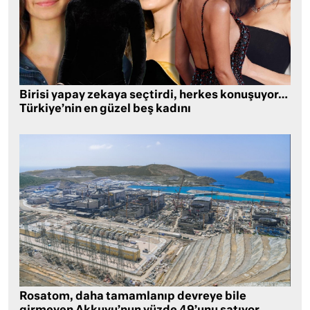
Birisi yapay zekaya seçtirdi, herkes konuşuyor…
Türkiye’nin en güzel beş kadını
Rosatom, daha tamamlanıp devreye bile