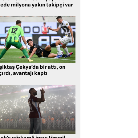
kede milyona yakın takipçi var
iktaş Çekya’da bir attı, on
ırdı, avantajı kaptı