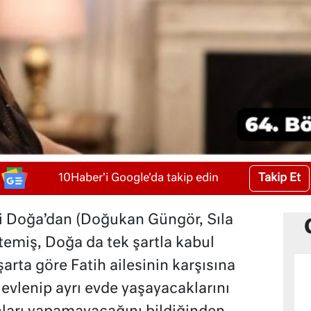
Takip Et
10Haber'i Google'da takip edin
şi Doğa’dan (Doğukan Güngör, Sıla
temiş, Doğa da tek şartla kabul
arta göre Fatih ailesinin karşısına
evlenip ayrı evde yaşayacaklarını