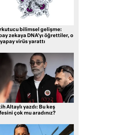
rkutucu bilimsel gelişme:
ay zekaya DNA’yı öğrettiler, o
yapay virüs yarattı
ih Altaylı yazdı: Bu keş
fesini çok mu aradınız?