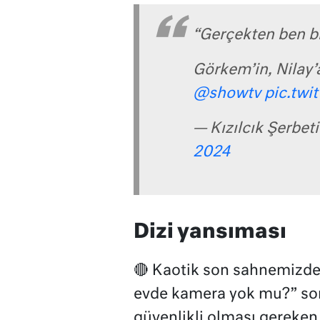
“Gerçekten ben b
Görkem’in, Nilay’
@showtv
pic.tw
— Kızılcık Şerbet
2024
Dizi yansıması
🔴 Kaotik son sahnemizde
evde kamera yok mu?” soru
güvenlikli olması gereken