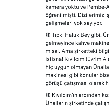
kamera yoktu ve Pembe-Al
öğrenilmişti. Dizilerimiz 
gelişmeleri yok sayıyor.
🔴 Tıpkı Haluk Bey gibi! Ün
gelmeyince kahve makinesi
misal. Ama şirketteki bilg
istisna! Kıvılcım (Evrim A
hiç uygun olmayan Ünallar
makinesi gibi konular biz
görüşü çatışması olarak he
🔴 Kıvılcım’ın ardından kı
Ünalların şirketinde çalışma