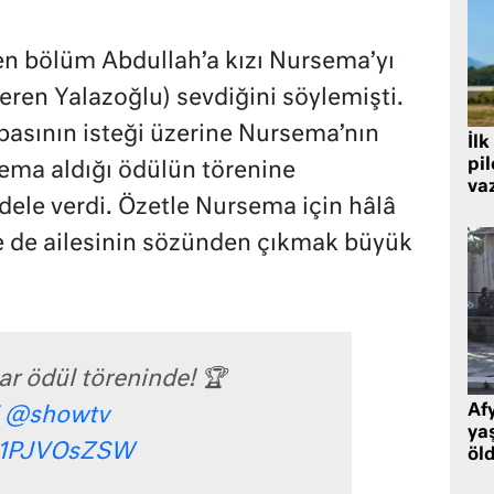
çen bölüm Abdullah’a kızı Nursema’yı
en Yalazoğlu) sevdiğini söylemişti.
abasının isteği üzerine Nursema’nın
İlk
pi
sema aldığı ödülün törenine
va
dele verdi. Özetle Nursema için hâlâ
nde de ailesinin sözünden çıkmak büyük
r ödül töreninde! 🏆
Af
@showtv
ya
/Z1PJVOsZSW
öl