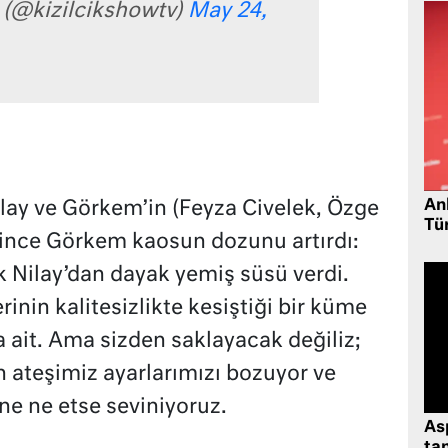
i (@kizilcikshowtv)
May 24,
Ank
Nilay ve Görkem’in (Feyza Civelek, Özge
Tü
nince Görkem kaosun dozunu artırdı:
k Nilay’dan dayak yemiş süsü verdi.
lerinin kalitesizlikte kesiştiği bir küme
ya ait. Ama sizden saklayacak değiliz;
 ateşimiz ayarlarımızı bozuyor ve
ne ne etse seviniyoruz.
As