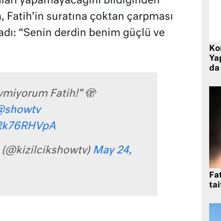
unları yapamayacağını bildiğinden
, Fatih’in suratına çoktan çarpması
aladı: “Senin derdin benim güçlü ve
Ko
Yap
da 
vmiyorum Fatih!” 🫣
@showtv
/rRk76RHVpA
i (@kizilcikshowtv)
May 24,
Fat
tai