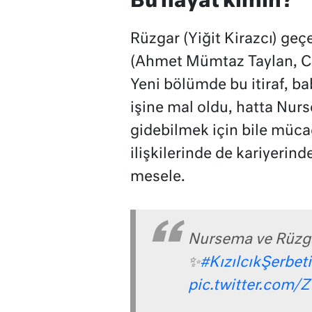
Bu hayat kimin?
Rüzgar (Yiğit Kirazcı) ge
(Ahmet Mümtaz Taylan, Cer
Yeni bölümde bu itiraf, b
işine mal oldu, hatta Nur
gidebilmek için bile müca
ilişkilerinde de kariyeri
mesele.
Nursema ve Rüzga
✨
#KızılcıkŞerbeti
pic.twitter.com