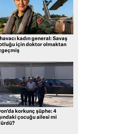
 havacı kadın general: Savaş
lotluğu için doktor olmaktan
zgeçmiş
yon’da korkunç şüphe: 4
şındaki çocuğu ailesi mi
dürdü?