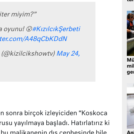
tan
iter miyim?”
a oyunu! 😮
#KızılcıkŞerbeti
itter.com/A48qCbKDdN
i (@kizilcikshowtv)
May 24,
Müt
mi
ger
n sonra birçok izleyiciden “Koskoca
su yayılmaya başladı. Hatırlatırız ki
 bu malikanenin dış cephesinde bile
Ank