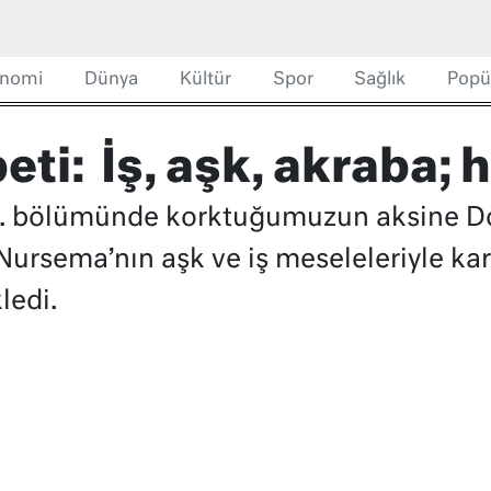
nomi
Dünya
Kültür
Spor
Sağlık
Popü
eti: İş, aşk, akraba; 
 64. bölümünde korktuğumuzun aksine D
Nursema’nın aşk ve iş meseleleriyle karı
ledi.