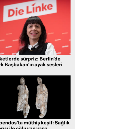
etlerde sürpriz: Berlin’de
rk Başbakan’ın ayak sesleri
pendos’ta müthiş keşif: Sağlık