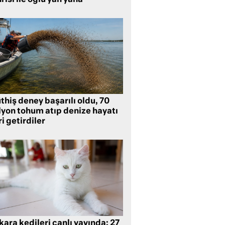
rısı ile oğlu yan yana
hiş deney başarılı oldu, 70
lyon tohum atıp denize hayatı
i getirdiler
ara kedileri canlı yayında: 27