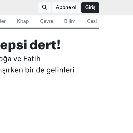
Abone ol
Giriş
ler
Kitap
Çevre
Bilim
Gezi
hepsi dert!
oğa ve Fatih
şırken bir de gelinleri