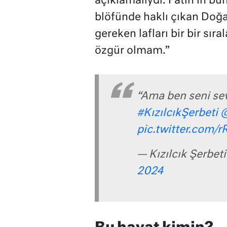
açıklamalıydı. Fatih’in b
blöfünde haklı çıkan Doğa
gereken lafları bir bir sır
özgür olmam.”
“Ama ben seni se
#KızılcıkŞerbeti
pic.twitter.com
— Kızılcık Şerbet
2024