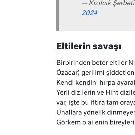
— Kızılcık Şerbet
2024
Eltilerin savaşı
Birbirinden beter eltiler 
Özacar) gerilimi şiddetle
Kendi kendini hırpalayara
Yerli dizilerin ve Hint dizi
var, işte bu iftira tam ora
Ünallara yönelik dinmeyen
Görkem o ailenin bireyleri