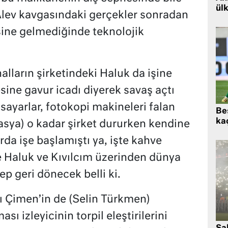
ül
ev kavgasındaki gerçekler sonradan
işine gelmediğinde teknolojik
alların şirketindeki Haluk da işine
ne gavur icadı diyerek savaş açtı
isayarlar, fotokopi makineleri falan
Beş
kaç
lasya) o kadar şirket dururken kendine
da işe başlamıştı ya, işte kahve
e Haluk ve Kıvılcım üzerinden dünya
p geri dönecek belli ki.
zı Çimen’in de (Selin Türkmen)
sı izleyicinin torpil eleştirilerini