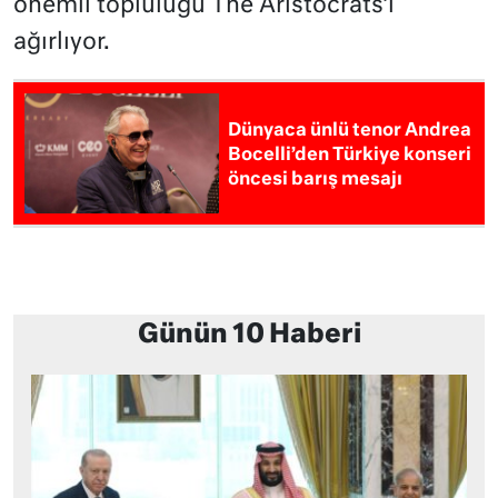
önemli topluluğu The Aristocrats’ı
ağırlıyor.
Dünyaca ünlü tenor Andrea
Bocelli’den Türkiye konseri
öncesi barış mesajı
Günün 10 Haberi