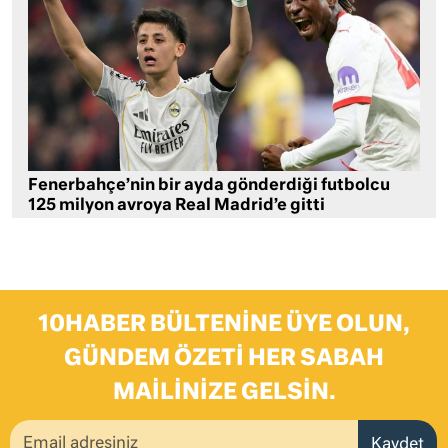
Fenerbahçe’nin bir ayda gönderdiği futbolcu
125 milyon avroya Real Madrid’e gitti
10HABER BÜLTENINE ÜYE OLUN,
GÜNDEM ÖZETI HER SABAH
MAILINIZE GELSIN.
Kaydet