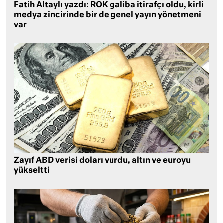
Fatih Altaylı yazdı: ROK galiba itirafçı oldu, kirli
medya zincirinde bir de genel yayın yönetmeni
var
Zayıf ABD verisi doları vurdu, altın ve euroyu
yükseltti