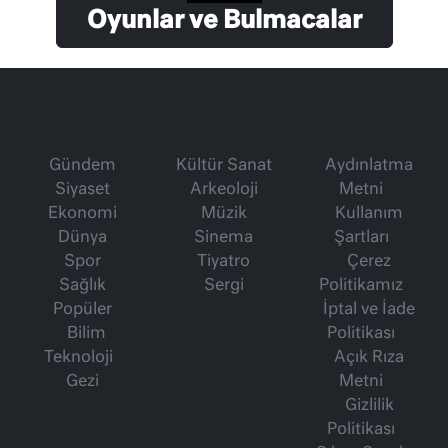
Oyunlar ve Bulmacalar
Gündem
Kültür Sanat
Aydınlatma
Siyaset
Arkeoloji
Metni
Ekonomi
Müzik
Kullanım
Dünya
Sinema
Şartları
Spor
Tiyatro
Çerez
Sağlık
Sergi
Politikamız
Popüler
İptal ve İade
Bilim
Politikası
Teknoloji
Açık Rıza
Gezi
Metni
Gizlilik
Politikası