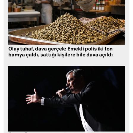
Olay tuhaf, dava gerçek: Emekli polis iki ton
bamya çaldı, sattığı kişilere bile dava açıldı