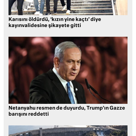
Karısını öldürdü, ‘kızın yine kaçtı’ diye
kayınvalidesine şikayete gitti
Netanyahu resmen de duyurdu, Trump’ın Gazze
barışını reddetti