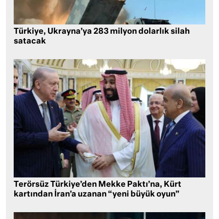
Türkiye, Ukrayna’ya 283 milyon dolarlık silah
satacak
Terörsüz Türkiye’den Mekke Paktı’na, Kürt
kartından İran’a uzanan “yeni büyük oyun”