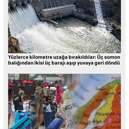
Yüzlerce kilometre uzağa bırakıldılar: Üç somon
balığından ikisi üç barajı aşıp yuvaya geri döndü