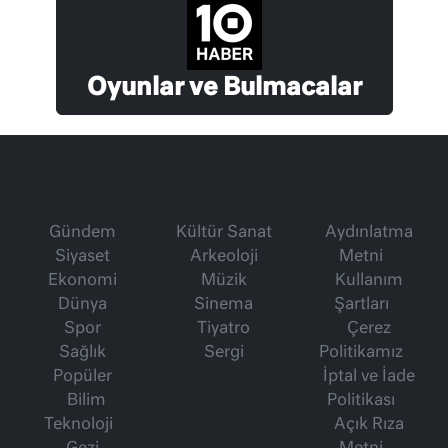
Oyunlar ve Bulmacalar
Gündem
Kültür Sanat
Aydınlatma
Siyaset
Arkeoloji
Metni
Ekonomi
Müzik
Kullanım
Dünya
Sinema
Şartları
Spor
Tiyatro
Çerez
Sağlık
Sergi
Politikamız
Popüler
İptal ve İade
Bilim
Politikası
Teknoloji
Açık Rıza