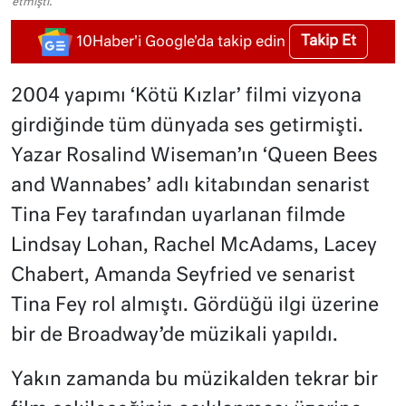
etmişti.
Takip Et
10Haber'i Google'da takip edin
2004 yapımı ‘Kötü Kızlar’ filmi vizyona
girdiğinde tüm dünyada ses getirmişti.
Yazar Rosalind Wiseman’ın ‘Queen Bees
and Wannabes’ adlı kitabından senarist
Tina Fey tarafından uyarlanan filmde
Lindsay Lohan, Rachel McAdams, Lacey
Chabert, Amanda Seyfried ve senarist
Tina Fey rol almıştı. Gördüğü ilgi üzerine
bir de Broadway’de müzikali yapıldı.
Yakın zamanda bu müzikalden tekrar bir