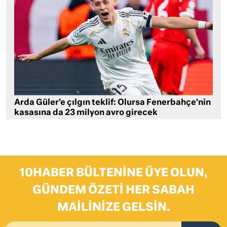
Arda Güler’e çılgın teklif: Olursa Fenerbahçe’nin
kasasına da 23 milyon avro girecek
10HABER BÜLTENINE ÜYE OLUN,
GÜNDEM ÖZETI HER SABAH
MAILINIZE GELSIN.