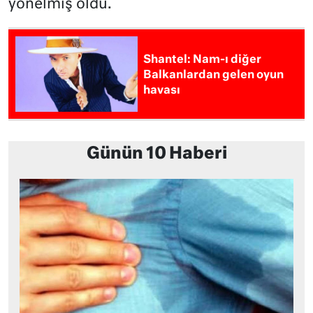
yönelmiş oldu.
Shantel: Nam-ı diğer
Balkanlardan gelen oyun
havası
Günün 10 Haberi