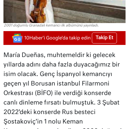
2001 doğumlu Granadalı kemancı ilk albümünü yayınladı.
Takip Et
10Haber'i Google'da takip edin
María Dueñas, muhtemeldir ki gelecek
yıllarda adını daha fazla duyacağımız bir
isim olacak. Genç İspanyol kemancıyı
geçen yıl Borusan istanbul Filarmoni
Orkestrası (BİFO) ile verdiği konserde
canlı dinleme fırsatı bulmuştuk. 3 Şubat
2022’deki konserde Rus besteci
Şostakoviç’in 1 nolu Keman