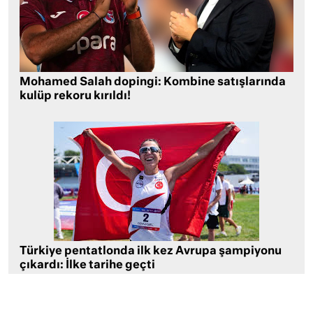
Mohamed Salah dopingi: Kombine satışlarında
kulüp rekoru kırıldı!
Türkiye pentatlonda ilk kez Avrupa şampiyonu
çıkardı: İlke tarihe geçti