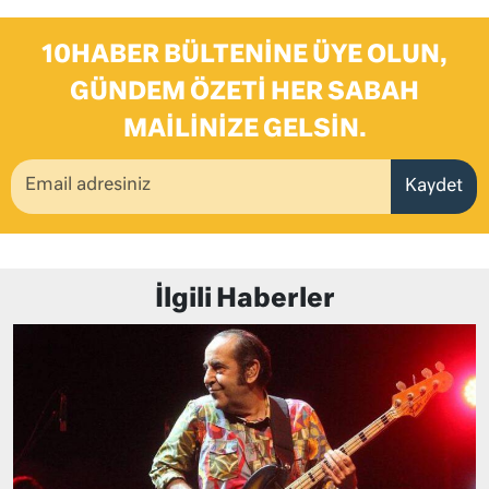
10HABER BÜLTENINE ÜYE OLUN,
GÜNDEM ÖZETI HER SABAH
MAILINIZE GELSIN.
Kaydet
İlgili Haberler