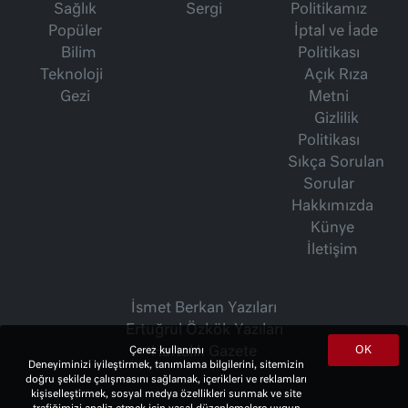
Sağlık
Sergi
Politikamız
Popüler
İptal ve İade
Bilim
Politikası
Teknoloji
Açık Rıza
Gezi
Metni
Gizlilik
Politikası
Sıkça Sorulan
Sorular
Hakkımızda
Künye
İletişim
İsmet Berkan Yazıları
Ertuğrul Özkök Yazıları
OK
Çerez kullanımı
Haftalık Gazete
Deneyiminizi iyileştirmek, tanımlama bilgilerini, sitemizin
doğru şekilde çalışmasını sağlamak, içerikleri ve reklamları
kişiselleştirmek, sosyal medya özellikleri sunmak ve site