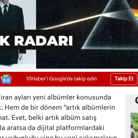
Takip Et
10Haber'i Google'da takip edin
ran ayları yeni albümler konusunda
. Hem de bir dönem “artık albümlerin
at. Evet, belki artık albüm satış
a aratsa da dijital platformlardaki