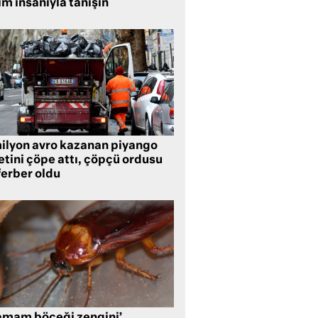
im insanıyla tanışın
milyon avro kazanan piyango
etini çöpe attı, çöpçü ordusu
ferber oldu
amam böceği zengini’