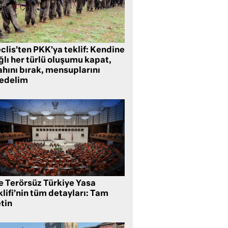
clis’ten PKK’ya teklif: Kendine
lı her türlü oluşumu kapat,
ahını bırak, mensuplarını
fedelim
te Terörsüz Türkiye Yasa
lifi’nin tüm detayları: Tam
tin