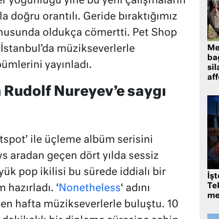
er yoğunluğu yine bu yeni çalışmaların
la doğru orantılı. Geride bıraktığımız
onusunda oldukça cömertti. Pet Shop
 İstanbul’da müzikseverlerle
Me
bağ
ümlerini yayınladı.
sil
af
 Rudolf Nureyev’e saygı
tspot’ ile üçleme albüm serisini
 aradan geçen dört yılda sessiz
yük pop ikilisi bu sürede iddialı bir
İş
Tek
hazırladı. ‘
Nonetheless
‘ adını
me
en hafta müzikseverlerle buluştu. 10