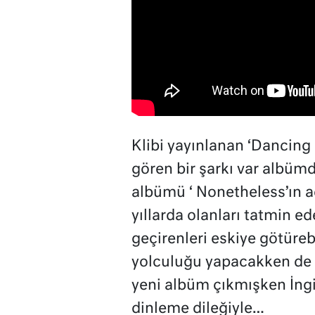
Klibi yayınlanan ‘Dancing 
gören bir şarkı var albüm
albümü ‘ Nonetheless’ın açı
yıllarda olanları tatmin ed
geçirenleri eskiye götüreb
yolculuğu yapacakken de d
yeni albüm çıkmışken İngili
dinleme dileğiyle…