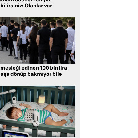
bilirsiniz: Olanlar var
mesleği edinen 100 bin lira
aşa dönüp bakmıyor bile