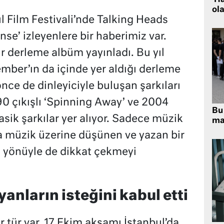
ola
l Film Festivali’nde Talking Heads
se’ izleyenlere bir haberimiz var.
r derleme albüm yayınladı. Bu yıl
member’ın da içinde yer aldığı derleme
ce de dinleyiciyle buluşan şarkıları
90 çıkışlı ‘Spinning Away’ ve 2004
Bu 
klasik şarkılar yer alıyor. Sadece müzik
ma
a müzik üzerine düşünen ve yazan bir
u yönüyle de dikkat çekmeyi
yanların isteğini kabul etti
ir tür var. 17 Ekim akşamı İstanbul’da