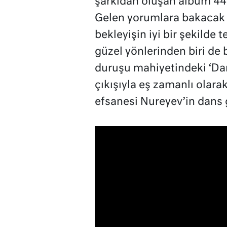
şarkıdan oluşan albüm 44 
Gelen yorumlara bakacak o
bekleyişin iyi bir şekilde
güzel yönlerinden biri de 
duruşu mahiyetindeki ‘Dan
çıkışıyla eş zamanlı olara
efsanesi Nureyev’in dans