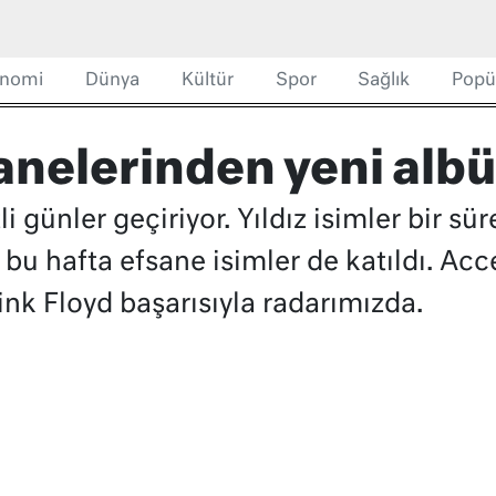
nomi
Dünya
Kültür
Spor
Sağlık
Popü
anelerinden yeni alb
 günler geçiriyor. Yıldız isimler bir sür
 bu hafta efsane isimler de katıldı. Ac
ink Floyd başarısıyla radarımızda.