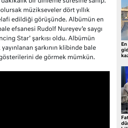
dakikalık bir dinleme süresine sahip.
lursak müzikseveler dört yıllık
 telafi edildiği görüşünde. Albümün en
bale efsanesi Rudolf Nureyev’e saygı
cing Star’ şarkısı oldu. Albümün
En 
k yayınlanan şarkının klibinde bale
gid
ka
 gösterilerini de görmek mümkün.
Fat
dü