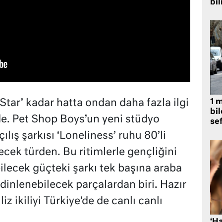
bil
1 
Star’ kadar hatta ondan daha fazla ilgi
bil
de. Pet Shop Boys’un yeni stüdyo
se
lış şarkısı ‘Loneliness’ ruhu 80’li
ecek türden. Bu ritimlerle gençliğini
ilecek güçteki şarkı tek başına araba
inlenebilecek parçalardan biri. Hazır
z ikiliyi Türkiye’de de canlı canlı
‘H