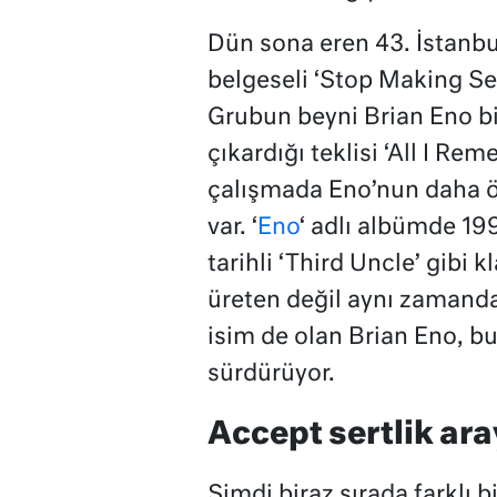
Dün sona eren 43. İstanbu
belgeseli ‘Stop Making Sen
Grubun beyni Brian Eno bi
çıkardığı teklisi ‘All I Re
çalışmada Eno’nun daha ön
var. ‘
Eno
‘ adlı albümde 19
tarihli ‘Third Uncle’ gibi 
üreten değil aynı zamand
isim de olan Brian Eno, b
sürdürüyor.
Accept sertlik ara
Şimdi biraz sırada farklı b