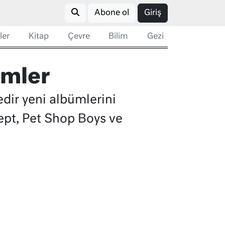
Abone ol
Giriş
ler
Kitap
Çevre
Bilim
Gezi
ümler
edir yeni albümlerini
cept, Pet Shop Boys ve