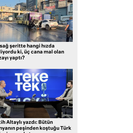
sağ şeritte hangi hızda
iyordu ki, üç cana mal olan
zayı yaptı?
ih Altaylı yazdı: Bütün
nyanın peşinden koştuğu Türk