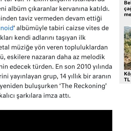
Be
ni albüm çıkaranlar kervanına katıldı.
ça
me
ğinden taviz vermeden devam ettiği
noid
‘ albümüyle tabiri caizse vites de
kları kendi adlarını taşıyan ilk
tal müziğe yön veren topluluklardan
ü, eskilere nazaran daha az melodik
tmin edecek türden. En son 2010 yılında
Kö
rini yayınlayan grup, 14 yıllık bir aranın
TL
 yeniden buluşurken ‘The Reckoning’
alıcı şarkılara imza attı.