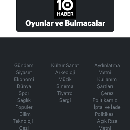
Oyunlar ve Bulmacalar
Gündem
Kültür Sanat
Aydınlatma
Siyaset
Arkeoloji
Metni
Ekonomi
Müzik
Kullanım
Dünya
Sinema
Şartları
Spor
Tiyatro
Çerez
Sağlık
Sergi
Politikamız
Popüler
İptal ve İade
Bilim
Politikası
Teknoloji
Açık Rıza
Gezi
Metni