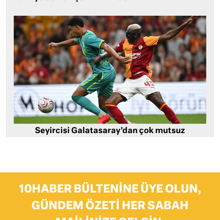
Seyircisi Galatasaray’dan çok mutsuz
10HABER BÜLTENINE ÜYE OLUN,
GÜNDEM ÖZETI HER SABAH