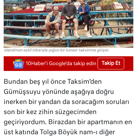
Islandman eylül itibarıyla yoğun bir konser takvimine giriyor.
Takip Et
10Haber'i Google'da takip edin
Bundan beş yıl önce Taksim’den
Gümüşsuyu yönünde aşağıya doğru
inerken bir yandan da soracağım soruları
son bir kez zihin süzgecimden
geçiriyordum. Birazdan bir apartmanın en
üst katında Tolga Böyük nam-ı diğer