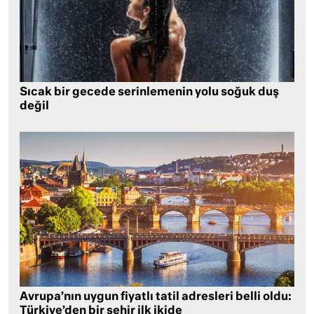
Sıcak bir gecede serinlemenin yolu soğuk duş
değil
Avrupa’nın uygun fiyatlı tatil adresleri belli oldu:
Türkiye’den bir şehir ilk ikide